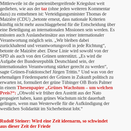
Mittlerweile ist die parteienübergreifende Kriegslust weit
gediehen, wie aus der
taz
(ohne jeden weiteren Kommentar
dazu) zu entnehmen ist: Verteidigungsminister Thomas de
Maizière (CDU) „betonte erneut, dass nationale Kriterien
künftig nicht mehr ausschlaggebend für die Entscheidung über
eine Beteiligung an internationalen Missionen sein werden. Es
müssten auch Auslandseinsätze aus reiner internationaler
Verantwortung möglich sein. „Wir bleiben dabei
zurückhaltend und verantwortungsvoll in jede Richtung“,
betonte de Maizière aber. Diese Linie wird sowohl von der
SPD als auch von den Grünen unterstützt. „Es wird die
Aufgabe der Bundesrepublik Deutschland sein, der
internationalen Verantwortung stärker gerecht zu werden“,
sagte Grünen-Fraktionschef Jürgen Trittin.“ Und was von der
ehemaligen Friedenspartei der Grünen in Zukunft politisch zu
erwarten ist, formuliert der grüne Tübinger OB Boris Palmer
in einem
Thesenpapier „Grünes Wachstum – um welchen
Preis?“:
„Obwohl wir früher den Austritt aus der Nato
propagiert haben, kann grünes Wachstum nicht dauerhaft
gelingen, wenn man Westerwelle für die Aufkündigung der
westlichen Solidarität im Sicherheitsrat lobt.“
Rudolf Steiner: Wird eine Zeit ideenarm, so schwindet
aus dieser Zeit der Friede