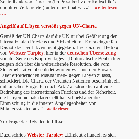
Zentralbank von Tunesien (im Privatbesitz der Rothschild’s
und ihrer Verbündeter) unterminiert hätte. ….“
weiterlesen
….
Angriff auf Libyen verstößt gegen UN-Charta
Gemäß der UN Charta darf die UN nur bei Gefährdung der
internationalen Friedens und Sicherheit mit Krieg eingreifen.
Das ist aber bei Libyen nicht gegeben. Hier dazu ein Beitrag
von
Webster Tarpley,
hier in der
deutschen Übersetzung
von der Seite des Kopp Verlages: „Diplomatische Beobachter
zeigten sich über die weitreichende Resolution, die vom
Sicherheitsrat verabschiedet worden war und den Einsatz
»aller erforderlichen Maßnahmen« gegen Libyen zulässt,
schockiert. Die Charta der Vereinten Nationen beschränkt ein
militärisches Eingreifen nach Art. 7 ausdrücklich auf eine
Bedrohung des internationalen Friedens und der Sicherheit,
die Libyen niemals dargestellt hat, schließt aber die
Einmischung in die inneren Angelegenheiten von
Mitgliedsstaaten aus.“
weiterlesen ….
Zur Frage der Rebellen in Libyen
Dazu schrieb
Webster Tarpley:
„Eindeutig handelt es sich