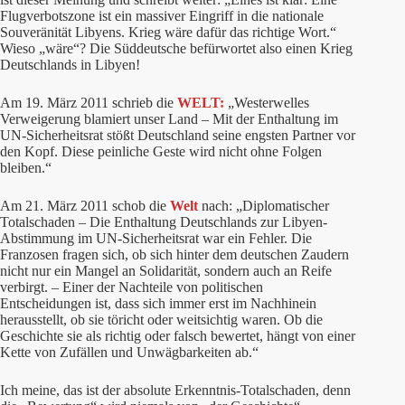
Flugverbotszone ist ein massiver Eingriff in die nationale
Souveränität Libyens. Krieg wäre dafür das richtige Wort.“
Wieso „wäre“? Die Süddeutsche befürwortet also einen Krieg
Deutschlands in Libyen!
Am 19. März 2011 schrieb die
WELT:
„Westerwelles
Verweigerung blamiert unser Land – Mit der Enthaltung im
UN-Sicherheitsrat stößt Deutschland seine engsten Partner vor
den Kopf. Diese peinliche Geste wird nicht ohne Folgen
bleiben.“
Am 21. März 2011 schob die
Welt
nach: „Diplomatischer
Totalschaden – Die Enthaltung Deutschlands zur Libyen-
Abstimmung im UN-Sicherheitsrat war ein Fehler. Die
Franzosen fragen sich, ob sich hinter dem deutschen Zaudern
nicht nur ein Mangel an Solidarität, sondern auch an Reife
verbirgt. – Einer der Nachteile von politischen
Entscheidungen ist, dass sich immer erst im Nachhinein
herausstellt, ob sie töricht oder weitsichtig waren. Ob die
Geschichte sie als richtig oder falsch bewertet, hängt von einer
Kette von Zufällen und Unwägbarkeiten ab.“
Ich meine, das ist der absolute Erkenntnis-Totalschaden, denn