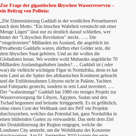
Zur Frage der
gigantischen libyschen Wasserreserven –
ein Beitrag von Politeia:
„Die Dämonisierung Gaddafi in der westlichen Pressehurerei
nach dem Motto: “Ein bisschen Wahrheit vermischt mit einer
Menge Lügen” lässt nur zu deutlich darauf schließen, wer
hinter der “Libyschen Revolution” steckt. ….. Die
“eingefrorenen” Milliarden im Ausland, die angeblich im
Privatbesitz Gaddafis waren, dürften eher Gelder sein, die
dem libyschen Staat gehören. Und an die wollen die
Globalisten heran. Wo werden wohl Mubaraks angebliche 70
Milliarden Auslandsguthaben landen?…. Gaddafi ist ( oder
war) die vielleicht wichtigste Figur in Nordafrika, denn es hat
sein Land an die Spitze des afrikanischen Kontinent gebracht
und die Erdöleinnahmen Libyens nicht in Paläste, Yachten
und Fuhrparks gesteckt, sondern in sein Land investiert. ….
Der “wahnsinnige” Gaddafi hat 1980 ein riesiges Projekt zur
Wasserversorgung für Libyen, Ägypten, Sudan und den
Tschad begonnen und beinahe fertiggestellt. Es ist gefährlich,
ohne einen Cent der Weltbank und des IWF ein Projekte
durchzuziehen, welches das Potential hat, ganz Nordafrika in
einen blühenden Garten zu verwandeln. Das steht dem Ziel
der Destabilisierung der Region entgegen, welche die
Londoner City anstrebt, um die Weltdikatur der Konzerne
durchzusetzen. Am 01. September 2010 konnte der erste