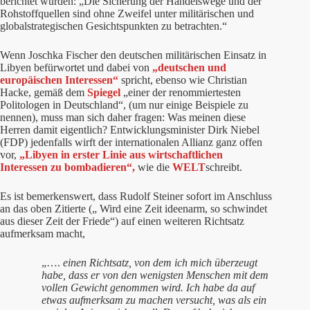
berichtet wurden: „Die Sicherung der Handelswege und der
Rohstoffquellen sind ohne Zweifel unter militärischen und
globalstrategischen Gesichtspunkten zu betrachten.“
Wenn Joschka Fischer den deutschen militärischen Einsatz in
Libyen befürwortet und dabei von
„deutschen und
europäischen Interessen“
spricht, ebenso wie Christian
Hacke, gemäß dem
Spiegel
„einer der renommiertesten
Politologen in Deutschland“, (um nur einige Beispiele zu
nennen), muss man sich daher fragen: Was meinen diese
Herren damit eigentlich? Entwicklungsminister Dirk Niebel
(FDP) jedenfalls wirft der internationalen Allianz ganz offen
vor,
„Libyen in erster Linie aus wirtschaftlichen
Interessen zu bombadieren“,
wie die
WELT
schreibt.
Es ist bemerkenswert, dass Rudolf Steiner sofort im Anschluss
an das oben Zitierte („ Wird eine Zeit ideenarm, so schwindet
aus dieser Zeit der Friede“) auf einen weiteren Richtsatz
aufmerksam macht,
„….
einen Richtsatz, von dem ich mich überzeugt
habe, dass er von den wenigsten Menschen mit dem
vollen Gewicht genommen wird. Ich habe da auf
etwas aufmerksam zu machen versucht, was als ein