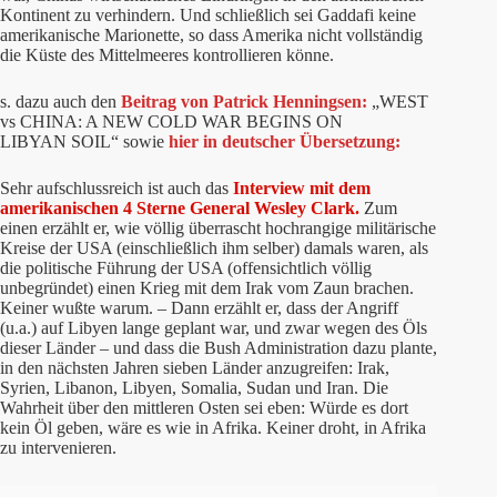
Kontinent zu verhindern. Und schließlich sei Gaddafi keine
amerikanische Marionette, so dass Amerika nicht vollständig
die Küste des Mittelmeeres kontrollieren könne.
s. dazu auch den
Beitrag von Patrick Henningsen:
„WEST
vs CHINA: A NEW COLD WAR BEGINS ON
LIBYAN SOIL“ sowie
hier in deutscher Übersetzung:
Sehr aufschlussreich ist auch das
Interview mit dem
amerikanischen 4 Sterne General Wesley Clark.
Zum
einen erzählt er, wie völlig überrascht hochrangige militärische
Kreise der USA (einschließlich ihm selber) damals waren, als
die politische Führung der USA (offensichtlich völlig
unbegründet) einen Krieg mit dem Irak vom Zaun brachen.
Keiner wußte warum. – Dann erzählt er, dass der Angriff
(u.a.) auf Libyen lange geplant war, und zwar wegen des Öls
dieser Länder – und dass die Bush Administration dazu plante,
in den nächsten Jahren sieben Länder anzugreifen: Irak,
Syrien, Libanon, Libyen, Somalia, Sudan und Iran. Die
Wahrheit über den mittleren Osten sei eben: Würde es dort
kein Öl geben, wäre es wie in Afrika. Keiner droht, in Afrika
zu intervenieren.