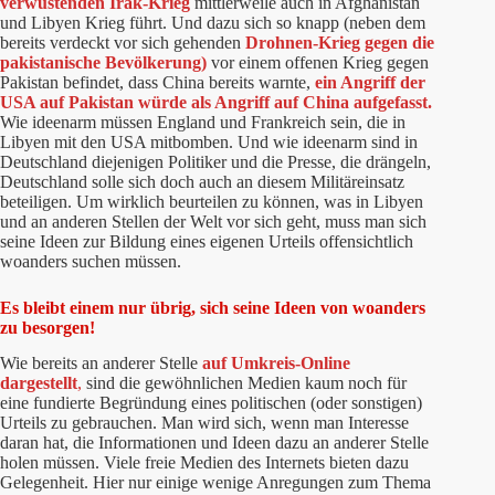
verwüstenden Irak-Krieg
mittlerweile auch in Afghanistan
und Libyen Krieg führt. Und dazu sich so knapp (neben dem
bereits verdeckt vor sich gehenden
Drohnen-Krieg gegen die
pakistanische Bevölkerung)
vor einem offenen Krieg gegen
Pakistan befindet, dass China bereits warnte,
ein Angriff der
USA auf Pakistan würde als Angriff auf China aufgefasst.
Wie ideenarm müssen England und Frankreich sein, die in
Libyen mit den USA mitbomben. Und wie ideenarm sind in
Deutschland diejenigen Politiker und die Presse, die drängeln,
Deutschland solle sich doch auch an diesem Militäreinsatz
beteiligen. Um wirklich beurteilen zu können, was in Libyen
und an anderen Stellen der Welt vor sich geht, muss man sich
seine Ideen zur Bildung eines eigenen Urteils offensichtlich
woanders suchen müssen.
Es bleibt einem nur übrig, sich
seine Ideen von woanders
zu besorgen!
Wie bereits an anderer Stelle
auf Umkreis-Online
dargestellt
,
sind die gewöhnlichen Medien kaum noch für
eine fundierte Begründung eines politischen (oder sonstigen)
Urteils zu gebrauchen. Man wird sich, wenn man Interesse
daran hat, die Informationen und Ideen dazu an anderer Stelle
holen müssen. Viele freie Medien des Internets bieten dazu
Gelegenheit. Hier nur einige wenige Anregungen zum Thema