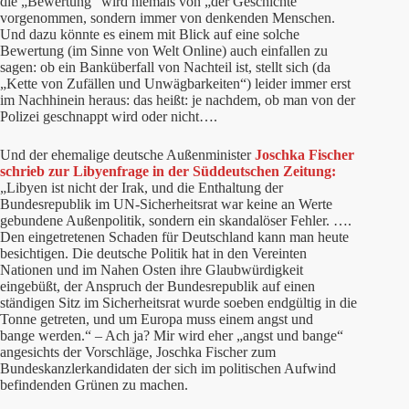
die „Bewertung“ wird niemals von „der Geschichte“
vorgenommen, sondern immer von denkenden Menschen.
Und dazu könnte es einem mit Blick auf eine solche
Bewertung (im Sinne von Welt Online) auch einfallen zu
sagen: ob ein Banküberfall von Nachteil ist, stellt sich (da
„Kette von Zufällen und Unwägbarkeiten“) leider immer erst
im Nachhinein heraus: das heißt: je nachdem, ob man von der
Polizei geschnappt wird oder nicht….
Und der ehemalige deutsche Außenminister
Joschka Fischer
schrieb zur Libyenfrage in der
Süddeutschen Zeitung:
„Libyen ist nicht der Irak, und die Enthaltung der
Bundesrepublik im UN-Sicherheitsrat war keine an Werte
gebundene Außenpolitik, sondern ein skandalöser Fehler. ….
Den eingetretenen Schaden für Deutschland kann man heute
besichtigen. Die deutsche Politik hat in den Vereinten
Nationen und im Nahen Osten ihre Glaubwürdigkeit
eingebüßt, der Anspruch der Bundesrepublik auf einen
ständigen Sitz im Sicherheitsrat wurde soeben endgültig in die
Tonne getreten, und um Europa muss einem angst und
bange werden.“ – Ach ja? Mir wird eher „angst und bange“
angesichts der Vorschläge, Joschka Fischer zum
Bundeskanzlerkandidaten der sich im politischen Aufwind
befindenden Grünen zu machen.