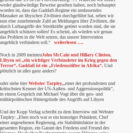
weder glaubwürdige Beweise gesehen haben, noch behauptet
worden ist, dass das Gaddafi-Regime ein umfassendes
Massaker an libyschen Zivilisten durchgeführt hat, sehen wir
nun eine zunehmende Zahl an Meldungen über Zivilisten, die
durch Luftangriffe der Streitkräfte getötet worden sind, die sie
angeblich schützen sollen! Es scheint, als würden wir genau
das Problem in die Welt setzen, das unsere Intervention
angeblich verhindern soll.“
weiterlesen ….
Noch in 2009 meinten
John McCain und Hillary Clinton,
Libyen sei „ein wichtiger Verbündeter im Krieg gegen den
Terror“, Gaddafi ist ein „Friedensstifter in Afrika“.
Und
plötzlich ist alles ganz anders?
oder siehe hier
Webster Tarpley,
„einer der profundesten und
kritischsten Kenner der US-Außen- und Aggressionspolitik“,
in einem Gespräch mit Michael Vogt über die geo- und
militärpolitischen Hintergründe des Angriffs auf Libyen
Und der Kopp Verlag schreibt zu dem Interview mit Webster
Tarpley: „Eben noch war er ein honoriger Präsident, Chef
einer angesehenen Regierung, ein Stabilitätsfaktor in der
gesamten Region, ein Garant des Friedens und Freund des