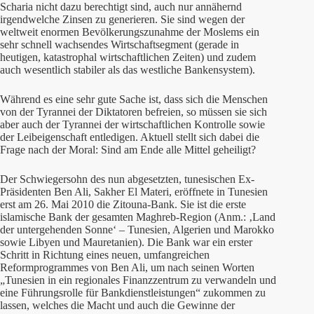
Scharia nicht dazu berechtigt sind, auch nur annähernd
irgendwelche Zinsen zu generieren. Sie sind wegen der
weltweit enormen Bevölkerungszunahme der Moslems ein
sehr schnell wachsendes Wirtschaftsegment (gerade in
heutigen, katastrophal wirtschaftlichen Zeiten) und zudem
auch wesentlich stabiler als das westliche Bankensystem).
Während es eine sehr gute Sache ist, dass sich die Menschen
von der Tyrannei der Diktatoren befreien, so müssen sie sich
aber auch der Tyrannei der wirtschaftlichen Kontrolle sowie
der Leibeigenschaft entledigen. Aktuell stellt sich dabei die
Frage nach der Moral: Sind am Ende alle Mittel geheiligt?
Der Schwiegersohn des nun abgesetzten, tunesischen Ex-
Präsidenten Ben Ali, Sakher El Materi, eröffnete in Tunesien
erst am 26. Mai 2010 die Zitouna-Bank. Sie ist die erste
islamische Bank der gesamten Maghreb-Region (Anm.: ‚Land
der untergehenden Sonne‘ – Tunesien, Algerien und Marokko
sowie Libyen und Mauretanien). Die Bank war ein erster
Schritt in Richtung eines neuen, umfangreichen
Reformprogrammes von Ben Ali, um nach seinen Worten
„Tunesien in ein regionales Finanzzentrum zu verwandeln und
eine Führungsrolle für Bankdienstleistungen“ zukommen zu
lassen, welches die Macht und auch die Gewinne der