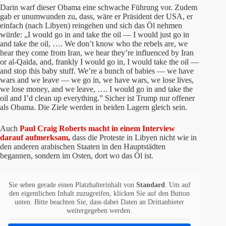
Darin warf dieser Obama eine schwache Führung vor. Zudem
gab er unumwunden zu, dass, wäre er Präsident der USA, er
einfach (nach Libyen) reingehen und sich das Öl nehmen
würde: „I would go in and take the oil — I would just go in
and take the oil, …. We don’t know who the rebels are, we
hear they come from Iran, we hear they’re influenced by Iran
or al-Qaida, and, frankly I would go in, I would take the oil —
and stop this baby stuff.
We’re a bunch of babies — we have
wars and we leave — we go in, we have wars, we lose lives,
we lose money, and we leave, …. I would go in and take the
oil and I’d clean up everything.” Sicher ist Trump nur offener
als Obama. Die Ziele werden in beiden Lagern gleich sein.
Auch
Paul Craig Roberts macht in einem Interview
darauf aufmerksam,
dass die Proteste in Libyen nicht wie in
den anderen arabischen Staaten in den Hauptstädten
begannen, sondern im Osten, dort wo das Öl ist.
Sie sehen gerade einen Platzhalterinhalt von
Standard
. Um auf
den eigentlichen Inhalt zuzugreifen, klicken Sie auf den Button
unten. Bitte beachten Sie, dass dabei Daten an Drittanbieter
weitergegeben werden.