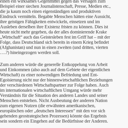
einen ein wirksames Gegenmittel gegen das Versagen zum
Beispiel einer siechen Journalistenschaft, Presse, Medien etc.,
die ja kaum noch einen eigenständigen und produktiven
Eindruck vermitteln. Begabte Menschen hätten eine Aussicht,
ihre geistigen Fähigkeiten entwickeln, einsetzen und im
Ausleben derselben ihre Existenz fristen zu können. Dies ist
heute nicht mehr gegeben, da der alles dominierende Krake
„Wirtschaft“ auch das Geistesleben fest im Griff hat – mit der
Folge, dass Deutschland sich bereits in einem Krieg befindet
(Afghanistan) und nun in einen zweiten (und dritten, vierten
….?) hineingezogen werden soll.
Zum anderen würde die generelle Entkoppelung von Arbeit
und Einkommen (also auch auf dem Gebiete der eigentlichen
Wirtschaft) zu einer notwendigen Befriedung und Ent-
Egoisierung nicht nur der binnenwirtschaftlichen Beziehungen
der verschiedenen Wirtschaftspartner zur Folge haben. Auch
im internationalen wirtschaftlichen Umgang würde mehr
Verständnis für die Situation des anderen Landes und seiner
Menschen entstehen. Nicht Ausbeutung der anderen Nation
zum eigenen Nutzen (die erwähnten amerikanischen,
europäischen oder „deutschen Interessen“ mit den vor sich
gehenden geostrategischen Prozessen) könnte das Ergebnis
sein sondern ein Eingehen auf die Bedürfnisse der Anderen.