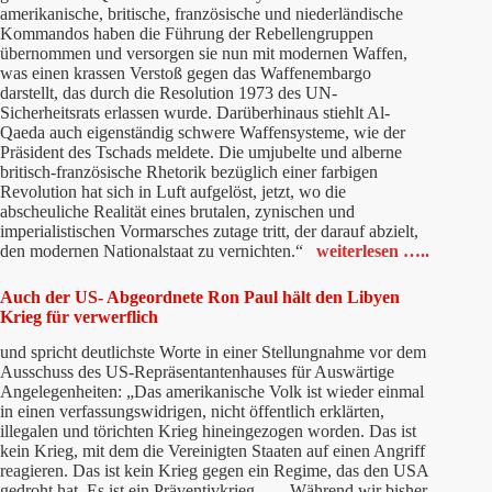
amerikanische, britische, französische und niederländische
Kommandos haben die Führung der Rebellengruppen
übernommen und versorgen sie nun mit modernen Waffen,
was einen krassen Verstoß gegen das Waffenembargo
darstellt, das durch die Resolution 1973 des UN-
Sicherheitsrats erlassen wurde. Darüberhinaus stiehlt Al-
Qaeda auch eigenständig schwere Waffensysteme, wie der
Präsident des Tschads meldete. Die umjubelte und alberne
britisch-französische Rhetorik bezüglich einer farbigen
Revolution hat sich in Luft aufgelöst, jetzt, wo die
abscheuliche Realität eines brutalen, zynischen und
imperialistischen Vormarsches zutage tritt, der darauf abzielt,
den modernen Nationalstaat zu vernichten.“
weiterlesen …..
Auch der US- Abgeordnete Ron Paul hält den Libyen
Krieg für verwerflich
und spricht deutlichste Worte in einer Stellungnahme vor dem
Ausschuss des US-Repräsentantenhauses für Auswärtige
Angelegenheiten: „Das amerikanische Volk ist wieder einmal
in einen verfassungswidrigen, nicht öffentlich erklärten,
illegalen und törichten Krieg hineingezogen worden. Das ist
kein Krieg, mit dem die Vereinigten Staaten auf einen Angriff
reagieren. Das ist kein Krieg gegen ein Regime, das den USA
gedroht hat. Es ist ein Präventivkrieg. …. Während wir bisher