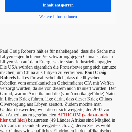
Inhalt entsperren
Weitere Informationen
Paul Craig Roberts hält es für naheliegend, dass die Sache mit
Libyen eigentlich eine Verschwörung gegen China ist, das in
Libyen sich auf dem Energiesektor stark industriell engagiert.
Die USA würden eigentlich die Protestbewegung sich zunutze
machen, um China aus Libyen zu vertreiben.
Paul Craig
Roberts
hält es für wahrscheinlich, dass die libyschen
Rebellen vom amerikanischen Geheimdienst CIA mit Waffen
versorgt würden, da sie von diesem auch trainiert würden. Der
Grund, warum Amerika und die (von Amerika geführte) Nato
in Libyen Krieg führen, läge darin, dass dieser Krieg Chinas
Ölversorgung aus Libyen zerstört. Zudem möchte man
Gaddafi loswerden, weil dieser sich weigerte, der 2007 von
den Amerikanern gegründeten
AFRICOM (s. dazu auch
hier
und
hier)
beizutreten (49 Länder Afrikas sind Mitglied in
Africom, nur Gaddafi weigerte sich….), deren Ziel es wohl
war, Chinas wirtschaftliches Eindringen in den afrikanischen