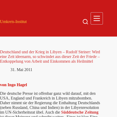
Zum
Inhalt
springen
Umkreis-Institut
Deutschland und der Krieg in Libyen – Rudolf Steiner: Wird
eine Zeit ideenarm, so schwindet aus dieser Zeit der Friede –
Entkoppelung von Arbeit und Einkommen als Heilmittel
31. Mai 2011
von Ingo Hagel
Die deutsche Presse ist offenbar ganz wild darauf, mit den
USA, England und Frankreich in Libyen mitzubomben.
Daher nimmt sie der Regierung die Enthaltung Deutschlands
(neben Russland, China und Indien) in der Libyenresolution
im UN-Sicherheitsrat übel. Auch die
Süddeutsche Zeitung
ist dieser Meinung und schreibt weiter: „Eines ist klar: Eine