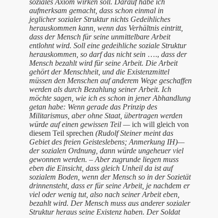
soziales Axiom wirken soll. Darauf habe ich
aufmerksam gemacht, dass schon einmal in
jeglicher sozialer Struktur nichts Gedeihliches
herauskommen kann, wenn das Verhältnis eintritt,
dass der Mensch für seine unmittelbare Arbeit
entlohnt wird. Soll eine gedeihliche soziale Struktur
herauskommen, so darf das nicht sein
….,
dass der
Mensch bezahlt wird für seine Arbeit. Die Arbeit
gehört der Menschheit, und die Existenzmittel
müssen den Menschen auf anderem Wege geschaffen
werden als durch Bezahlung seiner Arbeit. Ich
möchte sagen, wie ich es schon in jener Abhandlung
getan habe: Wenn gerade das Prinzip des
Militarismus, aber ohne Staat, übertragen werden
würde auf einen gewissen Teil —
ich will gleich von
diesem Teil sprechen
(Rudolf Steiner meint das
Gebiet des freien Geisteslebens; Anmerkung IH)—
der sozialen Ordnung, dann würde ungeheuer viel
gewonnen werden. – Aber zugrunde liegen muss
eben die Einsicht, dass gleich Unheil da ist auf
sozialem Boden, wenn der Mensch so in der Sozietät
drinnensteht, dass er für seine Arbeit, je nachdem er
viel oder wenig tut, also nach seiner Arbeit eben,
bezahlt wird. Der Mensch muss aus anderer sozialer
Struktur heraus seine Existenz haben. Der Soldat