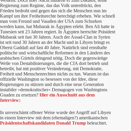
Westens. Doch über Nacht mutierte er zum Diktator, seine
Regierung zum Regime, das das Volk unterdrückt, den
Frieden bedroht und gegen das sich die Menschen nun im
Kampf um ihre Freiheitsrechte berechtigt erheben. Wie schnell
man vom Freund und Vasallen der USA zum Schurken
werden kann, hat Mubarak in Ägypten erlebt. Ben Ali hatte in
Tunesien seit 23 Jahren regiert. In Ägypten herrschte Präsident
Mubarak seit fast 30 Jahren. Auch der Assad-Clan in Syrien
ist seit rund 30 Jahren an der Macht und in Libyen bringt es
Oberst Gaddafi auf fast 40 Jahre. Natürlich sind ernsthafte
politische und wirtschaftliche Reformen in den Ländern des
arabischen Gürtels dringend nötig. Doch die gegenwärtige
Welle von Destabilisierungen, die die CIA dort betrieb und
betreibt, hat mit positiver Veränderung, mit Demokratie,
Freiheit und Menschenrechten nichts zu tun. Warum ist das
offizielle Washington so besessen von der Idee, diese
Regierungen zu stürzen und durch eine neue Generation
instabiler »demokratischer« Demagogen von Washingtons
Gnaden zu ersetzen?
Hier ein Ausschnitt aus dem
Interview:
In unverschämt offener Weise wurde der Angriff auf Libyen
in einem Interview mit dem (ehemaligen?) amerikanischen
Präsidentschaftskandidaten Donald Trump
beleuchtet.