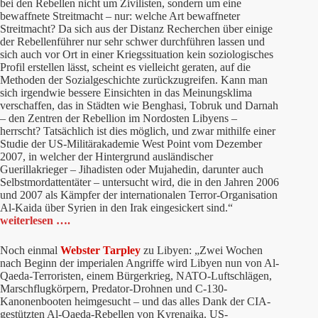
bei den Rebellen nicht um Zivilisten, sondern um eine
bewaffnete Streitmacht – nur: welche Art bewaffneter
Streitmacht? Da sich aus der Distanz Recherchen über einige
der Rebellenführer nur sehr schwer durchführen lassen und
sich auch vor Ort in einer Kriegssituation kein soziologisches
Profil erstellen lässt, scheint es vielleicht geraten, auf die
Methoden der Sozialgeschichte zurückzugreifen. Kann man
sich irgendwie bessere Einsichten in das Meinungsklima
verschaffen, das in Städten wie Benghasi, Tobruk und Darnah
– den Zentren der Rebellion im Nordosten Libyens –
herrscht? Tatsächlich ist dies möglich, und zwar mithilfe einer
Studie der US-Militärakademie West Point vom Dezember
2007, in welcher der Hintergrund ausländischer
Guerillakrieger – Jihadisten oder Mujahedin, darunter auch
Selbstmordattentäter – untersucht wird, die in den Jahren 2006
und 2007 als Kämpfer der internationalen Terror-Organisation
Al-Kaida über Syrien in den Irak eingesickert sind.“
weiterlesen ….
Noch einmal
Webster Tarpley
zu Libyen: „Zwei Wochen
nach Beginn der imperialen Angriffe wird Libyen nun von Al-
Qaeda-Terroristen, einem Bürgerkrieg, NATO-Luftschlägen,
Marschflugkörpern, Predator-Drohnen und C-130-
Kanonenbooten heimgesucht – und das alles Dank der CIA-
gestützten Al-Qaeda-Rebellen von Kyrenaika. US-