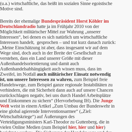
(u.a.) wirtschaftliche, das heißt im sozialen Sinne egoistische
Motive sind.
Bereits der ehemalige
Bundespräsident Horst Köhler im
Deutschlandradio
hatte ja im Frühjahr 2010 von der
Möglichkeit militärischer Mittel zur Wahrung „unserer
Interessen“, bei denen es sich natürlich um wirtschaftliche
Interessen handelt, gesprochen – und trat kurz danach zurück:
„Meine Einschätzung ist aber, dass insgesamt wir auf dem
Wege sind, doch auch in der Breite der Gesellschaft zu
verstehen, dass ein Land unserer Größe mit dieser
Außenhandelsorientierung und damit auch
Außenhandelsabhängigkeit auch wissen muss, dass im
Zweifel, im Notfall
auch militärischer Einsatz notwendig
ist, um unsere Interessen zu wahren,
zum Beispiel freie
Handelswege, zum Beispiel ganze regionale Instabilitäten zu
verhindern, die mit Sicherheit dann auch auf unsere Chancen
zurückschlagen negativ, bei uns durch Handel Arbeitsplätze
und Einkommen zu sichern“ (Hervorhebung IH). Die
Junge
Welt
weist in einem Artikel „Zum Umbau der Bundeswehr in
eine global agierende Interventionsarmee“ („Ziel:
Wirtschaftskriege“) auf Äußerungen des
Verteidigungsministers Karl-Theodor zu Guttenberg, die in
vielen Online Medien (zum Beispiel
hier,
hier
und
hier
)