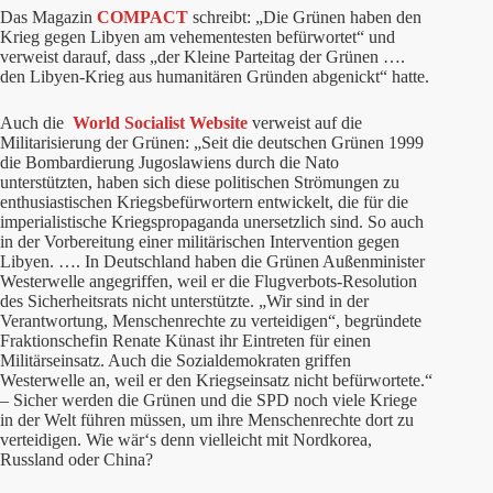
Das Magazin
COMPACT
schreibt: „Die Grünen haben den
Krieg gegen Libyen am vehementesten befürwortet“ und
verweist darauf, dass „der Kleine Parteitag der Grünen ….
den Libyen-Krieg aus humanitären Gründen abgenickt“ hatte.
Auch die
World Socialist Website
verweist auf die
Militarisierung der Grünen: „Seit die deutschen Grünen 1999
die Bombardierung Jugoslawiens durch die Nato
unterstützten, haben sich diese politischen Strömungen zu
enthusiastischen Kriegsbefürwortern entwickelt, die für die
imperialistische Kriegspropaganda unersetzlich sind. So auch
in der Vorbereitung einer militärischen Intervention gegen
Libyen. …. In Deutschland haben die Grünen Außenminister
Westerwelle angegriffen, weil er die Flugverbots-Resolution
des Sicherheitsrats nicht unterstützte. „Wir sind in der
Verantwortung, Menschenrechte zu verteidigen“, begründete
Fraktionschefin Renate Künast ihr Eintreten für einen
Militärseinsatz. Auch die Sozialdemokraten griffen
Westerwelle an, weil er den Kriegseinsatz nicht befürwortete.“
– Sicher werden die Grünen und die SPD noch viele Kriege
in der Welt führen müssen, um ihre Menschenrechte dort zu
verteidigen. Wie wär‘s denn vielleicht mit Nordkorea,
Russland oder China?