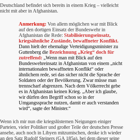
Deutschland befindet sich bereits in einem Krieg – vielleicht
nicht mit aber in Afghanistan.
Anmerkung:
Von allem möglichen war mit Blick
auf den dortigen Einsatz der Bundeswehr in
Afghanistan die Rede:
Stabilisierungseinsatz,
kriegsähnliche Zustände, bewaffneter Konflikt.
Dann hielt der ehemalige Verteidigungsminister zu
Guttenberg die
Bezeichnung „Krieg“ doch für
zutreffend:
„Wenn man mit Blick auf den
Bundeswehreinsatz in Afghanistan von einem „nicht
internationalen bewaffneten Konflikt“ oder
ähnlichem rede, sei das sicher nicht die Sprache der
Soldaten oder der Bevölkerung. Zwar müsse man
trennscharf abgrenzen. Nach dem Völkerrecht gebe
es in Afghanistan keinen Krieg. „Aber ich glaube,
wir dürfen den Begriff schon so in der
Umgangssprache nutzen, damit er auch verstanden
wird“, sagte der Minister.“
Wenn ich mir nun die kriegslüsternen Neigungen einiger
Parteien, vieler Politiker und großer Teile der deutschen Presse
ansehe, auch noch in Libyen mitzumischen, denke ich wieder
an den Satz Rudolf Steiners (GA 185a), bei dem dieser seine