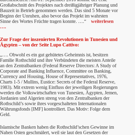
Großabschnitt des Projektes nach dreißigjähriger Planung und
Bauzeit in Betrieb genommen werden. Das sind 5 Monate vor
Beginn der Unruhen, also bevor das Projekt im wahrsten
Sinne des Wortes Früchte tragen konnte. ….“
weiterlesen
….
Zur Frage der inszenierten Revolutionen in Tunesien und
Ägypten – von der Seite Lupo Cattivo:
„…. Obwohl es ein gut gehütetes Geheimnis ist, besitzen
Familie Rothschild und ihre Verbündeten die meisten Anteile
an den Zentralbanken (Federal Reserve Directors: A Study of
Corporate and Banking Influence, Committee on Banking,
Currency and Housing, House of Representatives, 1976,
Charts 1-5 / Mullins, Eustice: Secrets of the Federal Reserve,
1983). Mit extrem wenig Einfluss der jeweiligen Regierungen
werden die Volkswirtschaften von Tunesien, Ägypten, Jemen,
Jordanien und Algerien streng von den Zentralbanken der
Rothschild’s sowie ihres vorgeschalteten Internationalen
Währungsfonds [IMF] kontrolliert. Das Motiv: Folge dem
Geld.
Islamische Banken haben die Rothschild’schen Gewinne im
Nahen Osten geschmälert, weil sie laut den Gesetzen der