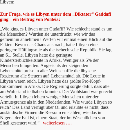
Libyen:
Zur Frage, wie es Libyen unter dem „Diktator“ Gaddafi
ging – ein Beitrag von Politeia:
„Wie ging es Libyen unter Gadaffi? Wie schlecht stand es um
die Menschen? Wurden sie unterdrückt, wie wir das
gemeinhin annehmen? Werfen wir einmal einen Blick auf die
Fakten. Bevor das Chaos ausbrach, hatte Libyen eine
geringere Häftlingsrate als die tschechische Republik. Sie lag
an 61. Stelle. Libyen hatte die geringste
Kindersterblichkeitsrate in Afrika. Weniger als 5% der
Menschen hungerten. Angesichts der steigenden
Lebensmittelpreise in aller Welt schaffte die libysche
Regierung alle Steuern auf Lebensmittel ab. Die Leute in
Libyen waren reich. Libyen hatte das größte Pro-Kopf-
Einkommen in Afrika. Die Regierung sorgte dafür, dass alle
am Wohlstand teilhaben konnten. Der Wohlstand war gerecht
verteilt. In Libyen lebten weniger Menschen unter der
Armutsgrenze als in den Niederlanden. Wie wurde Libyen so
reich? Das Land verfügt über Öl und erlaubte es nicht, dass
ausländische Firmen die Ressourcen stahlen, wie das in
Nigeria der Fall ist, einem Staat, der im Wesentlichen von
Shell gesteuert wird.“
weiterlesen ….