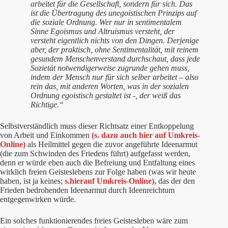
arbeitet für die Gesellschaft, sondern für sich. Das
ist die Übertragung des unegoistischen Prinzips auf
die soziale Ordnung. Wer nur in sentimentalem
Sinne Egoismus und Altruismus versteht, der
versteht eigentlich nichts von den Dingen. Derjenige
aber, der praktisch, ohne Sentimentalität, mit reinem
gesundem Menschenverstand durchschaut, dass jede
Sozietät notwendigerweise zugrunde gehen muss,
indem der Mensch nur für sich selber arbeitet – also
rein das, mit anderen Worten, was in der sozialen
Ordnung egoistisch gestaltet ist -, der weiß das
Richtige.“
Selbstverständlich muss dieser Richtsatz einer Entkoppelung
von Arbeit und Einkommen
(s. dazu auch hier auf Umkreis-
Online)
als Heilmittel gegen die zuvor angeführte Ideenarmut
(die zum Schwinden des Friedens führt) aufgefasst werden,
denn er würde eben auch die Befreiung und Entfaltung eines
wirklich freien Geisteslebens zur Folge haben (was wir heute
haben, ist ja keines;
s.
hier
auf Umkreis-Online),
das der den
Frieden bedrohenden Ideenarmut durch Ideenreichtum
entgegenwirken würde.
Ein solches funktionierendes freies Geistesleben wäre zum