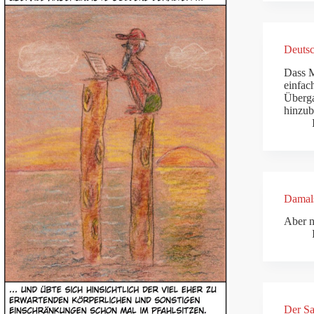
Deutsc
Dass M
einfac
Überga
hinzu
Damals
Aber n
Der Sa