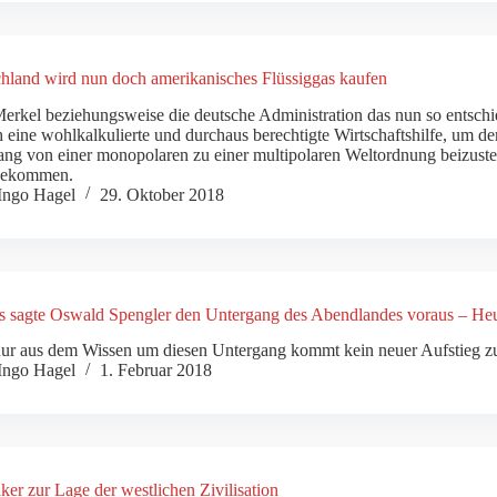
hland wird nun doch amerikanisches Flüssiggas kaufen
erkel beziehungsweise die deutsche Administration das nun so entschie
h eine wohlkalkulierte und durchaus berechtigte Wirtschaftshilfe, u
ng von einer monopolaren zu einer multipolaren Weltordnung beizust
bekommen.
Ingo Hagel
29. Oktober 2018
 sagte Oswald Spengler den Untergang des Abendlandes voraus – Heute
ur aus dem Wissen um diesen Untergang kommt kein neuer Aufstieg z
Ingo Hagel
1. Februar 2018
ker zur Lage der westlichen Zivilisation