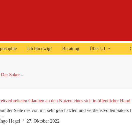
posophie
Ich bin ewig!
Beratung
Über UI
C
Der Saker –
itverbreiteten Glauben an den Nutzen eines sich in öffentlicher Hand
 auf der Seite des von mir sehr geschätzten und verdienstvollen Saker
...
Ingo Hagel
27. Oktober 2022