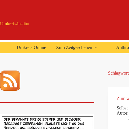
Zum
Inhalt
springen
Umkreis-Institut
Umkreis-Online
Zum Zeitgeschehen
Anthro
Schlagwort
Zum we
Selbst
Autor: 