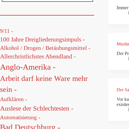
Immer 
9/11 -
100 Jahre Dreigliederungsimpuls -
Muslim
Alkohol / Drogen / Betäubungsmittel -
Der Pr
Allerchristlichstes Abendland -
Anglo-Amerika -
Arbeit darf keine Ware mehr
sein -
Der Sa
Aufklären -
Vor ku
existi
Auslese der Schlechtesten -
Automatisierung -
Bad Deutschburg -