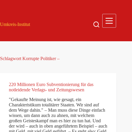
Zum
Inhalt
springen
Umkreis-Institut
Schlagwort
Korrupte Politiker –
220 Millionen Euro Subventionierung für das
notleidende Verlags- und Zeitungswesen
"Gekaufte Meinung ist, wie gesagt, ein
Charakteristikum totalitärer Staaten. Wir sind auf
dem Wege dahin." – Man muss diese Dinge einfach
wissen, um dann auch zu ahnen, mit welchem
großen Geisteskampf man es hier zu tun hat. Und
der wird – auch in oben angeführtem Beispiel – auch
mit Geld, mit viel Geld geführt. – Es steht also: Geld