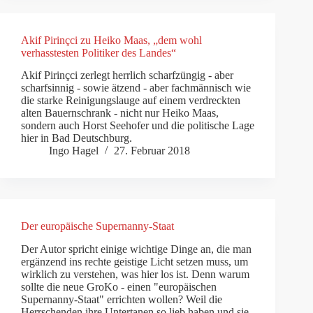
Akif Pirinçci zu Heiko Maas, „dem wohl
verhasstesten Politiker des Landes“
Akif Pirinçci zerlegt herrlich scharfzüngig - aber
scharfsinnig - sowie ätzend - aber fachmännisch wie
die starke Reinigungslauge auf einem verdreckten
alten Bauernschrank - nicht nur Heiko Maas,
sondern auch Horst Seehofer und die politische Lage
hier in Bad Deutschburg.
Ingo Hagel
27. Februar 2018
Der europäische Supernanny-Staat
Der Autor spricht einige wichtige Dinge an, die man
ergänzend ins rechte geistige Licht setzen muss, um
wirklich zu verstehen, was hier los ist. Denn warum
sollte die neue GroKo - einen "europäischen
Supernanny-Staat" errichten wollen? Weil die
Herrschenden ihre Untertanen so lieb haben und sie