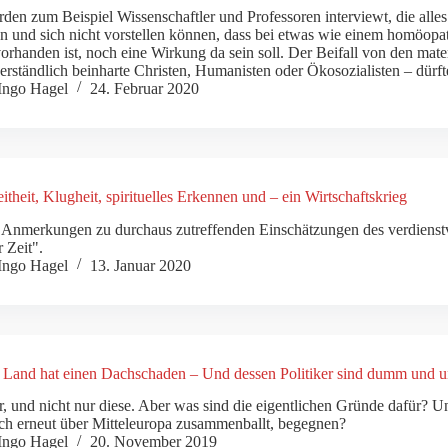
den zum Beispiel Wissenschaftler und Professoren interviewt, die alles 
n und sich nicht vorstellen können, dass bei etwas wie einem homöopat
orhanden ist, noch eine Wirkung da sein soll. Der Beifall von den materi
verständlich beinharte Christen, Humanisten oder Ökosozialisten – dürft
Ingo Hagel
24. Februar 2020
itheit, Klugheit, spirituelles Erkennen und – ein Wirtschaftskrieg
 Anmerkungen zu durchaus zutreffenden Einschätzungen des verdienstvo
 Zeit".
Ingo Hagel
13. Januar 2020
 Land hat einen Dachschaden – Und dessen Politiker sind dumm und u
r, und nicht nur diese. Aber was sind die eigentlichen Gründe dafür? U
ich erneut über Mitteleuropa zusammenballt, begegnen?
Ingo Hagel
20. November 2019