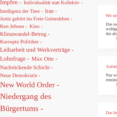
Impfen -
Individualität statt Kollektiv -
Iran -
Intelligenz der Tiere -
Wir si
Justiz gehört ins Freie Geistesleben -
Das sa
Ken Jebsen -
Kino -
wohlge
Klimawandel-Betrug -
das al
Korrupte Politiker -
Leiharbeit und Werkverträge -
Lohnfrage -
Max Otte -
Aufstä
Nachrückende Schicht -
Neue Demokratie -
Nur we
entzün
New World Order -
Niedergang des
Bürgertums -
Das In