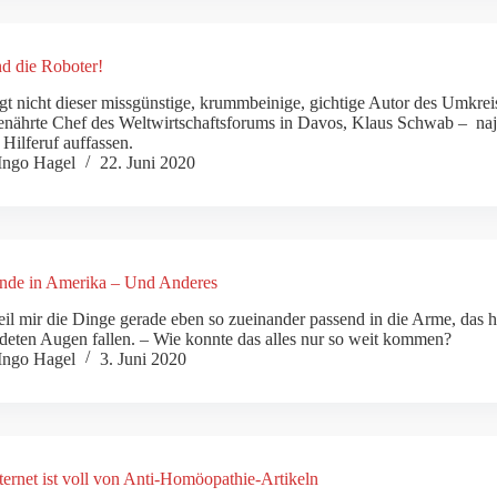
nd die Roboter!
gt nicht dieser missgünstige, krummbeinige, gichtige Autor des Umkreis-
nährte Chef des Weltwirtschaftsforums in Davos, Klaus Schwab – naja
s Hilferuf auffassen.
Ingo Hagel
22. Juni 2020
nde in Amerika – Und Anderes
il mir die Dinge gerade eben so zueinander passend in die Arme, das h
deten Augen fallen. – Wie konnte das alles nur so weit kommen?
Ingo Hagel
3. Juni 2020
ternet ist voll von Anti-Homöopathie-Artikeln