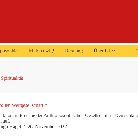
posophie
Ich bin ewig!
Beratung
Über UI
C
Spiritualität –
ollen Weltgesellschaft!“
nktionärs-Frösche der Anthroposophischen Gesellschaft in Deutschland 
 auf.
Ingo Hagel
26. November 2022