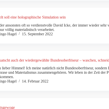
lt soll eine holographische Simulation sein
der ansonsten oft so verdienstvolle David Icke, der immer wieder sehr
nur völlig materialistisch verarbeitet.
Ingo Hagel
15. September 2022
atscht auch der wiedergewählte Bundesoberfriseur – waschen, schneide
 lieber Himmel! Ich meine natürlich nicht Bundesoberfriseur, sondern 
hrase und Materialismus zusammengehören. Wir leben in der Zeit der 
skommen.
Ingo Hagel
14. Februar 2022
itsgewoge