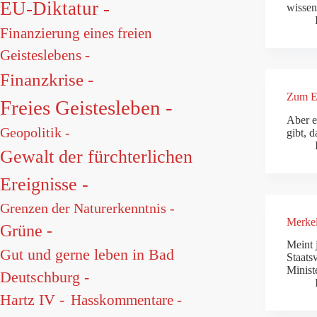
EU-Diktatur -
wissen
Finanzierung eines freien
Geisteslebens -
Finanzkrise -
Zum En
Freies Geistesleben -
Aber e
Geopolitik -
gibt, d
Gewalt der fürchterlichen
Ereignisse -
Grenzen der Naturerkenntnis -
Merkel
Grüne -
Meint 
Gut und gerne leben in Bad
Staats
Minist
Deutschburg -
Hartz IV -
Hasskommentare -