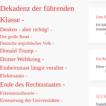
Dekadenz der führenden
Zum Ze
Klasse -
Ich ha
Denken - aber richtig! -
zusamm
Der große Reset -
Deutsche unpolitisches Volk -
Donald Trump -
Dritter Weltkrieg -
Zur Ba
Einheitsstaat längst veraltet -
Diese 
Elektroauto -
Ende des Rechtsstaates -
Erkenntnistheorie -
11,5 T
Erneuerung der Universitäten -
Natürl