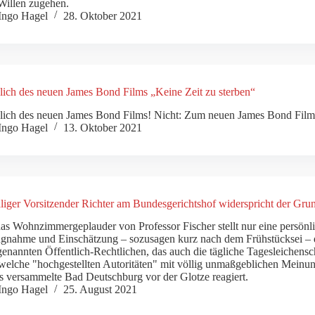
Willen zugehen.
Ingo Hagel
28. Oktober 2021
lich des neuen James Bond Films „Keine Zeit zu sterben“
lich des neuen James Bond Films! Nicht: Zum neuen James Bond Fil
Ingo Hagel
13. Oktober 2021
iger Vorsitzender Richter am Bundesgerichtshof widerspricht der Grund
as Wohnzimmergeplauder von Professor Fischer stellt nur eine persönlic
ngnahme und Einschätzung – sozusagen kurz nach dem Frühstücksei – 
genannten Öffentlich-Rechtlichen, das auch die tägliche Tagesleichensc
welche "hochgestellten Autoritäten" mit völlig unmaßgeblichen Meinu
s versammelte Bad Deutschburg vor der Glotze reagiert.
Ingo Hagel
25. August 2021