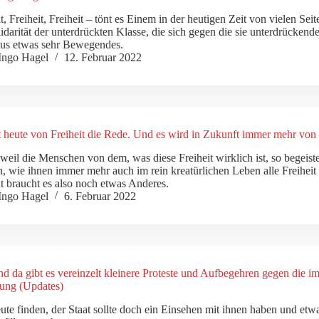
it, Freiheit, Freiheit – tönt es Einem in der heutigen Zeit von vielen 
lidarität der unterdrückten Klasse, die sich gegen die sie unterdrücken
us etwas sehr Bewegendes.
Ingo Hagel
12. Februar 2022
st heute von Freiheit die Rede. Und es wird in Zukunft immer mehr von 
 weil die Menschen von dem, was diese Freiheit wirklich ist, so begeister
, wie ihnen immer mehr auch im rein kreatürlichen Leben alle Freihe
it braucht es also noch etwas Anderes.
Ingo Hagel
6. Februar 2022
nd da gibt es vereinzelt kleinere Proteste und Aufbegehren gegen di
ung (Updates)
ute finden, der Staat sollte doch ein Einsehen mit ihnen haben und etw