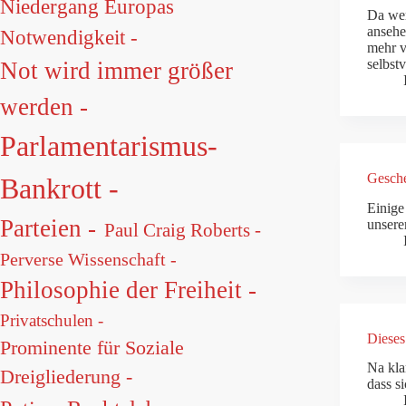
Niedergang Europas
Da wer
ansehe
Notwendigkeit -
mehr v
selbst
Not wird immer größer
werden -
Parlamentarismus-
Gesche
Bankrott -
Einige
Parteien -
unserer
Paul Craig Roberts -
Perverse Wissenschaft -
Philosophie der Freiheit -
Privatschulen -
Dieses
Prominente für Soziale
Na kla
Dreigliederung -
dass s