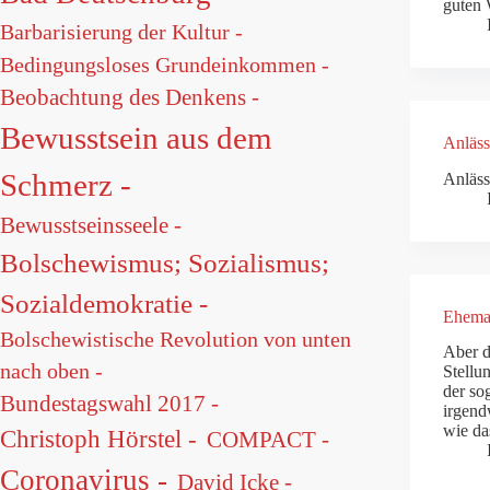
guten 
Barbarisierung der Kultur -
Bedingungsloses Grundeinkommen -
Beobachtung des Denkens -
Bewusstsein aus dem
Anläss
Schmerz -
Anläss
Bewusstseinsseele -
Bolschewismus; Sozialismus;
Sozialdemokratie -
Ehemal
Bolschewistische Revolution von unten
Aber d
nach oben -
Stellu
der so
Bundestagswahl 2017 -
irgend
wie da
Christoph Hörstel -
COMPACT -
Coronavirus -
David Icke -