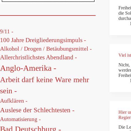
Freihe
die So
durcha
9/11 -
100 Jahre Dreigliederungsimpuls -
Alkohol / Drogen / Betäubungsmittel -
Viel i
Allerchristlichstes Abendland -
Nicht,
Anglo-Amerika -
werden
Freihe
Arbeit darf keine Ware mehr
sein -
Aufklären -
Auslese der Schlechtesten -
Hier u
Regier
Automatisierung -
Die Le
Bad Deutschburg -