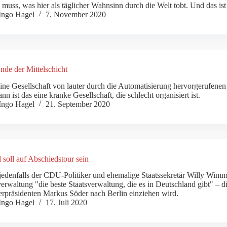
 muss, was hier als täglicher Wahnsinn durch die Welt tobt. Und das is
Ingo Hagel
7. November 2020
de der Mittelschicht
ine Gesellschaft von lauter durch die Automatisierung hervorgerufenen 
ann ist das eine kranke Gesellschaft, die schlecht organisiert ist.
Ingo Hagel
21. September 2020
 soll auf Abschiedstour sein
jedenfalls der CDU-Politiker und ehemalige Staatssekretär Willy Wimme
verwaltung "die beste Staatsverwaltung, die es in Deutschland gibt" – d
erpräsidenten Markus Söder nach Berlin einziehen wird.
Ingo Hagel
17. Juli 2020