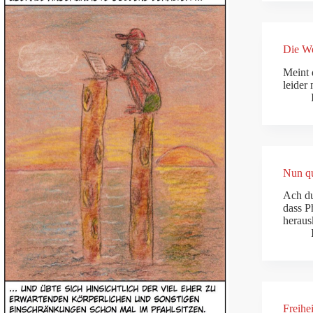
Die We
Meint 
leider 
Nun qu
Ach du
dass P
herau
Freihe