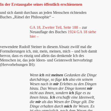
In der Erstausgabe seines öffentlich erschienenen
und sich damit durchaus an jeden Menschen richtenden
Buches „Rätsel der Philosophie“ –
GA 18, Zweiter Teil, Seite 188 –
zur
Neuauflage des Buches
1924 GA 18 siehe
hier –
verwendete Rudolf Steiner in diesem Absatz zwölf mal die
Formulierungen ich, mir, mein, meinen, mich – und hob damit
hervor, dass es einzig und allein das denkende Ich des
Menschen ist, das jede Ideen- und Geisteswelt hervorbringt
(Hervorhebungen IH):
Wenn
ich
mit
meinen
Gedanken die Dinge
durchdringe, so füge
ich
also ein seinem
Wesen nach in
mir
Erlebtes zu den Dingen
hinzu. Das Wesen der Dinge kommt
mir
nicht aus ihnen, sondern
ich
füge es zu
ihnen hinzu.
Ich
erschaffe eine Ideenwelt,
die
mir
als das Wesen der Dinge gilt. Die
Dinge erhalten durch
mich
ihr Wesen. Es
ist also unmöglich, nach dem Wesen des