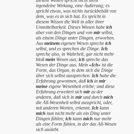
diesem Wissen spricht nicht mehr
irgendeine Wirkung, eine Äußerung; es
spricht etwas, was nichts zurückbehält von
dem, was es in sich hat. Es spricht in
diesem Wissen die Welt in aller ihrer
Unmittelbarkeit. Dieses Wissen habe
ich
aber von den Dingen und von
mir
selbst
,
als einem Dinge unter Dingen, erworben.
Aus
meinem
eigenen Wesen spreche
ich
selbst
, und es sprechen die Dinge.
Ich
spreche also, in Wahrheit, gar nicht mehr
bloß
mein
Wesen aus;
ich
spreche das
Wesen der Dinge aus.
Mein
«Ich»
ist die
Form, das Organ
, in dem sich die Dinge
über sich selbst aussprechen.
Ich
habe die
Erfahrung gewonnen, daß
ich
in
mir
meine
eigene
Wesenheit erlebe; und diese
Erfahrung erweitert sich
mir
zu der
anderen, daß sich in
mir
und durch
mich
die All-Wesenheit
selbst
ausspricht, oder,
mit anderen Worten, erkennt.
Ich
kann
mich
nun nicht mehr als ein Ding unter
Dingen fühlen;
ich
kann
mich
nur mehr
als eine Form fühlen, in der das All-Wesen
sich auslebt.