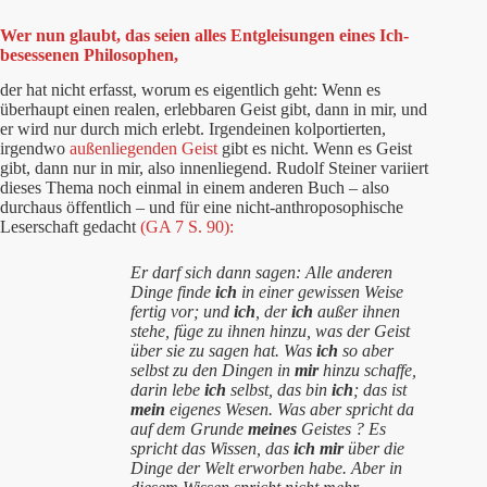
Wer nun glaubt, das seien alles Entgleisungen eines Ich-
besessenen Philosophen,
der hat nicht erfasst, worum es eigentlich geht: Wenn es
überhaupt einen realen, erlebbaren Geist gibt, dann in mir, und
er wird nur durch mich erlebt. Irgendeinen kolportierten,
irgendwo
außenliegenden Geist
gibt es nicht. Wenn es Geist
gibt, dann nur in mir, also innenliegend. Rudolf Steiner variiert
dieses Thema noch einmal in einem anderen Buch – also
durchaus öffentlich – und für eine nicht-anthroposophische
Leserschaft gedacht
(GA 7 S. 90):
Er darf sich dann sagen:
Alle anderen
Dinge finde
ich
in einer gewissen Weise
fertig vor; und
ich
, der
ich
außer ihnen
stehe, füge zu ihnen hinzu, was der Geist
über sie zu sagen hat. Was
ich
so aber
selbst zu den Dingen in
mir
hinzu schaffe,
darin lebe
ich
selbst, das bin
ich
; das ist
mein
eigenes
Wesen. Was aber spricht da
auf dem Grunde
meines
Geistes ? Es
spricht das Wissen, das
ich mir
über die
Dinge der Welt erworben habe. Aber in