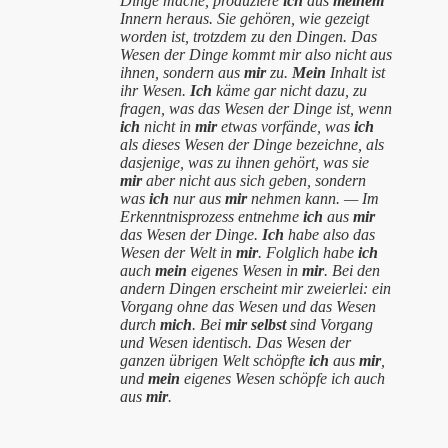
Dinge mache, produziere
ich
aus
meinem
Innern heraus. Sie gehören, wie gezeigt
worden ist, trotzdem zu den Dingen.
Das
Wesen der Dinge kommt mir also nicht aus
ihnen, sondern aus
mir
zu.
Mein
Inhalt ist
ihr Wesen.
Ich
käme gar nicht dazu, zu
fragen, was das Wesen der Dinge ist, wenn
ich
nicht in
mir
etwas vorfände, was
ich
als dieses Wesen der Dinge bezeichne, als
dasjenige, was zu ihnen gehört, was sie
mir
aber nicht aus sich geben, sondern
was
ich
nur aus
mir
nehmen kann. — Im
Erkenntnisprozess entnehme
ich
aus
mir
das Wesen der Dinge.
Ich
habe also das
Wesen der Welt in
mir
. Folglich habe
ich
auch
mein
eigenes Wesen
in
mir
. Bei den
andern Dingen erscheint mir zweierlei: ein
Vorgang ohne das Wesen und das Wesen
durch
mich
. Bei
mir
selbst
sind Vorgang
und Wesen identisch. Das Wesen der
ganzen übrigen Welt schöpfte
ich
aus
mir
,
und
mein
eigenes Wesen
schöpfe ich auch
aus
mir
.