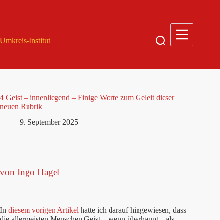
Zum
Inhalt
springen
Umkreis-Institut
4 Geist – innenliegend – Einige Worte zum Geleit dieser
neuen Rubrik
9. September 2025
von Ingo Hagel
In
diesem vorigen Artikel
hatte ich darauf hingewiesen, dass
die allermeisten Menschen Geist – wenn überhaupt – als