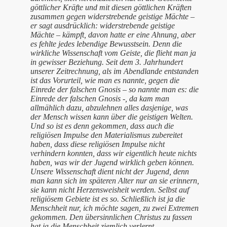
göttlicher Kräfte und mit diesen göttlichen Kräften
zusammen gegen widerstrebende geistige Mächte –
er sagt ausdrücklich: widerstrebende geistige
Mächte – kämpft, davon hatte er eine Ahnung, aber
es fehlte jedes lebendige Bewusstsein. Denn die
wirkliche Wissenschaft vom Geiste, die flieht man ja
in gewisser Beziehung. Seit dem 3. Jahrhundert
unserer Zeitrechnung, als im Abendlande entstanden
ist das Vorurteil, wie man es nannte, gegen die
Einrede der falschen Gnosis – so nannte man es: die
Einrede der falschen Gnosis -, da kam man
allmählich dazu, abzulehnen alles dasjenige, was
der Mensch wissen kann über die geistigen Welten.
Und so ist es denn gekommen, dass auch die
religiösen Impulse den Materialismus zubereitet
haben, dass diese religiösen Impulse nicht
verhindern konnten, dass wir eigentlich heute nichts
haben, was wir der Jugend wirklich geben können.
Unsere Wissenschaft dient nicht der Jugend, denn
man kann sich im späteren Alter nur an sie erinnern,
sie kann nicht Herzensweisheit werden. Selbst auf
religiösem Gebiete ist es so. Schließlich ist ja die
Menschheit nur, ich möchte sagen, zu zwei Extremen
gekommen. Den übersinnlichen Christus zu fassen
hat ja die Menschheit ziemlich verlernt.