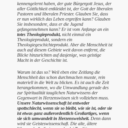
kennengelernt haben, der gute Bürgergott Jesus, der
aller Göttlichkeit entkleidet ist, der Gott der liberalen
Pastoren und liberalen Priester. Glauben Sie, dass
er nun wirklich das Leben ergreifen kann? Glauben
Sie insbesondere, dass er die Jugend
gefangennehmen kann? Er ist vom Anfange an ein
totes Theologieprodukt,
nicht einmal ein
Theologieprodukt, sondern ein
Theologiegeschichteprodukt. Aber die Menschheit ist
auch auf diesem Gebiete weit davon entfernt, die
Blicke hinzurichten auf dasjenige, was geistige
Macht in der Geschichte ist.
Warum ist das so? Weil eben eine Zeitlang die
Menschheit das schon durchmachen musste, rein
materiell in die Welt zu blicken. Es ist auch die Zeit
herangekommen, wo die Umwandlung gerade des
zur Spiritualität tauglichen Naturwissens der
Gegenwart in Herzenswissen sich vollziehen muss.
Unsere Naturwissenschaft ist entweder
spottschlecht, wenn sie so bleibt, wie sie ist, oder sie
ist etwas ganz außerordentlich Großartiges, wenn
sie sich umwandelt in Herzensweisheit.
Denn dann
wird sie Geisteswissenschaft. Die alte, ältere