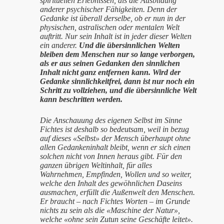
spirituellen Erlebnissen, als die Ausbildung
anderer psychischer Fähigkeiten. Denn der
Gedanke ist überall derselbe, ob er nun in der
physischen, astralischen oder mentalen Welt
auftritt. Nur sein Inhalt ist in jeder dieser Welten
ein anderer.
Und die übersinnlichen Welten
bleiben dem Menschen nur so lange verborgen,
als er aus seinen Gedanken den sinnlichen
Inhalt nicht ganz entfernen kann. Wird der
Gedanke sinnlichkeitfrei, dann ist nur noch ein
Schritt zu vollziehen, und die übersinnliche Welt
kann beschritten werden.
Die Anschauung des eigenen Selbst im Sinne
Fichtes ist deshalb so bedeutsam, weil in bezug
auf dieses «Selbst» der Mensch überhaupt ohne
allen Gedankeninhalt bleibt, wenn er sich einen
solchen nicht von Innen heraus gibt. Für den
ganzen übrigen Weltinhalt, für alles
Wahrnehmen, Empfinden, Wollen und so weiter,
welche den Inhalt des gewöhnlichen Daseins
ausmachen, erfüllt die Außenwelt den Menschen.
Er braucht – nach Fichtes Worten – im Grunde
nichts zu sein als die «Maschine der Natur»,
welche «ohne sein Zutun seine Geschäfte leitet».