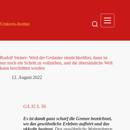
Zum
Inhalt
springen
Umkreis-Institut
Rudolf Steiner: Wird der Gedanke sinnlichkeitfrei, dann ist
nur noch ein Schritt zu vollziehen, und die übersinnliche Welt
kann beschritten werden
12. August 2022
GA 35 S. 56
Es ist damit ganz scharf die Grenze bezeichnet,
wo das gewöhnliche Erleben aufhört und das
okkulte beginnt.
Das gewöhnliche Wahrnehmen