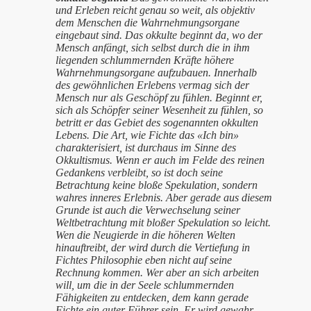
und Erleben reicht genau so weit, als objektiv
dem Menschen die Wahrnehmungsorgane
eingebaut sind. Das okkulte beginnt da, wo der
Mensch anfängt, sich selbst durch die in ihm
liegenden schlummernden Kräfte höhere
Wahrnehmungsorgane aufzubauen. Innerhalb
des gewöhnlichen Erlebens vermag sich der
Mensch nur als Geschöpf zu fühlen. Beginnt er,
sich als Schöpfer seiner Wesenheit zu fühlen, so
betritt er das Gebiet des sogenannten okkulten
Lebens. Die Art, wie Fichte das «Ich bin»
charakterisiert, ist durchaus im Sinne des
Okkultismus. Wenn er auch im Felde des reinen
Gedankens verbleibt, so ist doch seine
Betrachtung keine bloße Spekulation, sondern
wahres inneres Erlebnis. Aber gerade aus diesem
Grunde ist auch die Verwechselung seiner
Weltbetrachtung mit bloßer Spekulation so leicht.
Wen die Neugierde in die höheren Welten
hinauftreibt, der wird durch die Vertiefung in
Fichtes Philosophie eben nicht auf seine
Rechnung kommen. Wer aber an sich arbeiten
will, um die in der Seele schlummernden
Fähigkeiten zu entdecken, dem kann gerade
Fichte ein guter Führer sein. Er wird gewahr