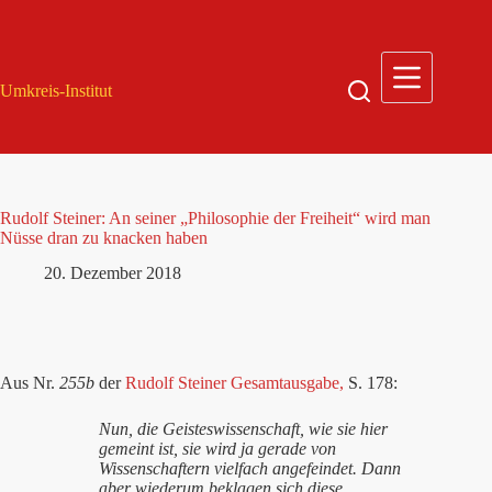
Zum
Inhalt
springen
Umkreis-Institut
Rudolf Steiner: An seiner „Philosophie der Freiheit“ wird man
Nüsse dran zu knacken haben
20. Dezember 2018
Aus Nr.
255b
der
Rudolf Steiner Gesamtausgabe,
S. 178:
Nun, die Geisteswissenschaft, wie sie hier
gemeint ist, sie wird ja gerade von
Wissenschaftern vielfach angefeindet. Dann
aber wiederum beklagen sich diese