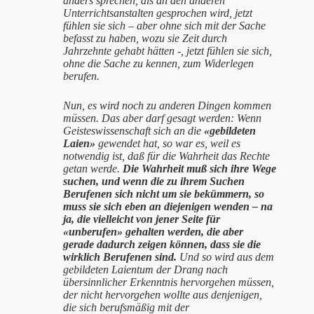
anders sprechen, als an den anderen
Unterrichtsanstalten gesprochen wird, jetzt
fühlen sie sich – aber ohne sich mit der Sache
befasst zu haben, wozu sie Zeit durch
Jahrzehnte gehabt hätten -, jetzt fühlen sie sich,
ohne die Sache zu kennen, zum Widerlegen
berufen.
Nun, es wird noch zu anderen Dingen kommen
müssen. Das aber darf gesagt werden: Wenn
Geisteswissenschaft sich an die
«gebildeten
Laien»
gewendet hat, so war es, weil es
notwendig ist, daß für die Wahrheit das Rechte
getan werde.
Die Wahrheit muß sich ihre Wege
suchen, und wenn die zu ihrem Suchen
Berufenen sich nicht um sie bekümmern, so
muss sie sich eben an diejenigen wenden – na
ja, die vielleicht von jener Seite für
«unberufen» gehalten werden, die aber
gerade dadurch zeigen können, dass sie die
wirklich Berufenen sind.
Und so wird aus dem
gebildeten Laientum der Drang nach
übersinnlicher Erkenntnis hervorgehen müssen,
der nicht hervorgehen wollte aus denjenigen,
die sich berufsmäßig mit der