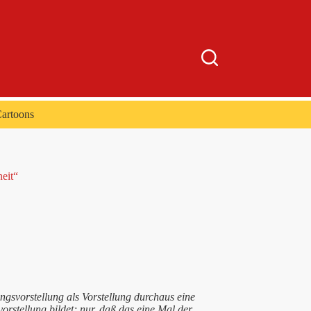
artoons
heit“
ngsvorstellung als Vorstellung durchaus eine
orstellung bildet; nur, daß das eine Mal der