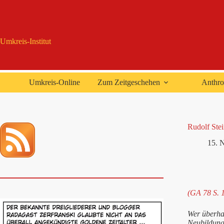
Zum
Inhalt
springen
Umkreis-Institut
Umkreis-Online
Zum Zeitgeschehen
Anthro
Rudolf Ste
15. 
(GA 78 S. 
Wer überhau
Neubildung 