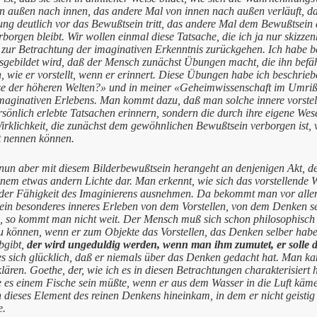
 außen nach innen, das andere Mal von innen nach außen verläuft, da
 deutlich vor das Bewußtsein tritt, das andere Mal dem Bewußtsein a
borgen bleibt. Wir wollen einmal diese Tatsache, die ich ja nur skizzen
t zur Betrachtung der imaginativen Erkenntnis zurückgehen. Ich habe b
gebildet wird, daß der Mensch zunächst Übungen macht, die ihn befähig
n, wie er vorstellt, wenn er erinnert. Diese Übungen habe ich beschr
se der höheren Welten?» und in meiner «Geheimwissenschaft im Umr
maginativen Erlebens. Man kommt dazu, daß man solche innere vorstellu
rsönlich erlebte Tatsachen erinnern, sondern die durch ihre eigene Wes
irklichkeit, die zunächst dem gewöhnlichen Bewußtsein verborgen ist, vo
t nennen können.
n aber mit diesem Bilderbewußtsein herangeht an denjenigen Akt, den i
einem etwas andern Lichte dar. Man erkennt, wie sich das vorstellend
der Fähigkeit des Imaginierens ausnehmen. Da bekommt man vor allen
ein besonderes inneres Erleben von dem Vorstellen, von dem Denken se
, so kommt man nicht weit. Der Mensch muß sich schon philosophisch
zu können, wenn er zum Objekte das Vorstellen, das Denken selber haben
bgibt,
der wird ungeduldig werden, wenn man ihm zumutet, er solle 
s sich glücklich, daß er niemals über das Denken gedacht hat. Man k
klären. Goethe, der, wie ich es in diesen Betrachtungen charakterisiert 
 es einem Fische sein müßte, wenn er aus dem Wasser in die Luft käm
 dieses Element des reinen Denkens hineinkam, in dem er nicht geistig
e.