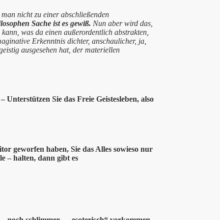
 man nicht zu einer abschließenden
losophen Sache ist es gewiß.
Nun aber wird das,
kann, was da einen außerordentlich abstrakten,
ginative Erkenntnis dichter, anschaulicher, ja,
eistig ausgesehen hat, der materiellen
 Unterstützen Sie das Freie Geistesleben, also
itor geworfen haben, Sie das Alles sowieso nur
le – halten, dann gibt es
er – noch schlimmer – „esoterisch“ vorkommen