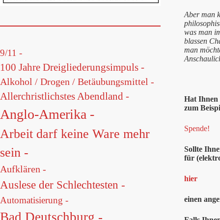
Aber man k
philosophi
was man im 
blassen Cha
man möchte 
9/11 -
Anschaulich
100 Jahre Dreigliederungsimpuls -
Alkohol / Drogen / Betäubungsmittel -
Allerchristlichstes Abendland -
Hat Ihnen
zum Beispi
Anglo-Amerika -
Spende!
Arbeit darf keine Ware mehr
Sollte Ihn
sein -
für (elektr
Aufklären -
hier
Auslese der Schlechtesten -
einen ange
Automatisierung -
Bad Deutschburg -
Falls Ihne