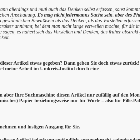
ann allerdings und muß auch das Denken selbst erfassen, sonst kommt
schen Anschauung.
Es mag nicht jedermanns Sache sein, aber des Phi
gewöhnlichen Bewußtsein als das Denken, als das Vorstellen erfassen 
rakter annimmt, bei dem man nicht lange verweilen mochte, für die ima
sagen, es nähert sich das Vorstellen und Denken, das früher abstrakt g
keit.
dieser
Artikel etwas gegeben? Dann geben Sie doch etwas zurück! –
el meine Arbeit im Umkreis-Institut durch eine
en aber Ihre Suchmaschine diesen Artikel nur zufällig auf den Mon
onisches) Papier beziehungsweise nur für Worte – also für Pille-Pal
nehmen und lustigen Ausgang für Sie.
n dieser Artikel jedoch unverständlich, unangebracht, spinnig od