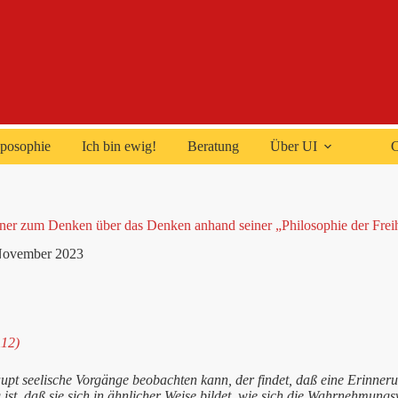
posophie
Ich bin ewig!
Beratung
Über UI
C
iner zum Denken über das Denken anhand seiner „Philosophie der Frei
November 2023
112)
pt seelische Vorgänge beobachten kann, der findet, daß eine Erinneru
ist, daß sie sich in ähnlicher Weise bildet, wie sich die Wahrnehmungsv