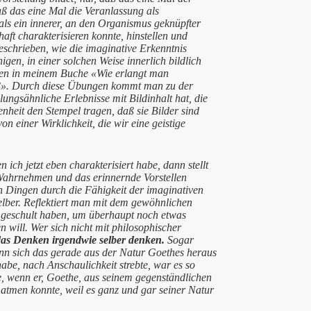
ß das eine Mal die Veranlassung als
ls ein innerer, an den Organismus geknüpfter
haft charakterisieren konnte, hinstellen und
eschrieben, wie die imaginative Erkenntnis
en, in einer solchen Weise innerlich bildlich
ieben in meinem Buche «Wie erlangt man
iß». Durch diese Übungen kommt man zu der
ngsähnliche Erlebnisse mit Bildinhalt hat, die
enheit den Stempel tragen, daß sie Bilder sind
n einer Wirklichkeit, die wir eine geistige
ch jetzt eben charakterisiert habe, dann stellt
e Wahrnehmen und das erinnernde Vorstellen
 Dingen durch die Fähigkeit der imaginativen
lber. Reflektiert man mit dem gewöhnlichen
 geschult haben, um überhaupt noch etwas
 will. Wer sich nicht mit philosophischer
das Denken irgendwie selber denken.
Sogar
ann sich das gerade aus der Natur Goethes heraus
habe, nach Anschaulichkeit strebte, war es so
e, wenn er, Goethe, aus seinem gegenständlichen
 atmen konnte, weil es ganz und gar seiner Natur