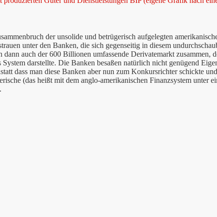
t produzierten Güter und Dienstleistungen BIP (eigene Grafik nach ein
sammenbruch der unsolide und betrügerisch aufgelegten amerikanisch
trauen unter den Banken, die sich gegenseitig in diesem undurchschau
 dann auch der 600 Billionen umfassende Derivatemarkt zusammen, der
 System darstellte. Die Banken besaßen natürlich nicht genügend Eigen
statt dass man diese Banken aber nun zum Konkursrichter schickte un
erische (das heißt mit dem anglo-amerikanischen Finanzsystem unter e
.