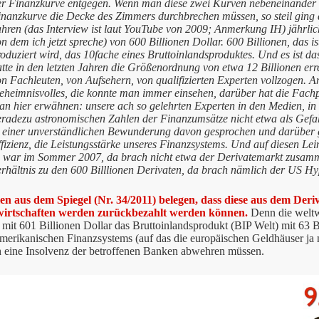
er Finanzkurve entgegen. Wenn man diese zwei Kurven nebeneinander i
inanzkurve die Decke des Zimmers durchbrechen müssen, so steil ging d
ahren (das Interview ist laut YouTube von 2009; Anmerkung IH) jährlic
n dem ich jetzt spreche) von 600 Billionen Dollar. 600 Billionen, das i
oduziert wird, das 10fache eines Bruttoinlandsproduktes. Und es ist da
tte in den letzten Jahren die Größenordnung von etwa 12 Billionen err
n Fachleuten, von Aufsehern, von qualifizierten Experten vollzogen. An
eheimnisvolles, die konnte man immer einsehen, darüber hat die Fach
n hier erwähnen: unsere ach so gelehrten Experten in den Medien, in d
eradezu astronomischen Zahlen der Finanzumsätze nicht etwa als Gefa
n einer unverständlichen Bewunderung davon gesprochen und darüber g
fizienz, die Leistungsstärke unseres Finanzsystems. Und auf diesen Lei
s war im Sommer 2007, da brach nicht etwa der Derivatemarkt zusamme
erhältnis zu den 600 Billlionen Derivaten, da brach nämlich der US 
n aus dem Spiegel (Nr. 34/2011) belegen, dass diese aus dem De
wirtschaften werden zurückbezahlt werden können.
Denn die weltw
 mit 601 Billionen Dollar das Bruttoinlandsprodukt (BIP Welt) mit 63 
merikanischen Finanzsystems (auf das die europäischen Geldhäuser ja 
h eine Insolvenz der betroffenen Banken abwehren müssen.