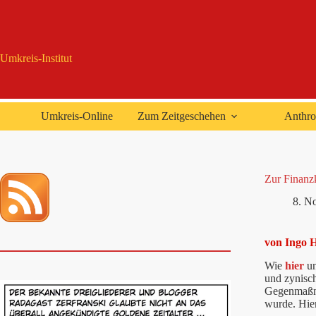
Zum
Inhalt
springen
Umkreis-Institut
Umkreis-Online
Zum Zeitgeschehen
Anthro
Zur Finanz
8. N
von Ingo 
Wie
hier
u
und zynisc
Gegenmaßna
wurde. Hier