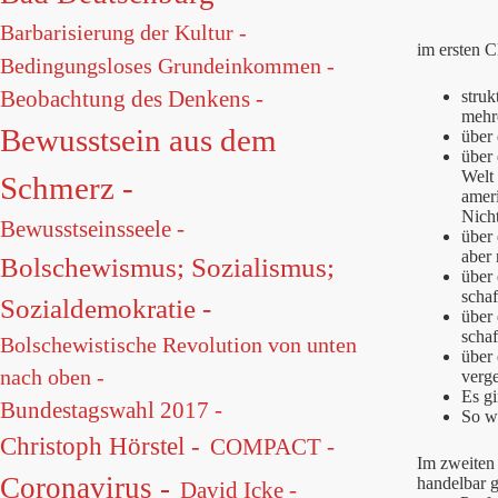
Barbarisierung der Kultur -
im ersten C
Bedingungsloses Grundeinkommen -
Beobachtung des Denkens -
struk
mehr
Bewusstsein aus dem
über 
über 
Welt
Schmerz -
ameri
Nich
Bewusstseinsseele -
über 
aber 
Bolschewismus; Sozialismus;
über 
schaf
Sozialdemokratie -
über
scha
Bolschewistische Revolution von unten
über 
nach oben -
verge
Es gi
Bundestagswahl 2017 -
So wu
Christoph Hörstel -
COMPACT -
Im zweiten 
Coronavirus -
handelbar g
David Icke -