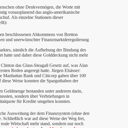
enschen ohne Denkvermögen, die Worte mit
ristig vorausplanend das anglo-amerikanische
schuf. Als einzelne Stationen dieser
lt):
hten beschlossenen Abkommens von Bretton
inen und unerwünschter Finanzmarktderegulierung
marktes, nämlich die Aufhebung der Bindung des
et hatte und daher diese Golddeckung nicht mehr
Clinton das Glass-Steagall Gesetz auf, was Alan
rsten Reden angeregt hatte. Jürgen Elsässer:
ase Manhattan Bank und Citicorp gaben über 100
f diese Weise konnten die Sparguthaben der
en Geldmenge bestanden unter anderem darin,
mussten, sondern über Verbriefungen in
italquote für Kredite umgehen konnten.
liche Ausweitung der dem Finanzsystem (ohne den
Schließlich war auf diese Weise der Weg frei,
reale Wirtschaft mehr stand, sondern nur noch