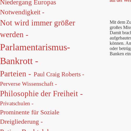
auf der Wel
Niedergang Europas
Notwendigkeit -
Not wird immer größer
Mit dem Zu
großes Miss
Damit brach
werden -
aufgebautes
können. An
Parlamentarismus-
oder betrüg
Banken ein
Bankrott -
Parteien -
Paul Craig Roberts -
Perverse Wissenschaft -
Philosophie der Freiheit -
Privatschulen -
Prominente für Soziale
Dreigliederung -