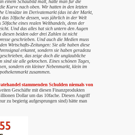
n einem Schaubild malt, hätte man für die
ie Kurve nach oben. Wir hatten in den letzten
he Umsätze im Derivatemarkt (das ist der Markt,
st das 10fache dessen, was jährlich in der Welt
s 50fache eines realen Welthandels, denn der
eicht. Und das alles hat sich untern den Augen
 diesen beiden oder drei Zahlen ist nicht
presse geschrieben. Und auch die Medien muss
en Wirtschafts-Zeitungen: Sie alle haben diese
hrensignal erkannt, sondern sie haben geradezu
eschrieben, das zeige doch die unglaubliche
m sind sie alle gekrochen. Eines schönen Tages,
n, sondern ein kleiner Nebenmarkt, klein im
Hypothekenmarkt zusammen.
rivatehandel stammenden Schulden niemals von
eiten Geschäfte mit diesen Finanzprodukten
Billionen Dollar um das 10fache. Diesen Angriff
nur zu begierig aufgesprungen sind) hätte man