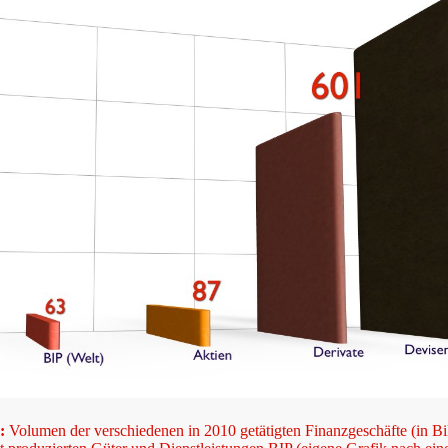
g:
Volumen der verschiedenen in 2010 getätigten Finanzgeschäfte (in Bi