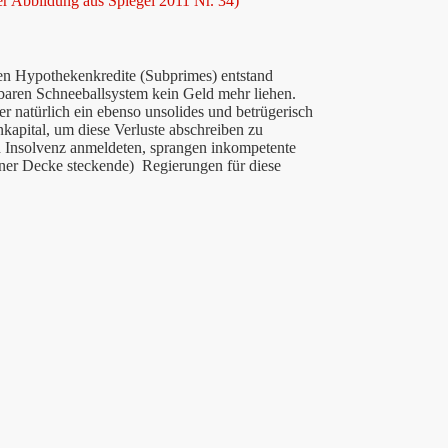
er Abbildung aus Spiegel 2011 Nr. 34)
en Hypothekenkredite (Subprimes) entstand
baren Schneeballsystem kein Geld mehr liehen.
 natürlich ein ebenso unsolides und betrügerisch
kapital, um diese Verluste abschreiben zu
d Insolvenz anmeldeten, sprangen inkompetente
iner Decke steckende) Regierungen für diese