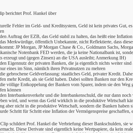
lip berichtet Prof. Hankel über
turelle Fehler im Geld- und Kreditsystem, Geld ist kein privates Gut, es
en
den Auftrag der EZB, das Geld stabil zu halten, das heißt eine Inflatio
das Merkwürdige, öffentlich Unbekannte, nicht Reflektierte, dass diese
 kommt: JP Morgan, JP Morgan Chase & Co., Goldmann Sachs, Morgan e
kanische Notenbank FED werden, die ja keine Nationalbank ist, sonder
ts erzeugt und (gegen Zinsen) an die USA ausleiht; Anmerkung IH)
den Eigennutz der privaten Banken, die ja eigentlich nichts weiter sind 
nur eines im Sinn, nämlich ihren Privatnutzen zu mehren
die gebrochene Geldverfassung: staatliches Geld, privater Kredit. Dah
fen mehr Kredit, als sie Geld haben. Dabei sollten Banken nur den Kr
 die völlige Entkoppelung der Banken vom Sparer, indem sie den Weg g
ffen können
den Interbankenverkehr und die Interbankenschuld, die nur dann noch v
ben wird, und wenn das Geld wirklich in die produktive Wirtschaft k
ng aber nicht in die produktive Wirtschaft, sondern die Banken haben si
rde Schritt für Schritt eine Inflation der Vermögenspreise geschaffen, e
Clip schildert Prof. Hankel die Verbriefung dieser Bankschulden, sie wu
emacht. Diese Derivate sind eigentlich keine Wertpapiere, da kein real