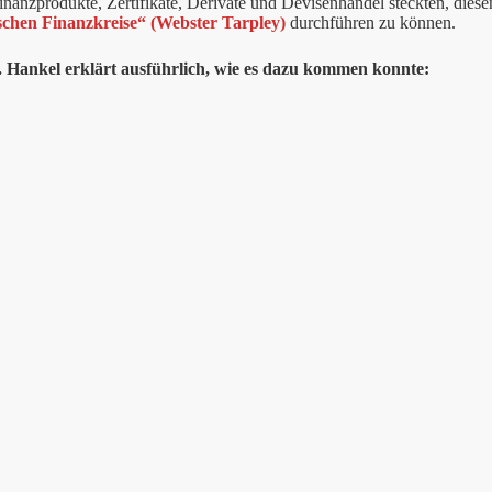
inanzprodukte, Zertifikate, Derivate und Devisenhandel steckten, dies
chen Finanzkreise“ (Webster Tarpley)
durchführen zu können.
 Hankel erklärt ausführlich, wie es dazu kommen konnte: