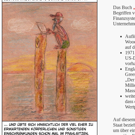
Das Buch
Begriffen v
Finanzsyste
Unternehmun
Aufl
Wood
auf d
1971
US-D
vorh
Engl
Green
„Der
Mill
Mass
weit
dass 
Wert
Auf diesem
Staat bezi
um über ein