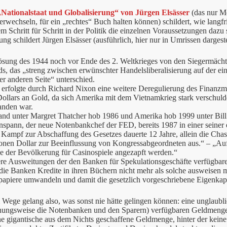
„Nationalstaat und Globalisierung“ von Jürgen Elsässer
(das nur M
erwechseln, für ein „rechtes“ Buch halten können) schildert, wie langf
m Schritt für Schritt in der Politik die einzelnen Voraussetzungen dazu 
g schildert Jürgen Elsässer (ausführlich, hier nur in Umrissen dargestel
ösung des 1944 noch vor Ende des 2. Weltkrieges von den Siegermäc
s, das „streng zwischen erwünschter Handelsliberalisierung auf der e
er anderen Seite“ unterschied.
 erfolgte durch Richard Nixon eine weitere Deregulierung des Finanz
ollars an Gold, da sich Amerika mit dem Vietnamkrieg stark verschuld
anden war.
and unter Margret Thatcher hob 1986 und Amerika hob 1999 unter Bill 
spann, der neue Notenbankchef der FED, bereits 1987 in einer seiner e
 Kampf zur Abschaffung des Gesetzes dauerte 12 Jahre, allein die Ch
ionen Dollar zur Beeinflussung von Kongressabgeordneten aus.“ – „Au
e der Bevölkerung für Casinospiele angezapft werden.“
ere Ausweitungen der den Banken für Spekulationsgeschäfte verfügbar
die Banken Kredite in ihren Büchern nicht mehr als solche ausweisen 
papiere umwandeln und damit die gesetzlich vorgeschriebene Eigenkap
 Wege gelang also, was sonst nie hätte gelingen können: eine unglaub
ehungsweise die Notenbanken und den Sparern) verfügbaren Geldmenge. 
e gigantische aus dem Nichts geschaffene Geldmenge, hinter der keine 