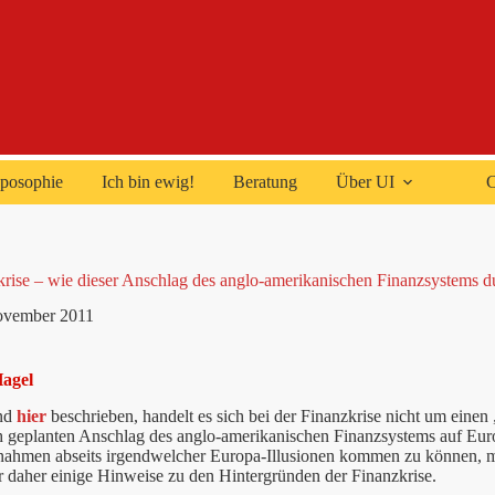
posophie
Ich bin ewig!
Beratung
Über UI
C
krise – wie dieser Anschlag des anglo-amerikanischen Finanzsystems 
ovember 2011
Hagel
nd
hier
beschrieben, handelt es sich bei der Finanzkrise nicht um einen 
h geplanten Anschlag des anglo-amerikanischen Finanzsystems auf Eur
hmen abseits irgendwelcher Europa-Illusionen kommen zu können, mu
 daher einige Hinweise zu den Hintergründen der Finanzkrise.