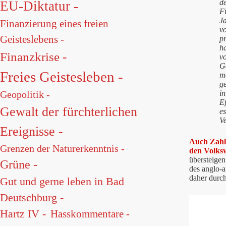
d
EU-Diktatur -
F
J
Finanzierung eines freien
vo
Geisteslebens -
pr
ha
Finanzkrise -
vo
G
Freies Geistesleben -
ma
g
i
Geopolitik -
Ef
Gewalt der fürchterlichen
e
V
Ereignisse -
Auch Zahle
Grenzen der Naturerkenntnis -
den Volks
übersteigen
Grüne -
des anglo-a
daher durc
Gut und gerne leben in Bad
Deutschburg -
Hartz IV -
Hasskommentare -