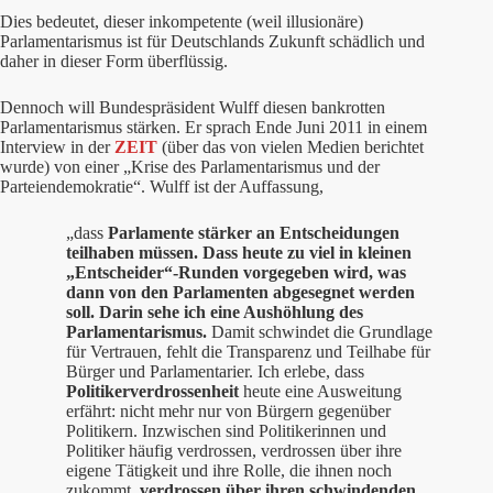
Dies bedeutet, dieser inkompetente (weil illusionäre)
Parlamentarismus ist für Deutschlands Zukunft schädlich und
daher in dieser Form überflüssig.
Dennoch will Bundespräsident Wulff diesen bankrotten
Parlamentarismus stärken. Er sprach Ende Juni 2011 in einem
Interview in der
ZEIT
(über das von vielen Medien berichtet
wurde) von einer „Krise des Parlamentarismus und der
Parteiendemokratie“. Wulff ist der Auffassung,
„dass
Parlamente stärker an Entscheidungen
teilhaben müssen. Dass heute zu viel in kleinen
„Entscheider“-Runden vorgegeben wird, was
dann von den Parlamenten abgesegnet werden
soll. Darin sehe ich eine Aushöhlung des
Parlamentarismus.
Damit schwindet die Grundlage
für Vertrauen, fehlt die Transparenz und Teilhabe für
Bürger und Parlamentarier. Ich erlebe, dass
Politikerverdrossenheit
heute eine Ausweitung
erfährt: nicht mehr nur von Bürgern gegenüber
Politikern. Inzwischen sind Politikerinnen und
Politiker häufig verdrossen, verdrossen über ihre
eigene Tätigkeit und ihre Rolle, die ihnen noch
zukommt,
verdrossen über ihren schwindenden