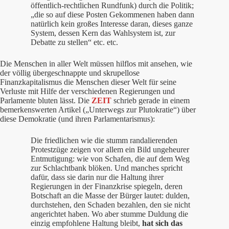
öffentlich-rechtlichen Rundfunk) durch die Politik;
„die so auf diese Posten Gekommenen haben dann
natürlich kein großes Interesse daran, dieses ganze
System, dessen Kern das Wahlsystem ist, zur
Debatte zu stellen“ etc. etc.
Die Menschen in aller Welt müssen hilflos mit ansehen, wie
der völlig übergeschnappte und skrupellose
Finanzkapitalismus die Menschen dieser Welt für seine
Verluste mit Hilfe der verschiedenen Regierungen und
Parlamente bluten lässt. Die
ZEIT
schrieb gerade in einem
bemerkenswerten Artikel („Unterwegs zur Plutokratie“) über
diese Demokratie (und ihren Parlamentarismus):
Die friedlichen wie die stumm randalierenden
Protestzüge zeigen vor allem ein Bild ungeheurer
Entmutigung: wie von Schafen, die auf dem Weg
zur Schlachtbank blöken. Und manches spricht
dafür, dass sie darin nur die Haltung ihrer
Regierungen in der Finanzkrise spiegeln, deren
Botschaft an die Masse der Bürger lautet: dulden,
durchstehen, den Schaden bezahlen, den sie nicht
angerichtet haben. Wo aber stumme Duldung die
einzig empfohlene Haltung bleibt,
hat sich das