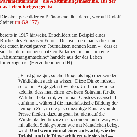
Parlamentarismus – die Abstimmungsmaschine, aus der
das Leben fortgezogen ist
Die oben geschilderten
Phänomene illustrieren, worauf Rudolf
Steiner
(in GA 177)
bereits in 1917 hinweist. Er schildert am Beispiel eines
Buches des Franzosen Francis Delaisi – den man sicher einen
der ersten investigativen Journalisten nennen kann – , dass es
sich bei dem hochgeschätzten Parlamentarismus um eine
„Abstimmungsmaschine“ handelt, aus der das Leben
fortgezogen ist (Hervorhebungen IH):
„Es ist ganz gut, solche Dinge als Ingredienzen der
Wirklichkeit auch zu wissen. Diese Dinge müssen
schon ins Auge gefasst werden. Und man wird so
gelenkt, dass man einen gewissen Spürsinn für die
Wahrheit bekommt, wenn man Geisteswissenschaft
aufnimmt, während die materialistische Bildung der
heutigen Zeit, in die ja so unzählige Kanäle von der
Presse fließen, dazu angetan ist, nicht auf die
Wirklichkeiten hinzuweisen, sondern auf etwas, was
mit allerlei Schlagworten wie mit Mäntelchen belegt
wird.
Und wenn einmal einer aufwacht, wie der
Delaisi, und die Dinge schildert wie sie sind —