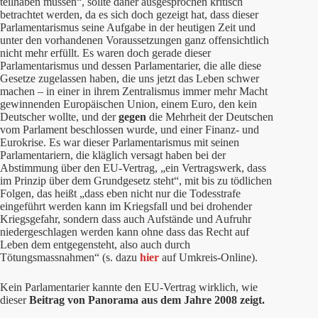
teilhaben müssen“, sollte daher ausgesprochen kritisch
betrachtet werden, da es sich doch gezeigt hat, dass dieser
Parlamentarismus seine Aufgabe in der heutigen Zeit und
unter den vorhandenen Voraussetzungen ganz offensichtlich
nicht mehr erfüllt. Es waren doch gerade dieser
Parlamentarismus und dessen Parlamentarier, die alle diese
Gesetze zugelassen haben, die uns jetzt das Leben schwer
machen – in einer in ihrem Zentralismus immer mehr Macht
gewinnenden Europäischen Union, einem Euro, den kein
Deutscher wollte, und der
gegen
die Mehrheit der Deutschen
vom Parlament beschlossen wurde, und einer Finanz- und
Eurokrise. Es war dieser Parlamentarismus mit seinen
Parlamentariern, die kläglich versagt haben bei der
Abstimmung über den EU-Vertrag, „ein Vertragswerk, dass
im Prinzip über dem Grundgesetz steht“, mit bis zu tödlichen
Folgen, das heißt „dass eben nicht nur die Todesstrafe
eingeführt werden kann im Kriegsfall und bei drohender
Kriegsgefahr, sondern dass auch Aufstände und Aufruhr
niedergeschlagen werden kann ohne dass das Recht auf
Leben dem entgegensteht, also auch durch
Tötungsmassnahmen“ (s. dazu
hier
auf Umkreis-Online).
Kein Parlamentarier kannte den EU-Vertrag wirklich, wie
dieser
Beitrag von Panorama aus dem Jahre 2008 zeigt.