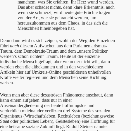
manchem, was Sie erfahren, Ihr Herz wund werden.
Das aber schadet nichts, denn klare Erkenntnis, auch
wenn sie schmerzt, wird heute gute Früchte tragen
von der Art, wie sie gebraucht werden, um
herauszukommen aus dem Chaos, in das sich die
Menschheit hineinbegeben hat.
Denn dann wird es sich zeigen, wohin der Weg den Einzelnen
führt
nach
diesem Aufwachen aus dem Parlamentarismus-
Traum, dem Demokratie-Traum und dem „unsere Politiker
werden’s schon richten“ Traum. Heute ist der einzelne
individuelle Mensch gefragt, aber wenn der nicht will, dann
werden eben die altbekannten und in den verschiedenen
Artikeln hier auf Umkreis-Online geschilderten unheilvollen
Kräfte weiter regieren und dem Menschen seine Richtung
weisen.
Wenn man aber diese desaströsen Phänomene anschaut, dann
kann einem aufgehen, dass nur in einer
Auseinandergliederung der heute hoffnungslos und
verderblich miteinander verfilzten drei Systeme des sozialen
Organismus (Wirtschaftsleben, Rechtsleben (beziehungsweise
Staat oder politisches Leben), Geistesleben) eine Hoffnung für
eine heilsame soziale Zukunft liegt. Rudolf Steiner nannte