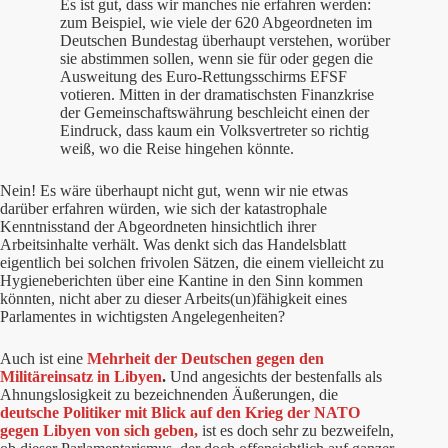
Es ist gut, dass wir manches nie erfahren werden:
zum Beispiel, wie viele der 620 Abgeordneten im
Deutschen Bundestag überhaupt verstehen, worüber
sie abstimmen sollen, wenn sie für oder gegen die
Ausweitung des Euro-Rettungsschirms EFSF
votieren. Mitten in der dramatischsten Finanzkrise
der Gemeinschaftswährung beschleicht einen der
Eindruck, dass kaum ein Volksvertreter so richtig
weiß, wo die Reise hingehen könnte.
Nein! Es wäre überhaupt nicht gut, wenn wir nie etwas
darüber erfahren würden, wie sich der katastrophale
Kenntnisstand der Abgeordneten hinsichtlich ihrer
Arbeitsinhalte verhält. Was denkt sich das Handelsblatt
eigentlich bei solchen frivolen Sätzen, die einem vielleicht zu
Hygieneberichten über eine Kantine in den Sinn kommen
könnten, nicht aber zu dieser Arbeits(un)fähigkeit eines
Parlamentes in wichtigsten Angelegenheiten?
Auch ist eine
Mehrheit der Deutschen gegen den
Militäreinsatz in Libyen
.
Und angesichts der bestenfalls als
Ahnungslosigkeit zu bezeichnenden Äußerungen, die
deutsche Politiker mit Blick auf den Krieg der NATO
gegen Libyen von sich geben,
ist es doch sehr zu bezweifeln,