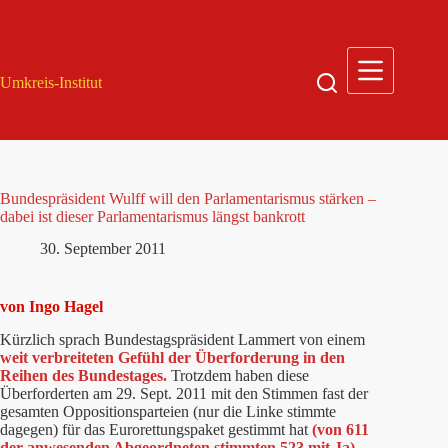
Zum
Inhalt
springen
Umkreis-Institut
Bundespräsident Wulff will den Parlamentarismus stärken –
dabei ist dieser Parlamentarismus längst bankrott
30. September 2011
von Ingo Hagel
Kürzlich sprach Bundestagspräsident Lammert von einem
weit verbreiteten Gefühl der Überforderung in den
Reihen des Bundestages.
Trotzdem haben diese
Überforderten am 29. Sept. 2011 mit den Stimmen fast der
gesamten Oppositionsparteien (nur die Linke stimmte
dagegen) für das Eurorettungspaket gestimmt hat
(von 611
der anwesenden Abgeordneten stimmten 523 mit Ja).