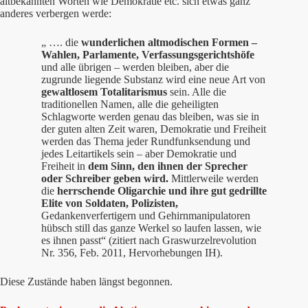
altbekannten Worten wie Demokratie etc. sich etwas ganz
anderes verbergen werde:
„ …. die
wunderlichen altmodischen Formen –
Wahlen, Parlamente, Verfassungsgerichtshöfe
und alle übrigen – werden bleiben, aber die
zugrunde liegende Substanz wird eine neue Art von
gewaltlosem Totalitarismus
sein. Alle die
traditionellen Namen, alle die geheiligten
Schlagworte werden genau das bleiben, was sie in
der guten alten Zeit waren, Demokratie und Freiheit
werden das Thema jeder Rundfunksendung und
jedes Leitartikels sein – aber Demokratie und
Freiheit in
dem Sinn, den ihnen der Sprecher
oder Schreiber geben wird.
Mittlerweile werden
die
herrschende
Oligarchie
und ihre
gut gedrillte
Elite von Soldaten, Polizisten,
Gedankenverfertigern und Gehirnmanipulatoren
hübsch still das ganze Werkel so laufen lassen, wie
es ihnen passt“ (zitiert nach Graswurzelrevolution
Nr. 356, Feb. 2011, Hervorhebungen IH).
Diese Zustände haben längst begonnen.