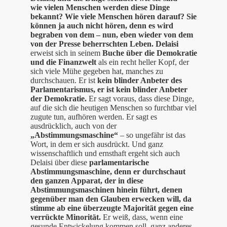
wie vielen Menschen werden diese Dinge
bekannt? Wie viele Menschen hören darauf? Sie
können ja auch nicht hören, denn es wird
begraben von dem – nun, eben wieder von dem
von der Presse beherrschten Leben.
Delaisi
erweist sich in seinem
Buche über die Demokratie
und die Finanzwelt
als ein recht heller Kopf, der
sich viele Mühe gegeben hat, manches zu
durchschauen. Er ist
kein blinder Anbeter des
Parlamentarismus, er ist kein blinder Anbeter
der Demokratie.
Er sagt voraus, dass diese Dinge,
auf die sich die heutigen Menschen so furchtbar viel
zugute tun, aufhören werden. Er sagt es
ausdrücklich, auch von der
„Abstimmungsmaschine“
– so ungefähr ist das
Wort, in dem er sich ausdrückt. Und ganz
wissenschaftlich und ernsthaft ergeht sich auch
Delaisi über diese
parlamentarische
Abstimmungsmaschine
, denn er durchschaut
den ganzen Apparat, der in diese
Abstimmungsmaschinen hinein führt, denen
gegenüber man den Glauben erwecken will, da
stimme ab eine überzeugte Majorität gegen eine
verrückte Minorität.
Er weiß, dass, wenn eine
gesunde Entwickelung kommen soll, ganz anderes