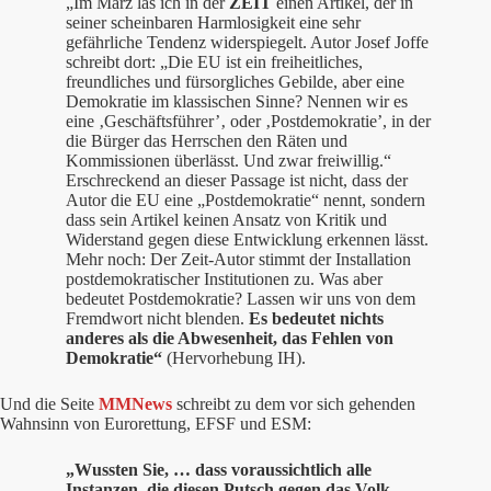
„Im März las ich in der
ZEIT
einen Artikel, der in
seiner scheinbaren Harmlosigkeit eine sehr
gefährliche Tendenz widerspiegelt. Autor Josef Joffe
schreibt dort: „Die EU ist ein freiheitliches,
freundliches und fürsorgliches Gebilde, aber eine
Demokratie im klassischen Sinne? Nennen wir es
eine ‚Geschäftsführer’‚ oder ‚Postdemokratie’, in der
die Bürger das Herrschen den Räten und
Kommissionen überlässt. Und zwar freiwillig.“
Erschreckend an dieser Passage ist nicht, dass der
Autor die EU eine „Postdemokratie“ nennt, sondern
dass sein Artikel keinen Ansatz von Kritik und
Widerstand gegen diese Entwicklung erkennen lässt.
Mehr noch: Der Zeit-Autor stimmt der Installation
postdemokratischer Institutionen zu. Was aber
bedeutet Postdemokratie? Lassen wir uns von dem
Fremdwort nicht blenden.
Es bedeutet nichts
anderes als die Abwesenheit, das Fehlen von
Demokratie“
(Hervorhebung IH).
Und die Seite
MMNews
schreibt zu dem vor sich gehenden
Wahnsinn von Eurorettung, EFSF und ESM:
„Wussten Sie, … dass voraussichtlich alle
Instanzen, die diesen Putsch gegen das Volk