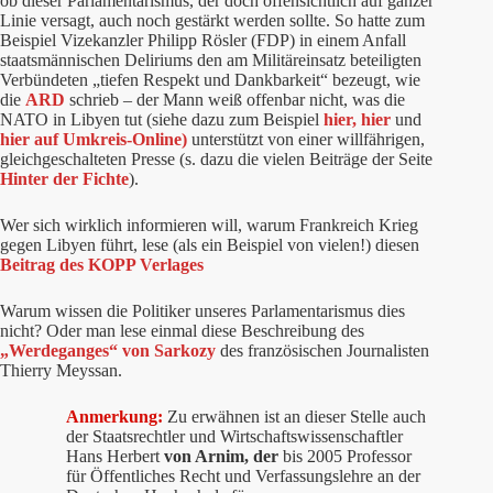
ob dieser Parlamentarismus, der doch offensichtlich auf ganzer
Linie versagt, auch noch gestärkt werden sollte. So hatte zum
Beispiel Vizekanzler Philipp Rösler (FDP) in einem Anfall
staatsmännischen Deliriums den am Militäreinsatz beteiligten
Verbündeten „tiefen Respekt und Dankbarkeit“ bezeugt, wie
die
ARD
schrieb – der Mann weiß offenbar nicht, was die
NATO in Libyen tut (siehe dazu zum Beispiel
hier,
hier
und
hier auf Umkreis-Online)
unterstützt von einer willfährigen,
gleichgeschalteten Presse (s. dazu die vielen Beiträge der Seite
Hinter der Fichte
).
Wer sich wirklich informieren will, warum Frankreich Krieg
gegen Libyen führt, lese (als ein Beispiel von vielen!) diesen
Beitrag des KOPP Verlages
Warum wissen die Politiker unseres Parlamentarismus dies
nicht? Oder man lese einmal diese Beschreibung des
„Werdeganges“ von Sarkozy
des französischen Journalisten
Thierry Meyssan.
Anmerkung:
Zu erwähnen ist an dieser Stelle auch
der Staatsrechtler und Wirtschaftswissenschaftler
Hans Herbert
von Arnim, der
bis 2005 Professor
für Öffentliches Recht und Verfassungslehre an der