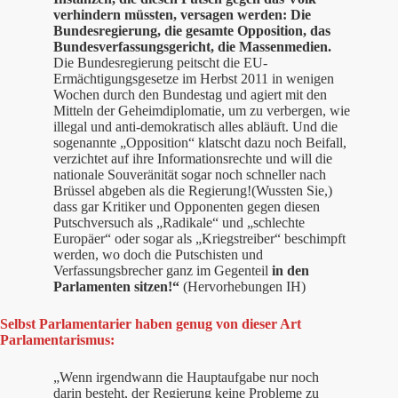
verhindern müssten, versagen werden: Die
Bundesregierung, die gesamte Opposition, das
Bundesverfassungsgericht, die Massenmedien.
Die Bundesregierung peitscht die EU-
Ermächtigungsgesetze im Herbst 2011 in wenigen
Wochen durch den Bundestag und agiert mit den
Mitteln der Geheimdiplomatie, um zu verbergen, wie
illegal und anti-demokratisch alles abläuft. Und die
sogenannte „Opposition“ klatscht dazu noch Beifall,
verzichtet auf ihre Informationsrechte und will die
nationale Souveränität sogar noch schneller nach
Brüssel abgeben als die Regierung!(Wussten Sie,)
dass gar Kritiker und Opponenten gegen diesen
Putschversuch als „Radikale“ und „schlechte
Europäer“ oder sogar als „Kriegstreiber“ beschimpft
werden, wo doch die Putschisten und
Verfassungsbrecher ganz im Gegenteil
in den
Parlamenten sitzen!“
(Hervorhebungen IH)
Selbst Parlamentarier haben genug von dieser Art
Parlamentarismus:
„Wenn irgendwann die Hauptaufgabe nur noch
darin besteht, der Regierung keine Probleme zu