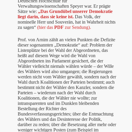
Deutschen Hochschule für
Verwaltungswissenschaften Speyer war. Er prägte
Sätze wie:
„Das Grundübel unserer Demokratie
liegt darin, dass sie keine ist.
Das Volk, der
nominelle Herr und Souverän, hat in Wahrheit nichts
zu sagen“
(hier das
PDF
zur Sendung).
Prof. von Arnim zählt an vielen Punkten die Defizite
dieser sogenannten „Demokratie“ auf: Problem der
Listenplätze bei der Wahl der Abgeordneten, das
heißt auf diesem Wege wird die Wahl von
Abgeordneten ins Parlament gesichert, die der
Wähler vielleicht niemals wählen würde – der Wille
des Wählers wird also umgangen; die Regierungen
werden nicht vom Wähler gewählt, sondern nach der
Wahl durch Koalitionen der Parteien bestimmt; auch
bestimmt nicht der Wähler den Kanzler, sondern die
Parteien – wiederum nach der Wahl durch
Koalitionen, die der Wähler nie wollte; zur
intransparenten und im Dunklen bleibenden
Bestellung der Richter des
Bundesverfassungsgerichtes; über die Entmachtung
des Wählers und das Desinteresse der Politik,
darüber zu reden; über die Besetzung aller mehr oder
weniger wichtigen Posten (zum Beispiel im