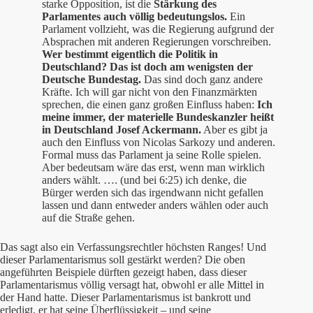
starke Opposition, ist die
Stärkung des
Parlamentes auch völlig bedeutungslos.
Ein
Parlament vollzieht, was die Regierung aufgrund der
Absprachen mit anderen Regierungen vorschreiben.
Wer bestimmt eigentlich die Politik in
Deutschland? Das ist doch am wenigsten der
Deutsche Bundestag.
Das sind doch ganz andere
Kräfte. Ich will gar nicht von den Finanzmärkten
sprechen, die einen ganz großen Einfluss haben:
Ich
meine immer, der materielle Bundeskanzler heißt
in Deutschland Josef Ackermann.
Aber es gibt ja
auch den Einfluss von Nicolas Sarkozy und anderen.
Formal muss das Parlament ja seine Rolle spielen.
Aber bedeutsam wäre das erst, wenn man wirklich
anders wählt. …. (und bei 6:25) ich denke, die
Bürger werden sich das irgendwann nicht gefallen
lassen und dann entweder anders wählen oder auch
auf die Straße gehen.
Das sagt also ein Verfassungsrechtler höchsten Ranges! Und
dieser Parlamentarismus soll gestärkt werden? Die oben
angeführten Beispiele dürften gezeigt haben, dass dieser
Parlamentarismus völlig versagt hat, obwohl er alle Mittel in
der Hand hatte. Dieser Parlamentarismus ist bankrott und
erledigt, er hat seine Überflüssigkeit – und seine