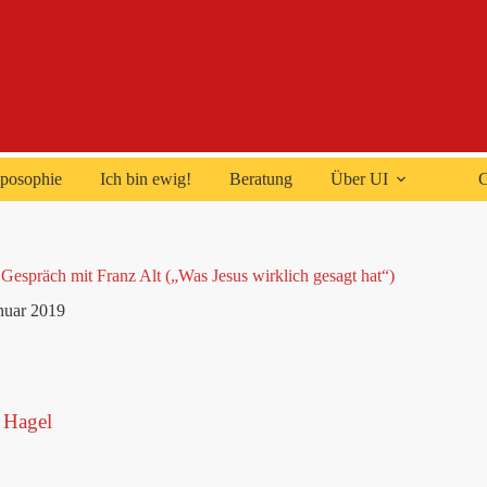
posophie
Ich bin ewig!
Beratung
Über UI
C
espräch mit Franz Alt („Was Jesus wirklich gesagt hat“)
anuar 2019
 Hagel