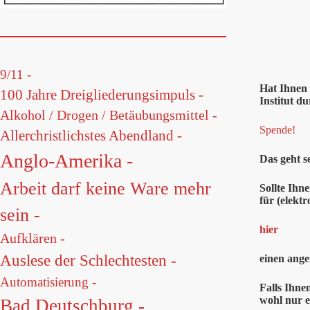
9/11 -
Hat Ihnen
100 Jahre Dreigliederungsimpuls -
Institut du
Alkohol / Drogen / Betäubungsmittel -
Spende!
Allerchristlichstes Abendland -
Anglo-Amerika -
Das geht s
Arbeit darf keine Ware mehr
Sollte Ihn
für (elekt
sein -
hier
Aufklären -
Auslese der Schlechtesten -
einen ange
Automatisierung -
Falls Ihne
wohl nur e
Bad Deutschburg -