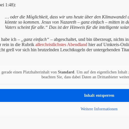
bei 1:48):
… oder die Möglichkeit, dass wir uns heute über den Klimawandel 
könnte so kommen. Jesus von Nazareth – ganz einfach – mitten in d
Vaters scheint für alle.“ Das ist der Hinweis für die intelligente sol
 habe ich
– „ganz einfach“ –
abgeschaltet, und bin überzeugt, nichts i
 rein in die Rubrik
allerchristlichstes Abendland
hier auf Umkreis-Onlin
acht grell vor sich hin brutzelnden Leuchtkugeln der untergehenden Tit
 gerade einen Platzhalterinhalt von
Standard
. Um auf den eigentlichen Inhalt 
beachten Sie, dass dabei Daten an Drittanbieter weit
Inhalt entsperren
Weitere Informationen