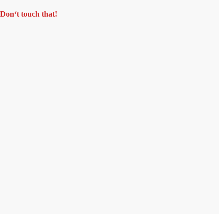
Don‘t touch that!