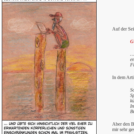
Auf der Sei
G
…
e
Fi
In dem Arti
S
S
k
In
Bü
Aber den Bü
mir sehr ge