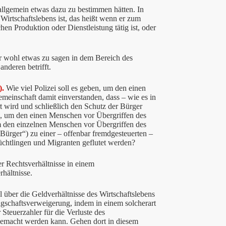
allgemein etwas dazu zu bestimmen hätten. In
irtschaftslebens ist, das heißt wenn er zum
hen Produktion oder Dienstleistung tätig ist, oder
r wohl etwas zu sagen in dem Bereich des
nderen betrifft.
).
Wie viel Polizei soll es geben, um den einen
einschaft damit einverstanden, dass – wie es in
rt wird und schließlich den Schutz der Bürger
in, um den einen Menschen vor Übergriffen des
um den einzelnen Menschen vor Übergriffen des
 Bürger“) zu einer – offenbar fremdgesteuerten –
lüchtlingen und Migranten geflutet werden?
r Rechtsverhältnisse in einem
hältnisse.
l über die Geldverhältnisse des Wirtschaftslebens
lgschaftsverweigerung, indem in einem solcherart
 Steuerzahler für die Verluste des
 gemacht werden kann. Gehen dort in diesem