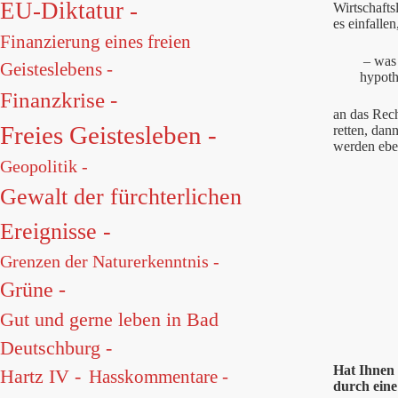
EU-Diktatur -
Wirtschafts
es einfallen
Finanzierung eines freien
– was 
Geisteslebens -
hypoth
Finanzkrise -
an das Rech
Freies Geistesleben -
retten, dan
werden ebe
Geopolitik -
Gewalt der fürchterlichen
Ereignisse -
Grenzen der Naturerkenntnis -
Grüne -
Gut und gerne leben in Bad
Deutschburg -
Hat Ihnen 
Hartz IV -
Hasskommentare -
durch eine