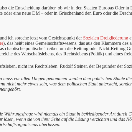
 also die Entscheidung darüber, ob wir in den Staaten Europas Oder in
lte oder eine neue DM – oder in Griechenland den Euro oder die Drachm
 und ich spreche jetzt vom Gesichtspunkt der
Sozialen Dreigliederung
a
er
), das heißt eines Gemeinschaftswesens, das aus den Klammern des al
as chaotische politische Treiben um die Rettung oder Nicht-Rettung Gri
reiche des Wirtschaftslebens, des Rechtslebens (Politik) und eines frei
aftsleben, nicht ins Rechtsleben. Rudolf Steiner, der Begründer der Soz
a muss vor allen Dingen genommen werden dem politischen Staate di
nn nicht mehr etwas sein, was dem politischen Staat untersteht, sonde
neingehört.
ie Währungsfrage wird niemals ein Staat in befriedigender Art durch G
ur lösen, wenn sie von ihrer Seite auf die Lösung verzichten und das 
irtschaftsorganismus überlassen.