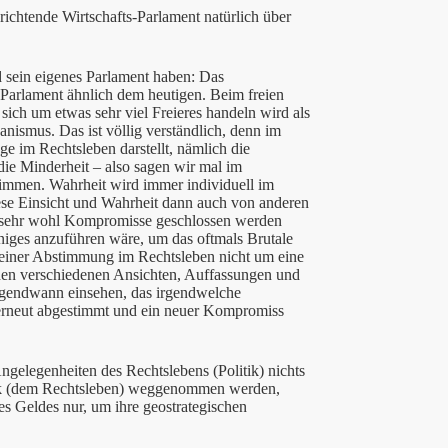
richtende Wirtschafts-Parlament natürlich über
d sein eigenes Parlament haben: Das
n Parlament ähnlich dem heutigen. Beim freien
sich um etwas sehr viel Freieres handeln wird als
nismus. Das ist völlig verständlich, denn im
ge im Rechtsleben darstellt, nämlich die
ie Minderheit – also sagen wir mal im
timmen. Wahrheit wird immer individuell im
se Einsicht und Wahrheit dann auch von anderen
 sehr wohl Kompromisse geschlossen werden
niges anzuführen wäre, um das oftmals Brutale
i einer Abstimmung im Rechtsleben nicht um eine
en verschiedenen Ansichten, Auffassungen und
rgendwann einsehen, das irgendwelche
erneut abgestimmt und ein neuer Kompromiss
gelegenheiten des Rechtslebens (Politik) nichts
litik (dem Rechtsleben) weggenommen werden,
s Geldes nur, um ihre geostrategischen