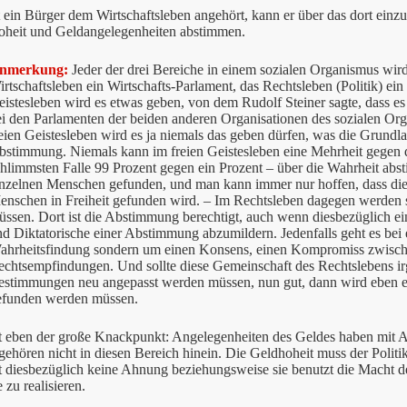
ein Bürger dem Wirtschaftsleben angehört, kann er über das dort einzu
oheit und Geldangelegenheiten abstimmen.
nmerkung:
Jeder der drei Bereiche in einem sozialen Organismus wir
rtschaftsleben ein Wirtschafts-Parlament, das Rechtsleben (Politik) ei
istesleben wird es etwas geben, von dem Rudolf Steiner sagte, dass es 
i den Parlamenten der beiden anderen Organisationen des sozialen Orga
eien Geistesleben wird es ja niemals das geben dürfen, was die Grundla
bstimmung. Niemals kann im freien Geistesleben eine Mehrheit gegen d
chlimmsten Falle 99 Prozent gegen ein Prozent – über die Wahrheit abs
inzelnen Menschen gefunden, und man kann immer nur hoffen, dass die
enschen in Freiheit gefunden wird. – Im Rechtsleben dagegen werden
üssen. Dort ist die Abstimmung berechtigt, auch wenn diesbezüglich ei
nd Diktatorische einer Abstimmung abzumildern. Jedenfalls geht es be
ahrheitsfindung sondern um einen Konsens, einen Kompromiss zwisch
echtsempfindungen. Und sollte diese Gemeinschaft des Rechtslebens i
estimmungen neu angepasst werden müssen, nun gut, dann wird eben 
efunden werden müssen.
t eben der große Knackpunkt: Angelegenheiten des Geldes haben mit An
 gehören nicht in diesen Bereich hinein. Die Geldhoheit muss der Po
t diesbezüglich keine Ahnung beziehungsweise sie benutzt die Macht de
 zu realisieren.