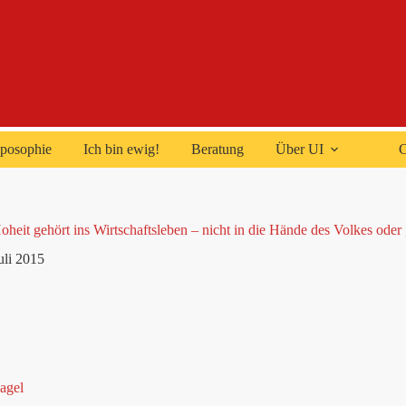
posophie
Ich bin ewig!
Beratung
Über UI
C
heit gehört ins Wirtschaftsleben – nicht in die Hände des Volkes oder
uli 2015
agel