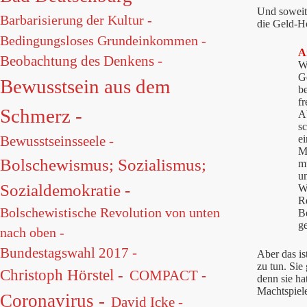
Und soweit 
Barbarisierung der Kultur -
die Geld-H
Bedingungsloses Grundeinkommen -
A
Beobachtung des Denkens -
Wi
Ge
Bewusstsein aus dem
be
fr
Schmerz -
A
s
e
Bewusstseinsseele -
M
Bolschewismus; Sozialismus;
m
u
Sozialdemokratie -
W
R
Bolschewistische Revolution von unten
B
g
nach oben -
Bundestagswahl 2017 -
Aber das is
zu tun. Sie
Christoph Hörstel -
COMPACT -
denn sie ha
Machtspiele
Coronavirus -
David Icke -