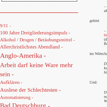
–
a
gehört
9/11 -
–
100 Jahre Dreigliederungsimpuls -
hi
Alkohol / Drogen / Betäubungsmittel -
(d
Be
Allerchristlichstes Abendland -
ins Wirtsch
Anglo-Amerika -
D
Arbeit darf keine Ware mehr
ka
hi
sein -
Aufklären -
Und:
Auslese der Schlechtesten -
D
n
Automatisierung -
W
Bad Deutschburg -