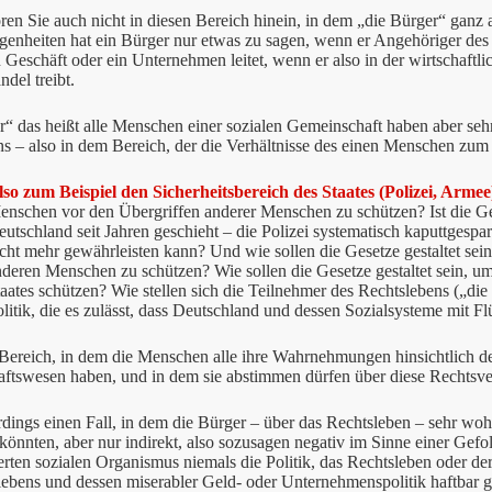
en Sie auch nicht in diesen Bereich hinein, in dem „die Bürger“ ganz 
enheiten hat ein Bürger nur etwas zu sagen, wenn er Angehöriger des W
n Geschäft oder ein Unternehmen leitet, wenn er also in der wirtschaftlic
del treibt.
“ das heißt alle Menschen einer sozialen Gemeinschaft haben aber seh
s – also in dem Bereich, der die Verhältnisse des einen Menschen zum a
lso zum Beispiel den Sicherheitsbereich des Staates (Polizei, Armee
enschen vor den Übergriffen anderer Menschen zu schützen? Ist die Gem
utschland seit Jahren geschieht – die Polizei systematisch kaputtgespa
icht mehr gewährleisten kann? Und wie sollen die Gesetze gestaltet se
nderen Menschen zu schützen? Wie sollen die Gesetze gestaltet sein, 
aates schützen? Wie stellen sich die Teilnehmer des Rechtslebens („die
litik, die es zulässt, dass Deutschland und dessen Sozialsysteme mit F
 Bereich, in dem die Menschen alle ihre Wahrnehmungen hinsichtlich de
ftswesen haben, und in dem sie abstimmen dürfen über diese Rechtsver
erdings einen Fall, in dem die Bürger – über das Rechtsleben – sehr woh
önnten, aber nur indirekt, also sozusagen negativ im Sinne einer Gefo
erten sozialen Organismus niemals die Politik, das Rechtsleben oder der
lebens und dessen miserabler Geld- oder Unternehmenspolitik haftbar