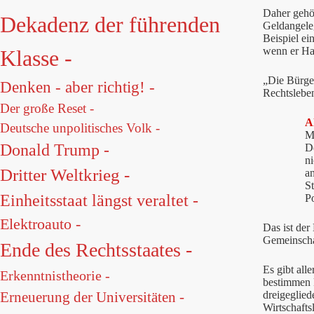
Daher gehör
Dekadenz der führenden
Geldangeleg
Beispiel ei
wenn er Han
Klasse -
„Die Bürger
Denken - aber richtig! -
Rechtsleben
Der große Reset -
A
Deutsche unpolitisches Volk -
M
Donald Trump -
De
n
Dritter Weltkrieg -
a
St
Einheitsstaat längst veraltet -
Po
Elektroauto -
Das ist der
Gemeinscha
Ende des Rechtsstaates -
Es gibt all
Erkenntnistheorie -
bestimmen k
dreigeglied
Erneuerung der Universitäten -
Wirtschafts