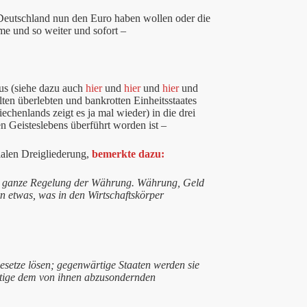
 Deutschland nun den Euro haben wollen oder die
e und so weiter und sofort –
us (siehe dazu auch
hier
und
hier
und
hier
und
ten überlebten und bankrotten Einheitsstaates
echenlands zeigt es ja mal wieder) in die drei
en Geisteslebens überführt worden ist –
ialen Dreigliederung,
bemerkte dazu:
e ganze Regelung der Währung. Währung, Geld
rn etwas, was in den Wirtschaftskörper
esetze lösen; gegenwärtige Staaten werden sie
Nötige dem von ihnen abzusondernden