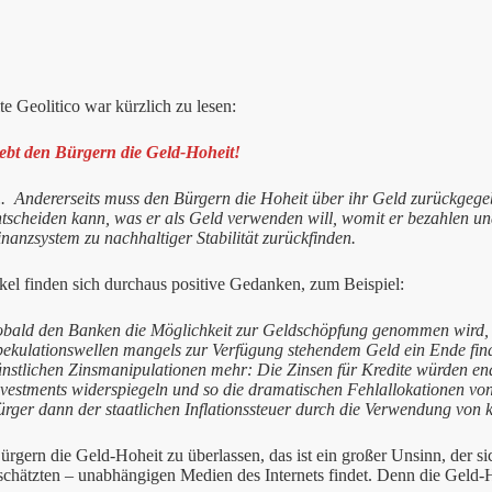
te Geolitico war kürzlich zu lesen:
ebt den Bürgern die Geld-Hoheit!
. Andererseits muss den Bürgern die Hoheit über ihr Geld zurückgege
ntscheiden kann, was er als Geld verwenden will, womit er bezahlen u
nanzsystem zu nachhaltiger Stabilität zurückfinden.
kel finden sich durchaus positive Gedanken, zum Beispiel:
obald den Banken die Möglichkeit zur Geldschöpfung genommen wird, 
pekulationswellen mangels zur Verfügung stehendem Geld ein Ende fin
ünstlichen Zinsmanipulationen mehr: Die Zinsen für Kredite würden end
vestments widerspiegeln und so die dramatischen Fehlallokationen von 
rger dann der staatlichen Inflationssteuer durch die Verwendung von k
rgern die Geld-Hoheit zu überlassen, das ist ein großer Unsinn, der s
schätzten – unabhängigen Medien des Internets findet. Denn die Geld-