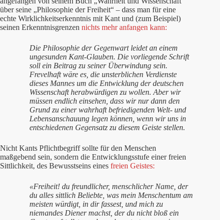
angefangen von seinem Buch „Wahrheit und Wissenschaft“
über seine „Philosophie der Freiheit“ – dass man für eine
echte Wirklichkeitserkenntnis mit Kant und (zum Beispiel)
seinen Erkenntnisgrenzen
nichts mehr anfangen kann:
Die Philosophie der Gegenwart leidet an einem
ungesunden Kant-Glauben. Die vorliegende Schrift
soll ein Beitrag zu seiner Überwindung sein.
Frevelhaft wäre es, die unsterblichen Verdienste
dieses Mannes um die Entwicklung der deutschen
Wissenschaft herabwürdigen zu wollen. Aber wir
müssen endlich einsehen, dass wir nur dann den
Grund zu einer wahrhaft befriedigenden Welt- und
Lebensanschauung legen können, wenn wir uns in
entschiedenen Gegensatz zu diesem Geiste stellen.
Nicht Kants Pflichtbegriff sollte für den Menschen
maßgebend sein, sondern die Entwicklungsstufe einer freien
Sittlichkeit, des Bewusstseins eines
freien Geistes:
«Freiheit! du freundlicher, menschlicher Name, der
du alles sittlich Beliebte, was mein Menschentum am
meisten würdigt, in dir fassest, und mich zu
niemandes Diener machst, der du nicht bloß ein