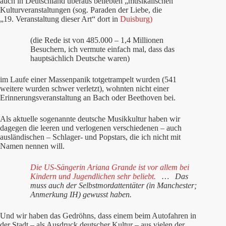
auch in Deutschland überaus beliebten „musikalischen“
Kulturveranstaltungen (sog. Paraden der Liebe, die
„19. Veranstaltung dieser Art“ dort in
Duisburg)
(die Rede ist von 485.000 – 1,4 Millionen
Besuchern, ich vermute einfach mal, dass das
hauptsächlich Deutsche waren)
im Laufe einer Massenpanik totgetrampelt wurden (541
weitere wurden schwer verletzt), wohnten nicht einer
Erinnerungsveranstaltung an Bach oder Beethoven bei.
Als aktuelle sogenannte deutsche Musikkultur haben wir
dagegen die leeren und verlogenen verschiedenen – auch
ausländischen – Schlager- und Popstars, die ich nicht mit
Namen nennen will.
Die US-Sängerin Ariana Grande ist vor allem bei
Kindern und Jugendlichen sehr beliebt.
… Das
muss auch der Selbstmordattentäter (in Manchester;
Anmerkung IH) gewusst haben.
Und wir haben das Gedröhns, dass einem beim Autofahren in
der Stadt – als Ausdruck deutscher Kultur – aus vielen der