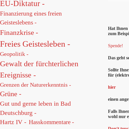
EU-Diktatur -
Finanzierung eines freien
Geisteslebens -
Hat Ihnen
Finanzkrise -
zum Beispi
Freies Geistesleben -
Spende!
Geopolitik -
Das geht s
Gewalt der fürchterlichen
Sollte Ihn
Ereignisse -
für (elektr
Grenzen der Naturerkenntnis -
hier
Grüne -
einen ange
Gut und gerne leben in Bad
Falls Ihne
Deutschburg -
wohl nur e
Hartz IV -
Hasskommentare -
Don‘t touc