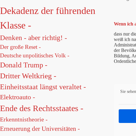
Dekadenz der führenden
Klasse -
Wenn ich al
dass nur di
Denken - aber richtig! -
weiß ich na
Administrat
Der große Reset -
der Bevölke
Deutsche unpolitisches Volk -
Bildung, Au
Ordentliche
Donald Trump -
Dritter Weltkrieg -
Einheitsstaat längst veraltet -
Sie sehen
Elektroauto -
Ende des Rechtsstaates -
Erkenntnistheorie -
Erneuerung der Universitäten -