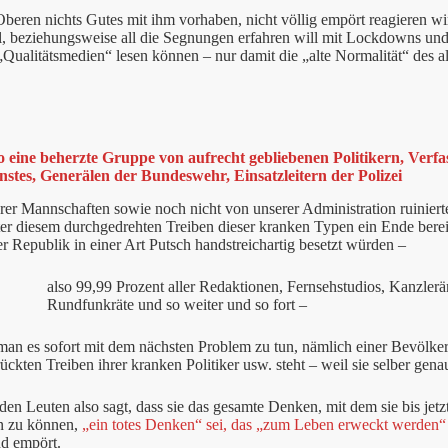
Oberen nichts Gutes mit ihm vorhaben, nicht völlig empört reagieren w
, beziehungsweise all die Segnungen erfahren will mit Lockdowns und
„Qualitätsmedien“ lesen können – nur damit die „alte Normalität“ des
 eine beherzte Gruppe von aufrecht gebliebenen Politikern, Verfa
stes, Generälen der Bundeswehr, Einsatzleitern der Polizei
hrer Mannschaften sowie noch nicht von unserer Administration ruinie
er diesem durchgedrehten Treiben dieser kranken Typen ein Ende berei
ser Republik in einer Art Putsch handstreichartig besetzt würden –
also 99,99 Prozent aller Redaktionen, Fernsehstudios, Kanzlerämt
Rundfunkräte und so weiter und so fort –
man es sofort mit dem nächsten Problem zu tun, nämlich einer Bevölker
ückten Treiben ihrer kranken Politiker usw. steht – weil sie selber ge
n Leuten also sagt, dass sie das gesamte Denken, mit dem sie bis jetzt
n zu können,
„ein totes Denken“ sei, das „zum Leben erweckt werden“
nd empört.