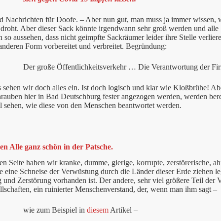
d Nachrichten für Doofe. – Aber nun gut, man muss ja immer wissen, 
droht. Aber dieser Sack könnte irgendwann sehr groß werden und alle 
 so aussehen, dass nicht geimpfte Sackräumer leider ihre Stelle verlie
anderen Form vorbereitet und verbreitet. Begründung:
Der große Öffentlichkeitsverkehr … Die Verantwortung der 
s sehen wir doch alles ein. Ist doch logisch und klar wie Kloßbrühe! Ab
auben hier in Bad Deutschburg fester angezogen werden, werden bereit
al sehen, wie diese von den Menschen beantwortet werden.
zen Alle ganz schön in der Patsche.
en Seite haben wir kranke, dumme, gierige, korrupte, zerstörerische, a
die eine Schneise der Verwüstung durch die Länder dieser Erde ziehen leg
und Zerstörung vorhanden ist. Der andere, sehr viel größere Teil der V
llschaften, ein ruinierter Menschenverstand, der, wenn man ihm sagt –
wie zum Beispiel in
diesem
Artikel –