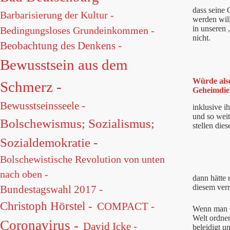
dass seine 
Barbarisierung der Kultur -
werden will
in unseren 
Bedingungsloses Grundeinkommen -
nicht.
Beobachtung des Denkens -
Bewusstsein aus dem
Würde also
Schmerz -
Geheimdien
Bewusstseinsseele -
inklusive i
und so weit
Bolschewismus; Sozialismus;
stellen die
Sozialdemokratie -
Bolschewistische Revolution von unten
nach oben -
dann hätte 
diesem verr
Bundestagswahl 2017 -
Christoph Hörstel -
COMPACT -
Wenn man de
Welt ordne
Coronavirus -
David Icke -
beleidigt u