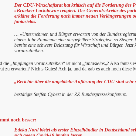
Der CDU-Wirtschaftsrat hat kritisch auf die Forderung des 
»Brücken-Lockdown« reagiert. Der Generalsekretär des part
erklärte die Forderung nach immer neuen Verlängerungen o
fantasielos.
… »Unternehmen und Bürger erwarten von der Bundesregierun
einem Jahr Pandemie eine ausgefeiltere Strategie«, so Steiger
bereits eine schwere Belastung für Wirtschaft und Bürger. Jetz
voranzutreiben.
d die „
Impfungen voranzutreiben
“ ist nicht „
fantasielos
„? Also fantasi
rat zu erwarten? Nichts Gutes! Ach ja, und da gab es auch noch diese 
„Berichte über die angebliche Auflösung der CDU sind sehr 
bestätigte Steffen Cybert in der ZZ-Bundespressekonferenz.
ommt noch besser:
Edeka Nord bietet als erster Einzelhändler in Deutschland se
sich gegen Covid-19 impfen lassen.