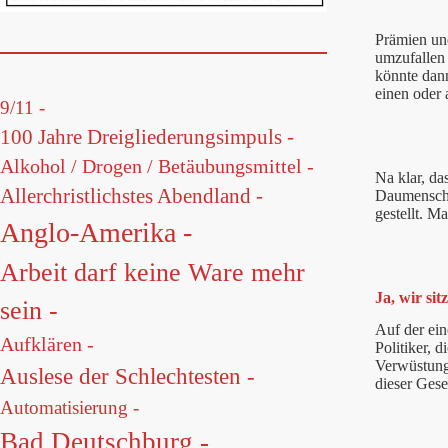
Prämien un
umzufallen 
könnte dann
einen oder 
9/11 -
100 Jahre Dreigliederungsimpuls -
Alkohol / Drogen / Betäubungsmittel -
Na klar, da
Allerchristlichstes Abendland -
Daumenschr
gestellt. M
Anglo-Amerika -
Arbeit darf keine Ware mehr
Ja, wir sit
sein -
Auf der ein
Aufklären -
Politiker, 
Verwüstung 
Auslese der Schlechtesten -
dieser Gese
Automatisierung -
Bad Deutschburg -