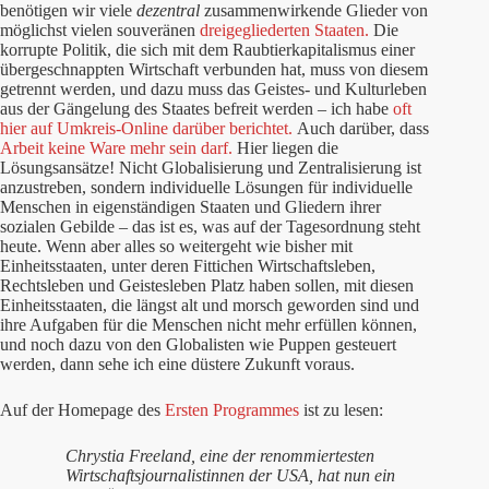
benötigen wir viele
dezentral
zusammenwirkende Glieder von
möglichst vielen souveränen
dreigegliederten Staaten.
Die
korrupte Politik, die sich mit dem Raubtierkapitalismus einer
übergeschnappten Wirtschaft verbunden hat, muss von diesem
getrennt werden, und dazu muss das Geistes- und Kulturleben
aus der Gängelung des Staates befreit werden – ich habe
oft
hier auf Umkreis-Online darüber berichtet.
Auch darüber, dass
Arbeit keine Ware mehr sein darf.
Hier liegen die
Lösungsansätze! Nicht Globalisierung und Zentralisierung ist
anzustreben, sondern individuelle Lösungen für individuelle
Menschen in eigenständigen Staaten und Gliedern ihrer
sozialen Gebilde – das ist es, was auf der Tagesordnung steht
heute. Wenn aber alles so weitergeht wie bisher mit
Einheitsstaaten, unter deren Fittichen Wirtschaftsleben,
Rechtsleben und Geistesleben Platz haben sollen, mit diesen
Einheitsstaaten, die längst alt und morsch geworden sind und
ihre Aufgaben für die Menschen nicht mehr erfüllen können,
und noch dazu von den Globalisten wie Puppen gesteuert
werden, dann sehe ich eine düstere Zukunft voraus.
Auf der Homepage des
Ersten Programmes
ist zu lesen:
Chrystia Freeland, eine der renommiertesten
Wirtschaftsjournalistinnen der USA, hat nun ein