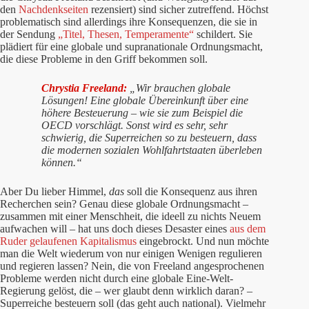
den
Nachdenkseiten
rezensiert) sind sicher zutreffend. Höchst
problematisch sind allerdings ihre Konsequenzen, die sie in
der Sendung
„Titel, Thesen, Temperamente“
schildert. Sie
plädiert für eine globale und supranationale Ordnungsmacht,
die diese Probleme in den Griff bekommen soll.
Chrystia Freeland:
„Wir brauchen globale
Lösungen! Eine globale Übereinkunft über eine
höhere Besteuerung – wie sie zum Beispiel die
OECD vorschlägt. Sonst wird es sehr, sehr
schwierig, die Superreichen so zu besteuern, dass
die modernen sozialen Wohlfahrtstaaten überleben
können.“
Aber Du lieber Himmel,
das
soll die Konsequenz aus ihren
Recherchen sein? Genau diese globale Ordnungsmacht –
zusammen mit einer Menschheit, die ideell zu nichts Neuem
aufwachen will – hat uns doch dieses Desaster eines
aus dem
Ruder gelaufenen Kapitalismus
eingebrockt. Und nun möchte
man die Welt wiederum von nur einigen Wenigen regulieren
und regieren lassen? Nein, die von Freeland angesprochenen
Probleme werden nicht durch eine globale Eine-Welt-
Regierung gelöst, die – wer glaubt denn wirklich daran? –
Superreiche besteuern soll (das geht auch national). Vielmehr