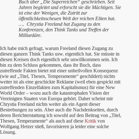
Buch über „Die Superreichen“ geschrieben. Seit
Jahren begleitet und erforscht sie die Mächtigen. Sie
ist eine der Wenigen, die Zutritt zur
öffentlichkeitsscheuen Welt der reichen Eliten hat.
…. Chrystia Freeland hat Zugang zu den
Konferenzen, den Think Tanks und Treffen der
Milliardäre.
Ich habe mich gefragt, warum Freeland diesen Zugang zu
diesen ganzen Think Tanks usw. eigentlich hat. Sie müsste in
diesen Kreisen doch eigentlich sehr unwillkommen sein. Ich
bin zu dem Schluss gekommen, dass ihr Buch, dass
zutreffende Fakten bietet mit einer unheilvollen Konsequenz
(wie auf „Titel, Thesen, Temperamente“ geschildert) nichts
weiter ist als eine geschickte Reklame (weil eben gespickt mit
zutreffenden Einzelfakten zum Kapitalismus) für eine New
World Order – wozu auch die katastrophalen Vision der
Vereinigten Staaten von Europa gehört. Daher scheint mir
Chrystia Freeland nichts weiter als ein Agent dieser
Bestrebungen zu sein. Aber auch die Nachdenkseiten, durch
deren Berichterstattung ich sowohl auf den Beitrag von „Titel,
Thesen, Temperamente“ als auch auf diese
Kritik
von
Wolfgang Hetzer stieß, favorisieren ja leider eine solche
Lösung.