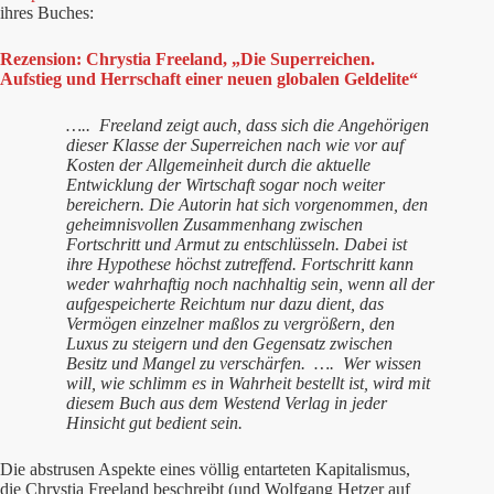
ihres Buches:
Rezension: Chrystia Freeland, „Die Superreichen.
Aufstieg und Herrschaft einer neuen globalen Geldelite“
….. Freeland zeigt auch, dass sich die Angehörigen
dieser Klasse der Superreichen nach wie vor auf
Kosten der Allgemeinheit durch die aktuelle
Entwicklung der Wirtschaft sogar noch weiter
bereichern. Die Autorin hat sich vorgenommen, den
geheimnisvollen Zusammenhang zwischen
Fortschritt und Armut zu entschlüsseln. Dabei ist
ihre Hypothese höchst zutreffend. Fortschritt kann
weder wahrhaftig noch nachhaltig sein, wenn all der
aufgespeicherte Reichtum nur dazu dient, das
Vermögen einzelner maßlos zu vergrößern, den
Luxus zu steigern und den Gegensatz zwischen
Besitz und Mangel zu verschärfen. …. Wer wissen
will, wie schlimm es in Wahrheit bestellt ist, wird mit
diesem Buch aus dem Westend Verlag in jeder
Hinsicht gut bedient sein.
Die abstrusen Aspekte eines völlig entarteten Kapitalismus,
die Chrystia Freeland beschreibt (und Wolfgang Hetzer auf