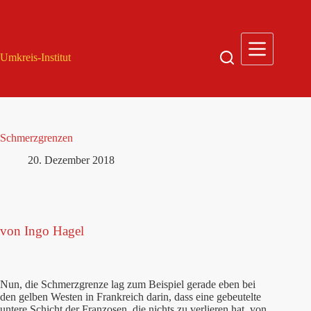
Zum
Inhalt
springen
Umkreis-Institut
Schmerzgrenzen
20. Dezember 2018
von Ingo Hagel
Nun, die Schmerzgrenze lag zum Beispiel gerade eben bei
den gelben Westen in Frankreich darin, dass eine gebeutelte
untere Schicht der Franzosen, die nichts zu verlieren hat, von