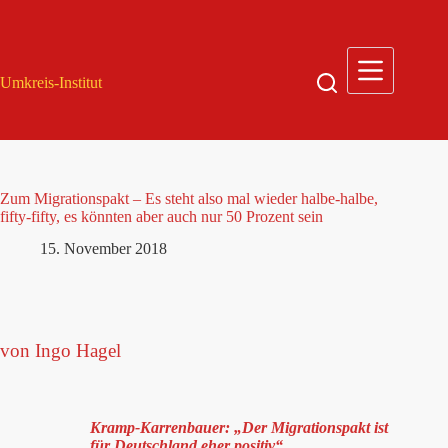
Zum
Inhalt
springen
Umkreis-Institut
Zum Migrationspakt – Es steht also mal wieder halbe-halbe,
fifty-fifty, es könnten aber auch nur 50 Prozent sein
15. November 2018
von Ingo Hagel
Kramp-Karrenbauer: „Der Migrationspakt ist
für Deutschland eher positiv“