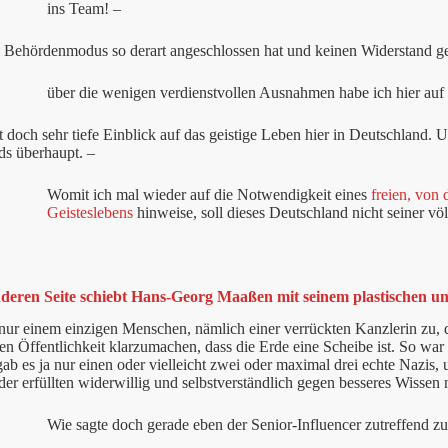
ins Team! –
 Behördenmodus so derart angeschlossen hat und keinen Widerstand gel
über die wenigen verdienstvollen Ausnahmen habe ich hier au
 doch sehr tiefe Einblick auf das geistige Leben hier in Deutschland.
ds überhaupt. –
Womit ich mal wieder auf die Notwendigkeit eines
freien, von
Geisteslebens
hinweise, soll dieses Deutschland nicht seiner v
deren Seite schiebt Hans-Georg Maaßen mit seinem plastischen un
 nur einem einzigen Menschen,
nämlich einer verrückten Kanzlerin zu, 
en Öffentlichkeit klarzumachen, dass die Erde eine Scheibe ist. So war
gab es ja nur einen oder vielleicht zwei oder maximal drei echte Nazi
der erfüllten widerwillig und selbstverständlich gegen besseres Wissen 
Wie sagte doch gerade eben der Senior-Influencer zutreffend 