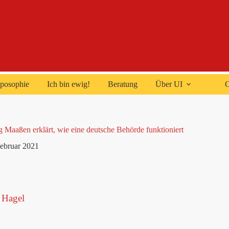
posophie
Ich bin ewig!
Beratung
Über UI
C
 Maaßen erklärt, wie eine deutsche Behörde funktioniert
Februar 2021
 Hagel