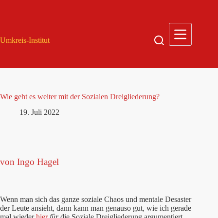
Zum
Inhalt
springen
Umkreis-Institut
Wie geht es weiter mit der Sozialen Dreigliederung?
19. Juli 2022
von Ingo Hagel
Wenn man sich das ganze soziale Chaos und mentale Desaster
der Leute ansieht, dann kann man genauso gut, wie ich gerade
mal wieder
hier
für
die Soziale Dreigliederung argumentiert