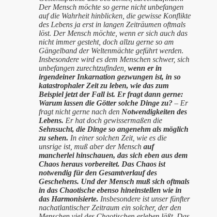
Der Mensch möchte so gerne nicht unbefangen
auf die Wahrheit hinblicken, die gewisse Konflikte
des Lebens ja erst in langen Zeiträumen oftmals
löst. Der Mensch möchte, wenn er sich auch das
nicht immer gesteht, doch allzu gerne so am
Gängelband der Weltenmächte geführt werden.
Insbesondere wird es dem Menschen schwer, sich
unbefangen zurechtzufinden,
wenn er in
irgendeiner Inkarnation gezwungen ist, in so
katastrophaler Zeit zu leben, wie das zum
Beispiel jetzt der Fall ist. Er fragt dann gerne:
Warum lassen die Götter solche Dinge zu?
– Er
fragt nicht gerne nach den
Notwendigkeiten des
Lebens.
Er hat doch gewissermaßen die
Sehnsucht, die Dinge so angenehm als möglich
zu sehen.
In einer solchen Zeit, wie es die
unsrige ist, muß aber der Mensch
auf
mancherlei hinschauen, das sich eben aus dem
Chaos heraus vorbereitet. Das Chaos ist
notwendig für den Gesamtverlauf des
Geschehens. Und der Mensch muß sich oftmals
in das Chaotische ebenso hineinstellen wie in
das Harmonisierte.
Insbesondere ist unser fünfter
nachatlantischer Zeitraum ein solcher, der den
Menschen viel des Chaotischen erleben läßt. Das