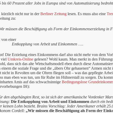
 bis 60 Prozent aller Jobs in Europa sind von Automatisierung bedroht
kürzlich nicht nur in der
Berliner Zeitung
lesen. Es muss also eine
Tre
Zeitung zu:
Wir müssen die Beschäftigung als Form der Einkommenserzielung in Fr
 von einer
Entkopplung von Arbeit und Einkommen
….
t! Die Erzielung eines Einkommens darf also nicht mehr von dem Vorh
 viel
Umkreis-Online
gelesen? Wohl kaum. Man merkt in den Führungs
ohl, dass sich das alte Wirtschaftsmodell eben durch diese Automatisie
 einem die soziale Frage und die „übers Ohr gehauenen“ Armen nicht
t nicht in Revolten um die Ohren fliegen soll – was das gepflegte Arbei
ss man eben was tun, um für Ruhe im Hühnerstall zu sorgen. Da komme
einharten Amis auf das schwachsinnige
Bedingungslose Grundeinkom
rvorhebungen IH):
r den abgehängten Rest, so ist sich der amerikanische Vordenker Marsha
ösung:
Die Entkopplung von Arbeit und Einkommen
durch ein bed
er keinen Lohn bezieht. Brains Vorschlag: Jeder Amerikaner erhält 25.
konom Cordell:
„Wir müssen die Beschäftigung als Form der Einko