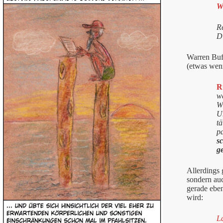
W
R
Di
Warren Buff
(etwas weni
R
we
Wi
Un
tä
p
sc
g
Allerdings 
sondern auc
gerade ebe
wird:
La