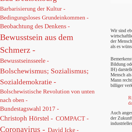
Barbarisierung der Kultur -
Bedingungsloses Grundeinkommen -
Beobachtung des Denkens -
Wir sind e
Bewusstsein aus dem
wirtschaftl
der Mensch
als es wün
Schmerz -
Bemerkenswe
Bewusstseinsseele -
Bildung od
IH) darstel
Bolschewismus; Sozialismus;
Mensch als 
Mann recht
Sozialdemokratie -
billiger ve
Bolschewistische Revolution von unten
Ri
nach oben -
d
Bundestagswahl 2017 -
Auch angesi
Christoph Hörstel -
COMPACT -
der Zukunft
industriell
Coronavirus -
David Icke -