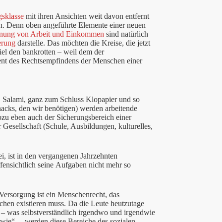
gsklasse
mit ihren Ansichten weit davon entfernt
en. Denn oben angeführte Elemente einer neuen
nung von Arbeit und Einkommen
sind natürlich
erung
darstelle. Das möchten die Kreise, die jetzt
piel den bankrotten – weil dem der
ent des Rechtsempfindens der Menschen einer
r, Salami, ganz zum Schluss Klopapier und so
nacks, den wir benötigen) werden arbeitende
ozu eben auch der Sicherungsbereich einer
r Gesellschaft (Schule, Ausbildungen, kulturelles,
ei, ist in den vergangenen Jahrzehnten
fensichtlich seine Aufgaben nicht mehr so
Versorgung ist ein Menschenrecht, das
en existieren muss. Da die Leute heutzutage
 – was selbstverständlich irgendwo und irgendwie
dwie“ – werden diese Bereiche des sozialen