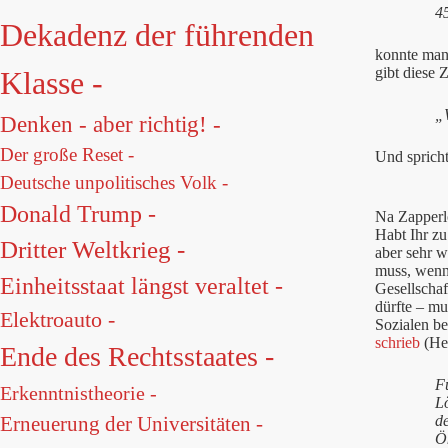
45
Dekadenz der führenden
konnte man 
gibt diese 
Klasse -
„
Denken - aber richtig! -
Der große Reset -
Und spricht
Deutsche unpolitisches Volk -
Donald Trump -
Na Zapperlo
Habt Ihr zu
Dritter Weltkrieg -
aber sehr w
muss, wenn
Einheitsstaat längst veraltet -
Gesellschaf
dürfte – mu
Elektroauto -
Sozialen b
schrieb
(He
Ende des Rechtsstaates -
Fü
Erkenntnistheorie -
L
d
Erneuerung der Universitäten -
Ö