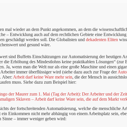
ben mal wieder an dem Punkt angekommen, an dem die wissenschaftli
iche – Entwicklung auch auf dem rechtlichen Gebiete eine Entwicklung 
en geschädigt werden soll. Die Globalisten und
dekadenten Eliten
wiss
schenswert und gesund wäre.
rt sind Buffetts Einschätzungen zur Automatisierung der heutigen Ar
er die Erhöhung des Mindestlohns keine praktikablen Lösungen“ (zur 
len. Ja, wenn man die Welt nur als eine große Maschine und einen gigant
Arbeiter immer überflüssiger wird (siehe dazu auch zur Frage der
Auto
. Aber:
Arbeit darf keine Ware mehr sein
, die der Mensch in aussichts
rkaufen muss. Siehe dazu zum Beispiel hier:
ngo der Maurer zum 1. Mai (Tag der Arbeit): Der Arbeiter und der Zeitar
amaligen Sklaven – Arbeit darf keine Ware sein, die auf dem Markt ve
chts der fortschreitenden Automatisierung, welche die menschliche Arbe
 ein Einkommen nicht mehr abhängig von einem Arbeitsplatz sein, eben
en Sinne – immer weniger geben wird: