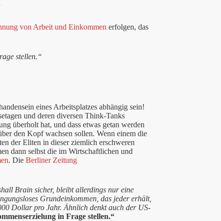
nnung von Arbeit und Einkommen
erfolgen, das
age stellen.“
andensein eines Arbeitsplatzes abhängig sein!
etagen und deren diversen Think-Tanks
rung überholt hat, und dass etwas getan werden
 über den Kopf wachsen sollen. Wenn einem die
ten der Eliten in dieser ziemlich erschweren
n dann selbst die im Wirtschaftlichen und
men
. Die
Berliner Zeitung
ll Brain sicher, bleibt allerdings nur eine
ingungsloses Grundeinkommen, das jeder erhält,
000 Dollar pro Jahr. Ähnlich denkt auch der US-
mmenserzielung in Frage stellen.“