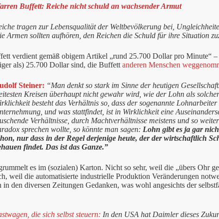
arren Buffett: Reiche nicht schuld an wachsender Armut
eiche tragen zur Lebensqualität der Weltbevölkerung bei, Ungleichheit
e Armen sollten aufhören, den Reichen die Schuld für ihre Situation z
ett verdient gemäß obigem Artikel „rund 25.700 Dollar pro Minute“ – e
ger als) 25.700 Dollar sind, die Buffett
anderen Menschen weggenomm
udolf Steiner:
“Man denkt so stark im Sinne der heutigen Gesellschaf
itesten Kreisen überhaupt nicht gewahr wird, wie der Lohn als solcher j
rklichkeit besteht das Verhältnis so, dass der sogenannte Lohnarbeite
ternehmung, und was stattfindet, ist in Wirklichkeit eine Auseinanderse
uschende Verhältnisse, durch Machtverhältnisse meistens und so weiter
aradox sprechen wollte, so könnte man sagen:
Lohn gibt es ja gar nich
hon, nur dass in der Regel derjenige heute, der der wirtschaftlich Sc
ehauen findet. Das ist das Ganze.”
grummelt es im (sozialen) Karton. Nicht so sehr, weil die „übers Ohr 
h, weil die automatisierte industrielle Produktion Veränderungen not
n in den diversen Zeitungen Gedanken, was wohl angesichts der selbs
stwagen, die sich selbst steuern:
In den USA hat Daimler dieses Zukunf