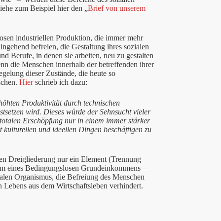
iehe zum Beispiel hier den „
Brief von unserem
sen industriellen Produktion, die immer mehr
gehend befreien, die Gestaltung ihres sozialen
d Berufe, in denen sie arbeiten, neu zu gestalten
nn die Menschen innerhalb der betreffenden ihrer
egelung dieser Zustände, die heute so
schen.
Hier
schrieb ich dazu:
öhten Produktivität durch technischen
estsetzen wird. Dieses würde der Sehnsucht vieler
 totalen Erschöpfung nur in einem immer stärker
 kulturellen und ideellen Dingen beschäftigen zu
en Dreigliederung nur ein Element (Trennung
orm eines Bedingungslosen Grundeinkommens –
ozialen Organismus, die Befreiung des Menschen
n Lebens aus dem Wirtschaftsleben verhindert.