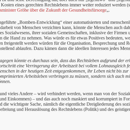
Kosten eines gerechten Rechtslebens immer weiter reduziert werden (s
sminister Gröhe über die Zukunft der Gesundheitsfürsorge
„.
ngeführte „Bomben-Entwicklung“ einer automatisierten und menschenlo
darbeit von Menschen verzichten kann, könnte die Menschen auch dahin
es Sozialwesens, ihrer sozialen Gemeinschaften, inklusive der Firmen un
in die Hand zu nehmen. Was würde es für etwas Positives bedeuten, we
en freigestellt werden würden für die Organisation, Besprechung und R
stellend ablaufen. Dazu kämen dann die ideellen Interessen jedes Men
agegen könnte es durchaus sein, dass das Rechtsleben aufgrund der erh
rtschritt eine Verringerung der Arbeitszeit bei vollem Lohnausgleich f
enschen in der heutigen Zeit entgegenkommen, ihr Leben nicht bis zur
mprimierten Arbeitsleben verbringen zu müssen, sondern sich auch mit
önnen.
 und vieles Andere – wird verhindert werden, wenn man von der Sozial
 und Einkommen) – und das auch noch maskiert und korrumpiert in F
und die wichtigste Sache, nämlich die eigentliche Dreigliederung des s
efreiung und Herauslösung des Rechtslebens (Politik) und des geistige