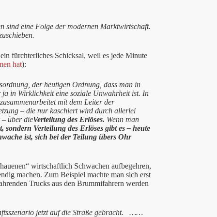
en sind eine Folge der modernen Marktwirtschaft.
uzuschieben.
in fürchterliches Schicksal, weil es jede Minute
en hat
):
tsordnung, der heutigen Ordnung, dass man in
a in Wirklichkeit eine soziale Unwahrheit ist. In
r zusammenarbeitet mit dem Leiter der
tzung – die nur kaschiert wird durch allerlei
 – über die
Verteilung des Erlöses.
Wenn man
t, sondern Verteilung des Erlöses gibt es – heute
hwache ist, sich bei der Teilung übers Ohr
gehauenen“ wirtschaftlich Schwachen aufbegehren,
wendig machen. Zum Beispiel machte man sich erst
tfahrenden Trucks aus den Brummifahrern werden
tsszenario jetzt auf die Straße gebracht. ……