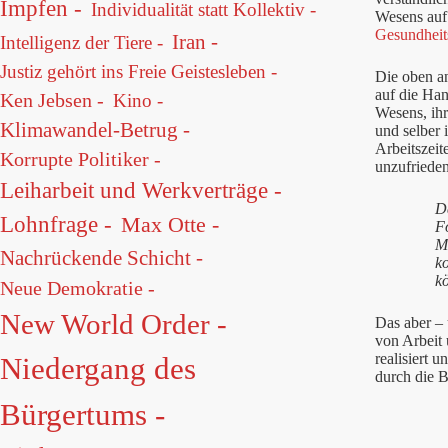
Impfen -
Individualität statt Kollektiv -
Wesens auf 
Gesundheit
Iran -
Intelligenz der Tiere -
Justiz gehört ins Freie Geistesleben -
Die oben a
auf die Han
Ken Jebsen -
Kino -
Wesens, ihr
Klimawandel-Betrug -
und selber 
Arbeitszeit
Korrupte Politiker -
unzufrieden
Leiharbeit und Werkverträge -
D
Lohnfrage -
Max Otte -
Fo
M
Nachrückende Schicht -
ko
k
Neue Demokratie -
New World Order -
Das aber –
von Arbeit
realisiert 
Niedergang des
durch die B
Bürgertums -