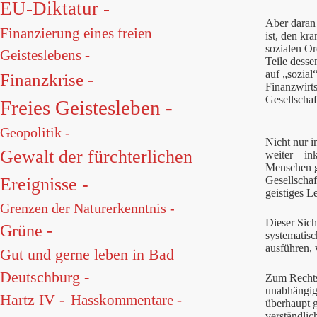
EU-Diktatur -
Aber daran 
Finanzierung eines freien
ist, den kr
sozialen O
Geisteslebens -
Teile desse
auf „sozial
Finanzkrise -
Finanzwirt
Gesellscha
Freies Geistesleben -
Geopolitik -
Nicht nur i
Gewalt der fürchterlichen
weiter – in
Menschen ge
Gesellschaf
Ereignisse -
geistiges L
Grenzen der Naturerkenntnis -
Dieser Sich
Grüne -
systematisc
ausführen,
Gut und gerne leben in Bad
Deutschburg -
Zum Rechtsb
unabhängig
Hartz IV -
Hasskommentare -
überhaupt g
verständlic