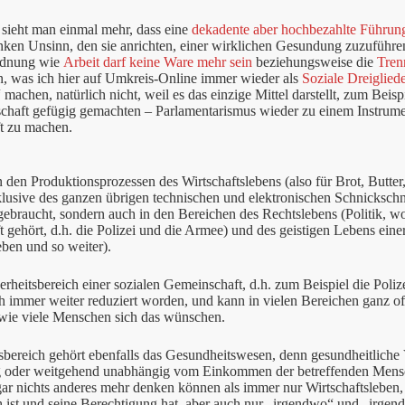
sieht man einmal mehr, dass eine
dekadente aber hochbezahlte Führun
anken Unsinn, den sie anrichten, einer wirklichen Gesundung zuzuführ
rdnung wie
Arbeit darf keine Ware mehr sein
beziehungsweise die
Tren
n, was ich hier auf Umkreis-Online immer wieder als
Soziale Dreiglied
“ machen, natürlich nicht, weil es das einzige Mittel darstellt, zum Beis
schaft gefügig gemachten – Parlamentarismus wieder zu einem Instrum
ft zu machen.
n den Produktionsprozessen des Wirtschaftslebens (also für Brot, Butte
klusive des ganzen übrigen technischen und elektronischen Schnicksch
braucht, sondern auch in den Bereichen des Rechtslebens (Politik, w
t gehört, d.h. die Polizei und die Armee) und des geistigen Lebens eine
eben und so weiter).
erheitsbereich einer sozialen Gemeinschaft, d.h. zum Beispiel die Poliz
h immer weiter reduziert worden, und kann in vielen Bereichen ganz of
 wie viele Menschen sich das wünschen.
ereich gehört ebenfalls das Gesundheitswesen, denn gesundheitliche 
 oder weitgehend unabhängig vom Einkommen der betreffenden Mensch
ar nichts anderes mehr denken können als immer nur Wirtschaftsleben,
h ist und seine Berechtigung hat, aber auch nur „irgendwo“ und „irgen