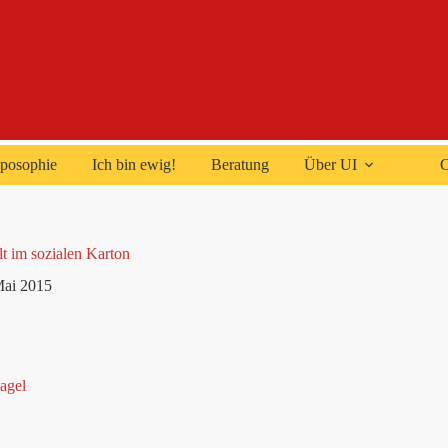
posophie
Ich bin ewig!
Beratung
Über UI
C
t im sozialen Karton
Mai 2015
agel