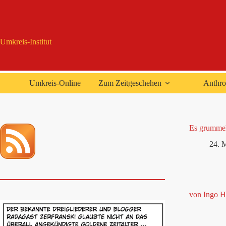
Zum
Inhalt
springen
Umkreis-Institut
Umkreis-Online
Zum Zeitgeschehen
Anthro
Es grummel
24. 
von Ingo H