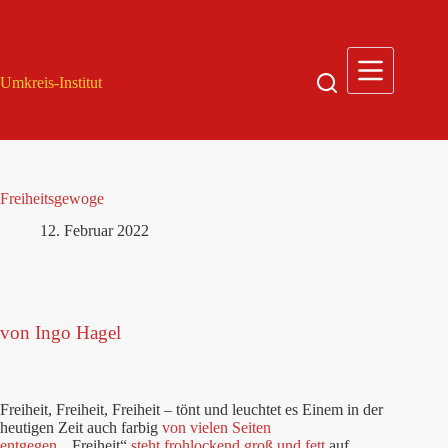
Zum
Inhalt
springen
Umkreis-Institut
Freiheitsgewoge
12. Februar 2022
von Ingo Hagel
Freiheit, Freiheit, Freiheit – tönt und leuchtet es Einem in der
heutigen Zeit auch farbig
von vielen Seiten
entgegen.
„Freiheit“
steht frohlockend groß und fett
auf