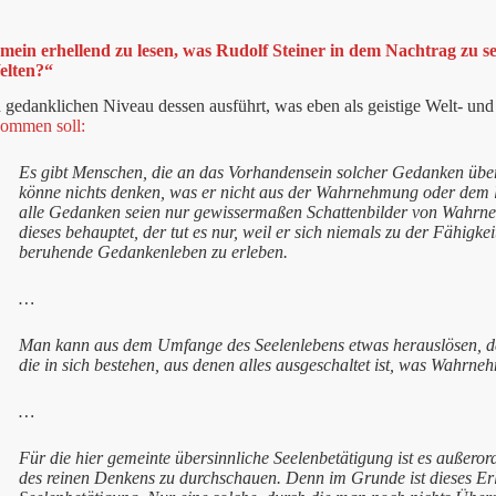
emein erhellend zu lesen, was Rudolf Steiner in dem Nachtrag zu
elten?“
n gedanklichen Niveau dessen ausführt, was eben als geistige Welt- u
kommen soll:
Es gibt Menschen, die an das Vorhandensein solcher Gedanken übe
könne nichts denken, was er nicht aus der Wahrnehmung oder dem l
alle Gedanken seien nur gewissermaßen Schattenbilder von Wahrn
dieses behauptet, der tut es nur, weil er sich niemals zu der Fähigkei
beruhende Gedankenleben zu erleben.
…
Man kann aus dem Umfange des Seelenlebens etwas herauslösen, da
die in sich bestehen, aus denen alles ausgeschaltet ist, was Wahrn
…
Für die hier gemeinte übersinnliche Seelenbetätigung ist es außeror
des reinen Denkens zu durchschauen. Denn im Grunde ist dieses Erl