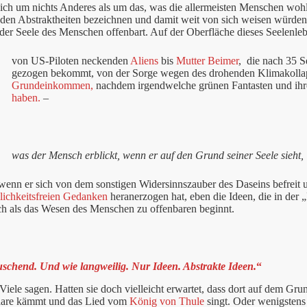
sich um nichts Anderes als um das, was die allermeisten Menschen wohl
den Abstraktheiten bezeichnen und damit weit von sich weisen würden. E
der Seele des Menschen offenbart. Auf der Oberfläche dieses Seelenle
von US-Piloten neckenden
Aliens
bis
Mutter Beimer
, die nach 35 S
gezogen bekommt, von der Sorge wegen des drohenden Klimakollap
Grundeinkommen,
nachdem irgendwelche grünen Fantasten und ihr
haben.
–
was der Mensch erblickt, wenn er auf den Grund seiner Seele sieht,
, wenn er sich von dem sonstigen Widersinnszauber des Daseins befreit
nlichkeitsfreien Gedanken
heranerzogen hat, eben die Ideen, die in der „P
ch als das Wesen des Menschen zu offenbaren beginnt.
uschend. Und wie langweilig. Nur Ideen. Abstrakte Ideen.
“
iele sagen. Hatten sie doch vielleicht erwartet, dass dort auf dem Grund
are kämmt und das Lied vom
König von Thule
singt. Oder wenigstens v