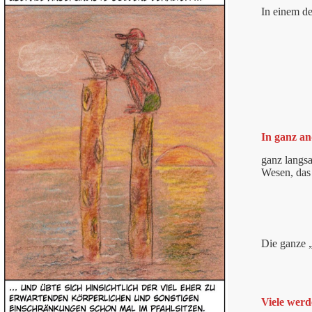
In einem d
In ganz an
ganz langsa
Wesen, das
Die ganze „
Viele werd