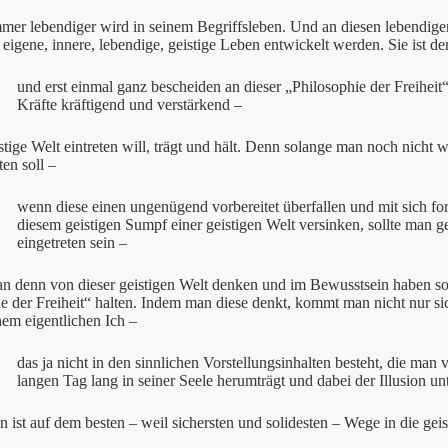
mmer lebendiger wird in seinem Begriffsleben. Und an diesen lebendige
 eigene, innere, lebendige, geistige Leben entwickelt werden. Sie ist d
und erst einmal ganz bescheiden an dieser „Philosophie der Freiheit
Kräfte kräftigend und verstärkend –
istige Welt eintreten will, trägt und hält. Denn solange man noch nicht 
ten soll –
wenn diese einen ungenügend vorbereitet überfallen und mit sich fo
diesem geistigen Sumpf einer geistigen Welt versinken, sollte man ge
eingetreten sein –
n denn von dieser geistigen Welt denken und im Bewusstsein haben sol
e der Freiheit“ halten. Indem man diese denkt, kommt man nicht nur si
em eigentlichen Ich –
das ja nicht in den sinnlichen Vorstellungsinhalten besteht, die ma
langen Tag lang in seiner Seele herumträgt und dabei der Illusion unt
 ist auf dem besten – weil sichersten und solidesten – Wege in die geis