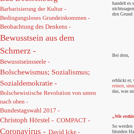
handelt es 
Barbarisierung der Kultur -
nichtssagen
den Grund 
Bedingungsloses Grundeinkommen -
Beobachtung des Denkens -
Bewusstsein aus dem
Schmerz -
Bei dem,
Bewusstseinsseele -
Bolschewismus; Sozialismus;
erblickt er
Sozialdemokratie -
reinen, sin
das, was si
Bolschewistische Revolution von unten
nach oben -
Bundestagswahl 2017 -
„
Wie enttä
Christoph Hörstel -
COMPACT -
So werden V
Coronavirus -
David Icke -
blonden Ha