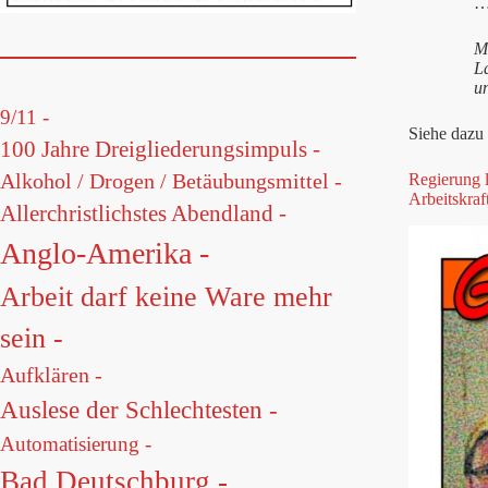
…
Ma
La
u
9/11 -
Siehe dazu 
100 Jahre Dreigliederungsimpuls -
Alkohol / Drogen / Betäubungsmittel -
Regierung 
Arbeitskraf
Allerchristlichstes Abendland -
Anglo-Amerika -
Arbeit darf keine Ware mehr
sein -
Aufklären -
Auslese der Schlechtesten -
Automatisierung -
Bad Deutschburg -