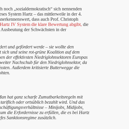
ch noch „sozialdemokratisch“ sich nennenden
ses System Hartz – das mittlerweile in der 4.
n anerkennenswert, dass auch Prof. Christoph
Hartz IV System die klare Bewertung abgibt,
die
 Ausbeutung der Schwächsten in der
ert und gefördert werde – sie wollte den
sich und seine rot-grüne Koalition auf dem
en der effektivsten Niedriglohnsektoren Europas
eiter Nachschub für den Niedriglohnsektor, da
sten. Außerdem kritisierte Butterwegge die
ohten.
Man hat ganz scharfe Zumutbarkeitsregeln mit
ariflich oder ortsüblich bezahlt wird. Und das
chäftigungsverhältnisse – Minijobs, Midijobs,
m die Erfordernisse zu erfüllen, die es bei Hartz
fes Sanktionsregime zusätzlich.