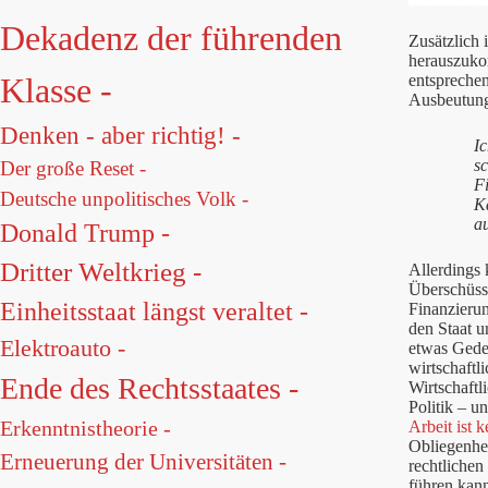
Dekadenz der führenden
Zusätzlich 
herauszukom
entspreche
Klasse -
Ausbeutung
Denken - aber richtig! -
Ic
sc
Der große Reset -
Fi
Deutsche unpolitisches Volk -
K
a
Donald Trump -
Dritter Weltkrieg -
Allerdings 
Überschüss
Einheitsstaat längst veraltet -
Finanzieru
den Staat u
Elektroauto -
etwas Gedei
wirtschaftl
Ende des Rechtsstaates -
Wirtschaftl
Politik – u
Erkenntnistheorie -
Arbeit ist 
Obliegenhei
Erneuerung der Universitäten -
rechtlichen
führen kan