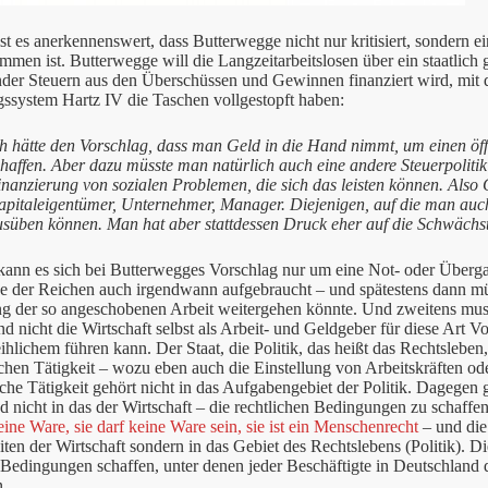
ist es anerkennenswert, dass Butterwegge nicht nur kritisiert, sondern 
men ist. Butterwegge will die Langzeitarbeitslosen über ein staatlich 
nder Steuern aus den Überschüssen und Gewinnen finanziert wird, mit
ssystem Hartz IV die Taschen vollgestopft haben:
h hätte den Vorschlag, dass man Geld in die Hand nimmt, um einen öff
haffen. Aber dazu müsste man natürlich auch eine andere Steuerpoliti
nanzierung von sozialen Problemen, die sich das leisten können. Also G
apitaleigentümer, Unternehmer, Manager. Diejenigen, auf die man auch
usüben können. Man hat aber stattdessen Druck eher auf die Schwächste
kann es sich bei Butterwegges Vorschlag nur um eine Not- oder Überga
e der Reichen auch irgendwann aufgebraucht – und spätestens dann m
ng der so angeschobenen Arbeit weitergehen könnte. Und zweitens muss
nd nicht die Wirtschaft selbst als Arbeit- und Geldgeber für diese Art V
hlichem führen kann. Der Staat, die Politik, das heißt das Rechtsleben
ichen Tätigkeit – wozu eben auch die Einstellung von Arbeitskräften od
iche Tätigkeit gehört nicht in das Aufgabengebiet der Politik. Dagegen 
nd nicht in das der Wirtschaft – die rechtlichen Bedingungen zu schaffen
keine Ware, sie darf keine Ware sein, sie ist ein Menschenrecht
– und die 
ten der Wirtschaft sondern in das Gebiet des Rechtslebens (Politik). D
 Bedingungen schaffen, unter denen jeder Beschäftigte in Deutschland
n.