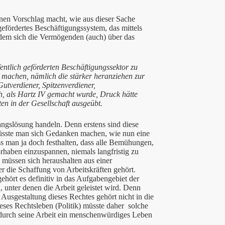
einen Vorschlag macht, wie aus dieser Sache
gefördertes Beschäftigungssystem, das mittels
 dem sich die Vermögenden (auch) über das
entlich geförderten Beschäftigungssektor zu
k machen, nämlich die stärker heranziehen zur
utverdiener, Spitzenverdiener,
, als Hartz IV gemacht wurde, Druck hätte
n in der Gesellschaft ausgeübt.
ngslösung handeln. Denn erstens sind diese
üsste man sich Gedanken machen, wie nun eine
 man ja doch festhalten, dass alle Bemühungen,
orhaben einzuspannen, niemals langfristig zu
, müssen sich heraushalten aus einer
er die Schaffung von Arbeitskräften gehört.
gehört es definitiv in das Aufgabengebiet der
, unter denen die Arbeit geleistet wird. Denn
Ausgestaltung dieses Rechtes gehört nicht in die
ieses Rechtsleben (Politik) müsste daher solche
 durch seine Arbeit ein menschenwürdiges Leben