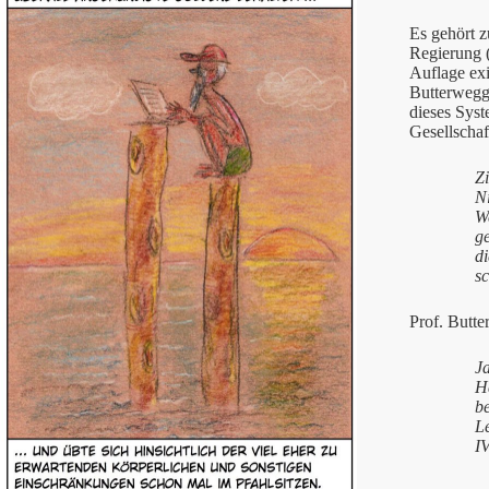
Es gehört 
Regierung (
Auflage exi
Butterwegg
dieses Sys
Gesellschaf
Zi
N
We
g
d
s
Prof. Butte
J
Ha
be
Le
IV