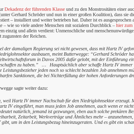
zur
Dekadenz der führenden Klasse
und zu den Monstrositäten einer au
unter Gerhard Schröder und nun in einer großen Koalition), dass sie die
stiert – installiert und weiter betrieben hat. Daher ist es ausgesproche
e – wie so viele andere Menschen mit sozialem Durchblick –
hier zum 
tem einzig und allein verdient: Unmenschliche und menschenunwürdige
t zugunsten der Reichen.
el der damaligen Regierung sei nicht gewesen, dass mit Hartz IV geford
iedriglohnsektor ausbauen, meint Butterwegge: “Gerhard Schröder hat 
ltwirtschaftsforum in Davos 2005 dafür gelobt, mit der Einführung ein
eschaffen zu haben.” … Hauptsächlich aber schaffe Hartz IV immer w
ie Leistungsbezieher jeden noch so schlecht bezahlen Job annehmen müs
charfen Sanktionen, die bei Nichterfüllung der hohen Anforderungen dr
rwegge sagte weiter dazu:
a, weil Hartz IV immer Nachschub für den Niedriglohnsektor erzeugt. 
rtz IV eingeführt, man muss jeden Job annehmen, auch wenn er nicht t
deutet natürlich, jemand ist gezwungen, eben auch solche prekären Bes
iharbeit, Zeitarbeit, Werkverträge und Ähnliches mehr – anzunehmen, u
 gibt, um in den Leistungsbezug hineinzugeraten. Und es gibt ein schar