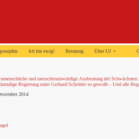
posophie
Ich bin ewig!
Beratung
Über UI
C
Unmenschliche und menschenunwürdige Ausbeutung der Schwächsten in
 damalige Regierung unter Gerhard Schröder so gewollt – Und alle Reg
Dezember 2014
agel