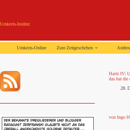
Zum
Inhalt
springen
Umkreis-Institut
Umkreis-Online
Zum Zeitgeschehen
Anthro
Hartz IV: 
das hat die
28. 
von Ingo H