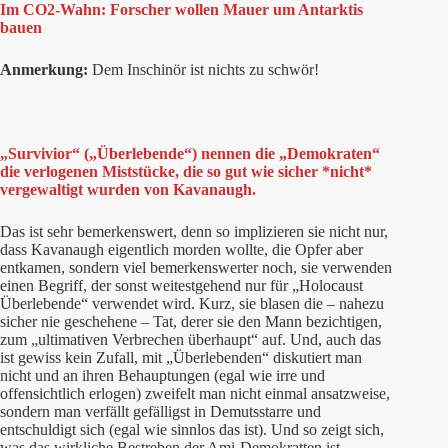
Im CO2-Wahn: Forscher wollen Mauer um Antarktis
bauen
Anmerkung:
Dem Inschinör ist nichts zu schwör!
„Survivior“ („Überlebende“) nennen die „Demokraten“
die verlogenen Miststücke, die so gut wie sicher *nicht*
vergewaltigt wurden von Kavanaugh.
Das ist sehr bemerkenswert, denn so implizieren sie nicht nur,
dass Kavanaugh eigentlich morden wollte, die Opfer aber
entkamen, sondern viel bemerkenswerter noch, sie verwenden
einen Begriff, der sonst weitestgehend nur für „Holocaust
Überlebende“ verwendet wird. Kurz, sie blasen die – nahezu
sicher nie geschehene – Tat, derer sie den Mann bezichtigen,
zum „ultimativen Verbrechen überhaupt“ auf. Und, auch das
ist gewiss kein Zufall, mit „Überlebenden“ diskutiert man
nicht und an ihren Behauptungen (egal wie irre und
offensichtlich erlogen) zweifelt man nicht einmal ansatzweise,
sondern man verfällt gefälligst in Demutsstarre und
entschuldigt sich (egal wie sinnlos das ist). Und so zeigt sich,
was das wirkliche Bestreben der Ami-Demokratten ist.