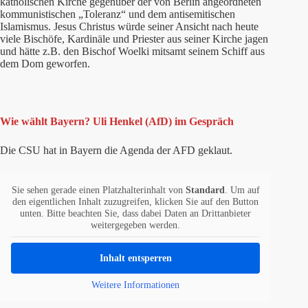
katholischen Kirche gegenüber der von Berlin angeordneten
kommunistischen „Toleranz“ und dem antisemitischen
Islamismus. Jesus Christus würde seiner Ansicht nach heute
viele Bischöfe, Kardinäle und Priester aus seiner Kirche jagen
und hätte z.B. den Bischof Woelki mitsamt seinem Schiff aus
dem Dom geworfen.
Wie wählt Bayern? Uli Henkel (AfD) im Gespräch
Die CSU hat in Bayern die Agenda der AFD geklaut.
Sie sehen gerade einen Platzhalterinhalt von
Standard
. Um auf
den eigentlichen Inhalt zuzugreifen, klicken Sie auf den Button
unten. Bitte beachten Sie, dass dabei Daten an Drittanbieter
weitergegeben werden.
Inhalt entsperren
Weitere Informationen