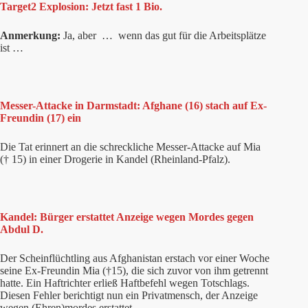
Target2 Explosion: Jetzt fast 1 Bio.
Anmerkung:
Ja, aber … wenn das gut für die Arbeitsplätze
ist …
Messer-Attacke in Darmstadt: Afghane (16) stach auf Ex-
Freundin (17) ein
Die Tat erinnert an die schreckliche Messer-Attacke auf Mia
(† 15) in einer Drogerie in Kandel (Rheinland-Pfalz).
Kandel: Bürger erstattet Anzeige wegen Mordes gegen
Abdul D.
Der Scheinflüchtling aus Afghanistan erstach vor einer Woche
seine Ex-Freundin Mia (†15), die sich zuvor von ihm getrennt
hatte. Ein Haftrichter erließ Haftbefehl wegen Totschlags.
Diesen Fehler berichtigt nun ein Privatmensch, der Anzeige
wegen (Ehren)mordes erstattet.