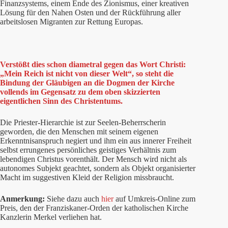
Finanzsystems, einem Ende des Zionismus, einer kreativen
Lösung für den Nahen Osten und der Rückführung aller
arbeitslosen Migranten zur Rettung Europas.
Verstößt dies schon diametral gegen das Wort Christi:
„Mein Reich ist nicht von dieser Welt“, so steht die
Bindung der Gläubigen an die Dogmen der Kirche
vollends im Gegensatz zu dem oben skizzierten
eigentlichen Sinn des Christentums.
Die Priester-Hierarchie ist zur Seelen-Beherrscherin
geworden, die den Menschen mit seinem eigenen
Erkenntnisanspruch negiert und ihm ein aus innerer Freiheit
selbst errungenes persönliches geistiges Verhältnis zum
lebendigen Christus vorenthält. Der Mensch wird nicht als
autonomes Subjekt geachtet, sondern als Objekt organisierter
Macht im suggestiven Kleid der Religion missbraucht.
Anmerkung:
Siehe dazu auch
hier
auf Umkreis-Online zum
Preis, den der Franziskaner-Orden der katholischen Kirche
Kanzlerin Merkel verliehen hat.