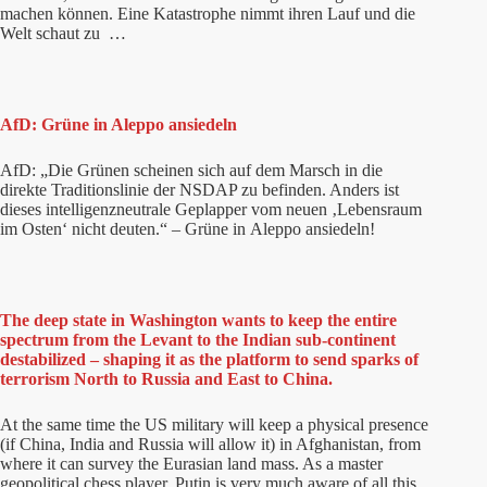
machen können. Eine Katastrophe nimmt ihren Lauf und die
Welt schaut zu …
AfD: Grüne in Aleppo ansiedeln
AfD: „Die Grünen scheinen sich auf dem Marsch in die
direkte Traditionslinie der NSDAP zu befinden. Anders ist
dieses intelligenzneutrale Geplapper vom neuen ‚Lebensraum
im Osten‘ nicht deuten.“ – Grüne in Aleppo ansiedeln!
The deep state in Washington wants to keep the entire
spectrum from the Levant to the Indian sub-continent
destabilized – shaping it as the platform to send sparks of
terrorism North to Russia and East to China.
At the same time the US military will keep a physical presence
(if China, India and Russia will allow it) in Afghanistan, from
where it can survey the Eurasian land mass. As a master
geopolitical chess player, Putin is very much aware of all this.