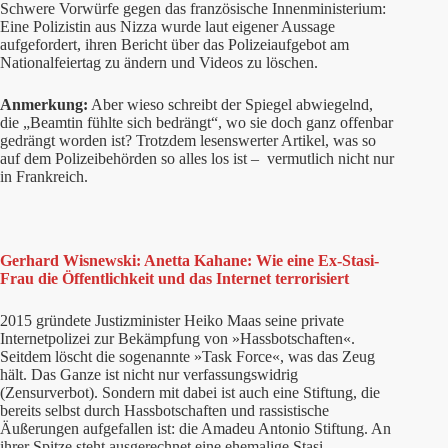
Schwere Vorwürfe gegen das französische Innenministerium:
Eine Polizistin aus Nizza wurde laut eigener Aussage
aufgefordert, ihren Bericht über das Polizeiaufgebot am
Nationalfeiertag zu ändern und Videos zu löschen.
Anmerkung:
Aber wieso schreibt der Spiegel abwiegelnd,
die „Beamtin fühlte sich bedrängt“, wo sie doch ganz offenbar
gedrängt worden ist? Trotzdem lesenswerter Artikel, was so
auf dem Polizeibehörden so alles los ist – vermutlich nicht nur
in Frankreich.
Gerhard Wisnewski: Anetta Kahane: Wie eine Ex-Stasi-
Frau die Öffentlichkeit und das Internet terrorisiert
2015 gründete Justizminister Heiko Maas seine private
Internetpolizei zur Bekämpfung von »Hassbotschaften«.
Seitdem löscht die sogenannte »Task Force«, was das Zeug
hält. Das Ganze ist nicht nur verfassungswidrig
(Zensurverbot). Sondern mit dabei ist auch eine Stiftung, die
bereits selbst durch Hassbotschaften und rassistische
Äußerungen aufgefallen ist: die Amadeu Antonio Stiftung. An
ihrer Spitze steht ausgerechnet eine ehemalige Stasi-