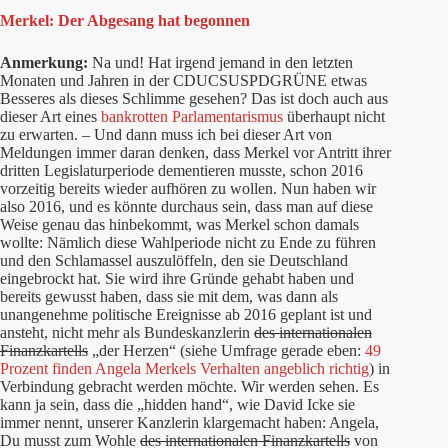
Merkel: Der Abgesang hat begonnen
Anmerkung:
Na und! Hat irgend jemand in den letzten
Monaten und Jahren in der CDUCSUSPDGRÜNE etwas
Besseres als dieses Schlimme gesehen? Das ist doch auch aus
dieser Art eines
bankrotten Parlamentarismus
überhaupt nicht
zu erwarten. – Und dann muss ich bei dieser Art von
Meldungen immer daran denken, dass Merkel vor Antritt ihrer
dritten Legislaturperiode dementieren musste, schon 2016
vorzeitig bereits wieder aufhören zu wollen. Nun haben wir
also 2016, und es könnte durchaus sein, dass man auf diese
Weise genau das hinbekommt, was Merkel schon damals
wollte: Nämlich diese Wahlperiode nicht zu Ende zu führen
und den Schlamassel auszulöffeln, den sie Deutschland
eingebrockt hat. Sie wird ihre Gründe gehabt haben und
bereits gewusst haben, dass sie mit dem, was dann als
unangenehme politische Ereignisse ab 2016 geplant ist und
ansteht, nicht mehr als Bundeskanzlerin
des internationalen
Finanzkartells
„der Herzen“ (siehe Umfrage gerade eben:
49
Prozent finden Angela Merkels Verhalten angeblich richtig
) in
Verbindung gebracht werden möchte. Wir werden sehen. Es
kann ja sein, dass die „hidden hand“, wie David Icke sie
immer nennt, unserer Kanzlerin klargemacht haben: Angela,
Du musst zum Wohle
des internationalen Finanzkartells
von