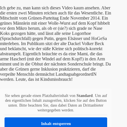
Ich gebe zu, man kann sich dieses Video kaum ansehen. Aber
die ersten zwei Minuten reichen auch für das Wesentliche. Ein
Mitschnitt vom Grünen-Parteitag Ende November 2014. Ein
grünes Männlein mit einer Wolle-Wurst auf dem Kopf hibbelt
vor dem Mikro herum, als ob er (sie?) sich grade ne Nase
Koks gezogen hätte, und lässt alle seine Logorrhoe
(Sprachdurchfall) gegen Putin, gegen Elsässer und HoGeSa
miterleben. Im Publikum sitzt der alte Dackel Volker Beck
und beklatscht, wie der süße Kleine sich politisch-korrekt
abstrampelt. Eigentlich bräuchte es da eine Mami, die das
arme Hascherl (mit der Windel auf dem Kopf!) in den Arm
nimmt und in die Obhut der nächsten Sonderschule bringt. Da
aber die Grünen gerne Inklusion praktizieren, darf die
verpeilte MenschIn demnächst LandtagsabgeordnetIN
werden. Leute, das ist Kindsmissbrauch!
Sie sehen gerade einen Platzhalterinhalt von
Standard
. Um auf
den eigentlichen Inhalt zuzugreifen, klicken Sie auf den Button
unten. Bitte beachten Sie, dass dabei Daten an Drittanbieter
weitergegeben werden.
Inhalt entsperren