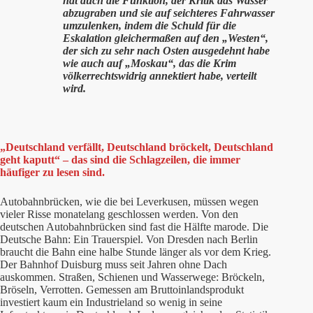
hat auch die Funktion, der Kritik das Wasser
abzugraben und sie auf seichteres Fahrwasser
umzulenken, indem die Schuld für die
Eskalation gleichermaßen auf den „Westen“,
der sich zu sehr nach Osten ausgedehnt habe
wie auch auf „Moskau“, das die Krim
völkerrechtswidrig annektiert habe, verteilt
wird.
„Deutschland verfällt, Deutschland bröckelt, Deutschland
geht kaputt“ – das sind die Schlagzeilen, die immer
häufiger zu lesen sind.
Autobahnbrücken, wie die bei Leverkusen, müssen wegen
vieler Risse monatelang geschlossen werden. Von den
deutschen Autobahnbrücken sind fast die Hälfte marode. Die
Deutsche Bahn: Ein Trauerspiel. Von Dresden nach Berlin
braucht die Bahn eine halbe Stunde länger als vor dem Krieg.
Der Bahnhof Duisburg muss seit Jahren ohne Dach
auskommen. Straßen, Schienen und Wasserwege: Bröckeln,
Bröseln, Verrotten. Gemessen am Bruttoinlandsprodukt
investiert kaum ein Industrieland so wenig in seine