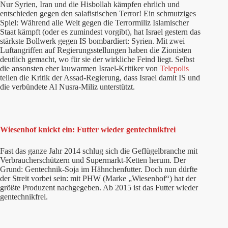
Nur Syrien, Iran und die Hisbollah kämpfen ehrlich und
entschieden gegen den salafistischen Terror! Ein schmutziges
Spiel: Während alle Welt gegen die Terrormiliz Islamischer
Staat kämpft (oder es zumindest vorgibt), hat Israel gestern das
stärkste Bollwerk gegen IS bombardiert: Syrien. Mit zwei
Luftangriffen auf Regierungsstellungen haben die Zionisten
deutlich gemacht, wo für sie der wirkliche Feind liegt. Selbst
die ansonsten eher lauwarmen Israel-Kritiker von
Telepolis
teilen die Kritik der Assad-Regierung, dass Israel damit IS und
die verbündete Al Nusra-Miliz unterstützt.
Wiesenhof knickt ein: Futter wieder gentechnikfrei
Fast das ganze Jahr 2014 schlug sich die Geflügelbranche mit
Verbraucherschützern und Supermarkt-Ketten herum. Der
Grund: Gentechnik-Soja im Hähnchenfutter. Doch nun dürfte
der Streit vorbei sein: mit PHW (Marke „Wiesenhof“) hat der
größte Produzent nachgegeben. Ab 2015 ist das Futter wieder
gentechnikfrei.