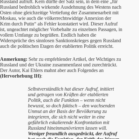
Russland aufruft. Kern dürfte der Satz sein, in dem eine „für
Russland bedrohlich wirkende Ausdehnung des Westens nach
Osten ohne gleichzeitige Vertiefung der Zusammenarbeit mit
Moskau, wie auch die völkerrechtswidrige Annexion der
Krim durch Putin“ als Fehler konstatiert wird. Dieser Aufruf
ist, ungeachtet möglicher Vorbehalte zu einzelnen Passagen, in
vollem Umfange zu begrüßen. Endlich haben die
Widersprüche des sinnlosen Sanktionskrieges gegen Russland
auch die politischen Etagen der etablierten Politik erreicht.
Anmerkung:
Sehr zu empfehlender Artikel, der Wichtiges zu
Russland und der Ukraine zusammenfasst und zurechtrückt.
Der Autor, Kai Ehlers mahnt aber auch Folgendes an
(Hervorhebung IH)
:
Selbstverständlich hat dieser Aufruf, initiiert
und getragen von Kräften der etablierten
Politik, auch die Funktion – wenn nicht
bewusst, so doch faktisch – den wachsenden
Unmut an der Basis der Bevölkerung zu
integrieren, die sich nicht weiter in eine
gefährlich eskalierende Konfrontation mit
Russland hineinmanövrieren lassen will.
Weniger freundlich ausgedrückt, der Aufruf