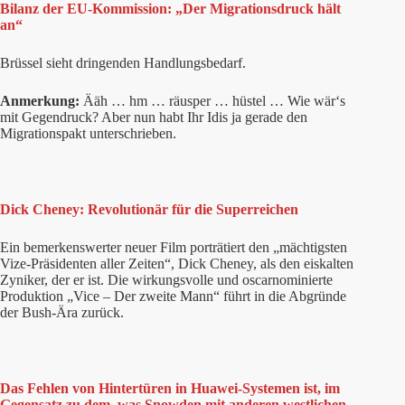
Bilanz der EU-Kommission: „Der Migrationsdruck hält
an“
Brüssel sieht dringenden Handlungsbedarf.
Anmerkung:
Ääh … hm … räusper … hüstel … Wie wär‘s
mit Gegendruck? Aber nun habt Ihr Idis ja gerade den
Migrationspakt unterschrieben.
Dick Cheney: Revolutionär für die Superreichen
Ein bemerkenswerter neuer Film porträtiert den „mächtigsten
Vize-Präsidenten aller Zeiten“, Dick Cheney, als den eiskalten
Zyniker, der er ist. Die wirkungsvolle und oscarnominierte
Produktion „Vice – Der zweite Mann“ führt in die Abgründe
der Bush-Ära zurück.
Das Fehlen von Hintertüren in Huawei-Systemen ist, im
Gegensatz zu dem, was Snowden mit anderen westlichen