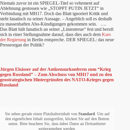
Niemals zuvor ist ein SPIEGEL-Titel so vehement auf
Ablehnung gestossen wie „STOPPT PUTIN JETZT“ in
Verbindung mit MH17. Doch das Blatt ignoriert Kritik und
steht fanatisch zu seiner Aussage. – Angeblich soll es deshalb
zu massenhaften Abo-Kündigungen gekommen sein. ….
Das Blatt hält fanatisch an seiner „Linientreue“ fest und beruft
sich in einer Stellungnahme darauf, dass dies auch dem
Kurs
der Regierung
in Berlin entspreche. DER SPIEGEL: das neue
Presseorgan der Politik?
Jürgen Elsässer auf der Antizensurkonferen zum “Krieg
gegen Russland” – Zum Abschuss von MH17 und zu den
geostrategischen Hintergründen des NATO-Krieges gegen
Russland
Sie sehen gerade einen Platzhalterinhalt von
Standard
. Um auf
den eigentlichen Inhalt zuzugreifen, klicken Sie auf den Button
unten. Bitte beachten Sie, dass dabei Daten an Drittanbieter
weitergegeben werden.