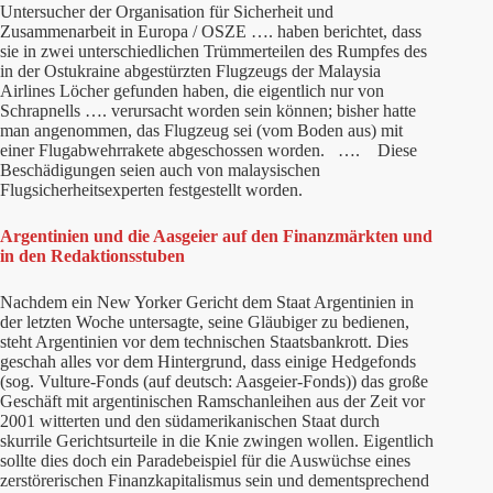
Untersucher der Organisation für Sicherheit und
Zusammenarbeit in Europa / OSZE …. haben berichtet, dass
sie in zwei unterschiedlichen Trümmerteilen des Rumpfes des
in der Ostukraine abgestürzten Flugzeugs der Malaysia
Airlines Löcher gefunden haben, die eigentlich nur von
Schrapnells …. verursacht worden sein können; bisher hatte
man angenommen, das Flugzeug sei (vom Boden aus) mit
einer Flugabwehrrakete abgeschossen worden. …. Diese
Beschädigungen seien auch von malaysischen
Flugsicherheitsexperten festgestellt worden.
Argentinien und die Aasgeier auf den Finanzmärkten und
in den Redaktionsstuben
Nachdem ein New Yorker Gericht dem Staat Argentinien in
der letzten Woche untersagte, seine Gläubiger zu bedienen,
steht Argentinien vor dem technischen Staatsbankrott. Dies
geschah alles vor dem Hintergrund, dass einige Hedgefonds
(sog. Vulture-Fonds (auf deutsch: Aasgeier-Fonds)) das große
Geschäft mit argentinischen Ramschanleihen aus der Zeit vor
2001 witterten und den südamerikanischen Staat durch
skurrile Gerichtsurteile in die Knie zwingen wollen. Eigentlich
sollte dies doch ein Paradebeispiel für die Auswüchse eines
zerstörerischen Finanzkapitalismus sein und dementsprechend