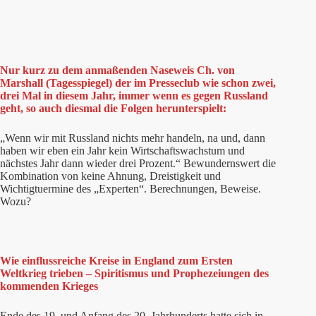
Nur kurz zu dem anmaßenden Naseweis Ch. von
Marshall (Tagesspiegel) der im Presseclub wie schon zwei,
drei Mal in diesem Jahr, immer wenn es gegen Russland
geht, so auch diesmal die Folgen herunterspielt:
„Wenn wir mit Russland nichts mehr handeln, na und, dann
haben wir eben ein Jahr kein Wirtschaftswachstum und
nächstes Jahr dann wieder drei Prozent.“ Bewundernswert die
Kombination von keine Ahnung, Dreistigkeit und
Wichtigtuermine des „Experten“. Berechnungen, Beweise.
Wozu?
Wie einflussreiche Kreise in England zum Ersten
Weltkrieg trieben – Spiritismus und Prophezeiungen des
kommenden Krieges
Ende des 19. und Anfang des 20. Jahrhunderts hatte sich in