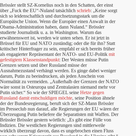
Brössler stellt SZ-Kornelius noch in den Schatten, der einst
über „Fuck the EU“-Nuland tatsächlich
schrieb
: „Keine sorgt
sich so leidenschaftlich und durchsetzungsstark um die
Europäische Union. Wenn die Europäer einen Anwalt in der
Obama-Administration haben, dann Nuland.“ Brössler
studierte Journalistik u. a. in Washington. Warum das
erwähnenswert ist, werden wir unten sehen. Er ist jetzt in
Brüssel für EU und NATO zuständig; oder die für ihn? Statt
kritischer Hinterfrager zu sein, empfahl er sich bereits früher
als engagierter Repräsentant der NATO- und EU-Politik
mit
gefestigtem Klassenstandpunkt
: Der Westen müsse Putin
Grenzen setzen und über Russland müsse der
Ausnahmezustand verhängt werden. Es ginge dabei weniger
darum, Putin zu beeindrucken, als jeden Anschein von
Normalität zu vermeiden. „Außerhalb der Grenzen der NATO
wäre sonst in Osteuropa und Zentralasien niemand mehr vor
Putin sicher.“ So wie der SPIEGEL seine
Hetze gegen
Russland damit entschuldigen möchte
, seine Position ähnele
der der Bundesregierung, beruft sich der SZ-Mann Brössler
im Presseclub nun darauf, alle Regierungen der EU wären der
Überzeugung Putin beliefere die Separatisten mit Waffen. Der
Brüssler Brössler gestern wörtlich: „Es gibt eine Fülle von
Indizien. Die westlichen Regierungen sind mittlerweile
wirklich überzeugt davon, dass es ungebrochen einen Fluss