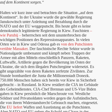
auf dem Kontinent sorgen.“
Halten wir kurz inne und betrachten die Situation „auf dem
Kontinent“. In der Ukraine wurde die gewählte Regierung
Janukowitsch unter Anleitung und Bezahlung durch die
NATO und der EU weggeputscht. Bis heute gibt es keine
demokratisch legitimierte Regierung in Kiew. Faschisten
–
wie Parubij –
beherrschen seit dem ununterbrochen die
wichtigen Positionen des Repressionsapparates. In vielen
Orten wie in Kiew und Odessa gab es
von den Putschisten
verübte Massaker
. Der faschistische Rechte Sektor wurde in
Nationalgarde umbenannt und kämpft neben Truppen der
Armee mit allen Mitteln einschließlich Panzern, Raketen,
Luftwaffe, Artillerie gegen die Bevölkerung im Osten der
Ukraine, die sich dem illegalen Putschregime widersetzt. Es
gibt ungezählte von deren Raketen zerfetzte Zivilisten. Zur
Stunde bombardiert die Junta die Millionenstadt Donezk.
750.000 Menschen haben sich bereits vor Kiew in Sicherheit
gebracht – in Russland. In Kiew residiert die CIA im Gebäude
des Geheimdienstes. CIA-Chef Brennan und US-Vize Biden
gaben in Kiew persönlich die Marschroute vor. Westliche
Söldner und Privatsoldaten werden gegen die Aufständischen,
die von ihrem Widerstandsrecht Gebrauch machen, eingesetzt.
Die
EU liefert
Waffen und Ausrüstung an die Putschisten.
Aber NATO und EU geben die Schuld am Chaos in der