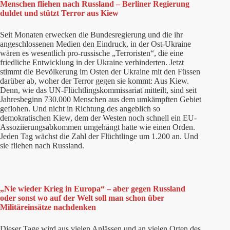
Menschen fliehen nach Russland – Berliner Regierung
duldet und stützt Terror aus Kiew
Seit Monaten erwecken die Bundesregierung und die ihr
angeschlossenen Medien den Eindruck, in der Ost-Ukraine
wären es wesentlich pro-russische „Terroristen“, die eine
friedliche Entwicklung in der Ukraine verhinderten. Jetzt
stimmt die Bevölkerung im Osten der Ukraine mit den Füssen
darüber ab, woher der Terror gegen sie kommt: Aus Kiew.
Denn, wie das UN-Flüchtlingskommissariat mitteilt, sind seit
Jahresbeginn 730.000 Menschen aus dem umkämpften Gebiet
geflohen. Und nicht in Richtung des angeblich so
demokratischen Kiew, dem der Westen noch schnell ein EU-
Assoziierungsabkommen umgehängt hatte wie einen Orden.
Jeden Tag wächst die Zahl der Flüchtlinge um 1.200 an. Und
sie fliehen nach Russland.
„Nie wieder Krieg in Europa“ – aber gegen Russland
oder sonst wo auf der Welt soll man schon über
Militäreinsätze nachdenken
Dieser Tage wird aus vielen Anlässen und an vielen Orten des