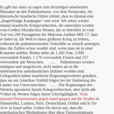
Es gibt nur eines zu sagen zum derzeitigen israelischen
Massaker an den Palästinensern, von dem Netanyahu, der
dämonische israelische Führer erklärt, dass es diesmal eine
„längerfristige Kampagne“ sein wird. Wir sehen wieder
einmal israelische Kriegsverbechen, die unterstützt werden
vom Großen Moralischen Westen, der so betroffen ist vom
Tod von 290 Passagieren der Malysian Airlines MH-17, dass
er dabei ist, die Welt in einen größeren Krieg zu treiben,
während die palästinensischen Todesfälle so schnell ansteigen,
dass die Zahlen schon veraltet sind, wenn man sie in einer
Kolumne anführt. Bisher mehr als 1.200 Tote, 2.000
verwundete Kinder, 1.170 verwundete Frauen und 257
verwundete alte Menschen. ….. Palästinenser werden
enteignet und ausgelöscht, nicht anders als es die
einheimischen amerikanischen Indianer worden sind.
Gelegentlich haben israelische Regierungsvertreter geäußert,
dass sie nur Amerikas Vorbild folgen bei der Säuberung des
Landes von Unerwünschten. ….. Die Regierungen des
Westens ignorieren Israels Kriegsverbrechen, aber nicht alle
Völker im Westen folgen dieser Gleichgültigkeit.
Viele
tausend Demonstranten gegen Israel gingen auf die Straßen
in
Südamerika, London, Paris, Deutschland, Dublin und in Tel
Aviv in Israel selbst. Gehen Sie davon aus, dass die
amerikanischen Medienhuren über diese Demonstrationen