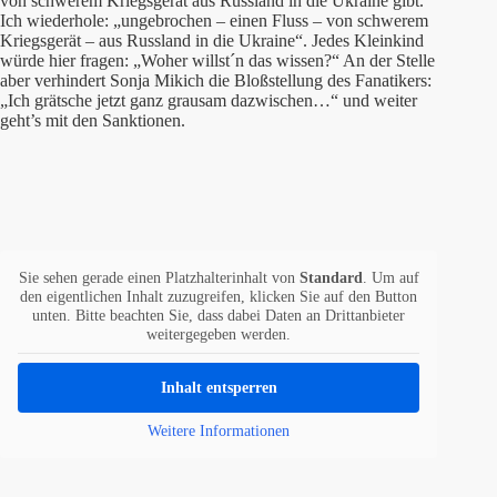
von schwerem Kriegsgerät aus Russland in die Ukraine gibt.“
Ich wiederhole: „ungebrochen – einen Fluss – von schwerem
Kriegsgerät – aus Russland in die Ukraine“. Jedes Kleinkind
würde hier fragen: „Woher willst´n das wissen?“ An der Stelle
aber verhindert Sonja Mikich die Bloßstellung des Fanatikers:
„Ich grätsche jetzt ganz grausam dazwischen…“ und weiter
geht’s mit den Sanktionen.
Sie sehen gerade einen Platzhalterinhalt von
Standard
. Um auf
den eigentlichen Inhalt zuzugreifen, klicken Sie auf den Button
unten. Bitte beachten Sie, dass dabei Daten an Drittanbieter
weitergegeben werden.
Inhalt entsperren
Weitere Informationen