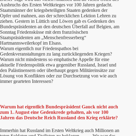
Ausbruchs des Ersten Weltkrieges vor 100 Jahren gedacht.
Staatsmänner der kriegsbeteiligten Staaten gedenken der
Opfer und mahnen, aus der schrecklichen Lektion Lehren zu
ziehen. Gestern in Lüttich und Löwen gab es Gedenken des
Bundespräsidenten an den deutschen Überfall auf Belgien, am
Sonntag Friedensküsse mit dem französischen
Staatspräsidenten am „Menschenfresserberg“
Hartmannsweilerkopf im Elsass.
Warum eigentlich nur Friedenspathos bei
Gedenkveranstaltungen zu lang zurückliegenden Kriegen?
Warum nicht mindestens so emphatische Appelle für eine
aktuelle Friedenspolitik etwa gegenüber Russland, Israel und
den Palästinensern oder überhaupt gegen Militäreinsätze zur
Lösung von Konflikten oder zur Durchsetzung von wie auch
immer gearteten Interessen?
Warum hat eigentlich Bundespräsident Gauck nicht auch
zum 1. August eine Gedenkrede gehalten, als vor 100
Jahren das Deutsche Reich Russland den Krieg erklärte?
Immerhin hat Russland im Ersten Weltkrieg auch Millionen an
toten Soldaten und Zivilisten zu beklagen. … Wo war das