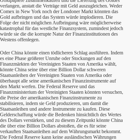
Goldpapiere zusammenkaufen und die Lieferung des Goldes
verlangen, anstatt die Verträge mit Geld auszugleichen. Weder
Comex in New York noch der Londoner Markt könnten das
Gold aufbringen und das System würde implodieren. Die
Folge der nicht möglichen Aufbringung wäre möglicherweise
katastrophal für das westliche Finanzsystem, zumindest jedoch
würde sie die die korrupte Natur der Finanzinstitutionen des
Westens offenlegen.
Oder China könnte einen tödlicheren Schlag ausführen. Indem
es eine Phase größerer Unruhe oder Stockungen auf den
Finanzmärkten der Vereinigten Staaten von Amerika wählt,
könnte China seine über eine Billion Dollar schweren
Staatsanleihen der Vereinigten Staaten von Amerika oder
überhaupt alle seine amerikanischen Finanzinstrumente auf
den Markt werfen. Die Federal Reserve und das
Finanzministerium der Vereinigten Staaten könnten versuchen,
die Preise der amerikanischen Finanzinstrumente zu
stabilisieren, indem sie Geld produzieren, um damit die
Staatsanleihen und andere Instrumente zu kaufen. Diese
Gelderschaffung würde die Bedenken hinsichtlich des Wertes
des Dollars verstärken, und zu diesem Zeitpunkt könnte China
die über eine Billion Dollars abstoßen, die es für seine
verkauften Staatsanleihen auf dem Währungsmarkt bekommt.
Die Federal Reserve kann keine ausländischen Währungen