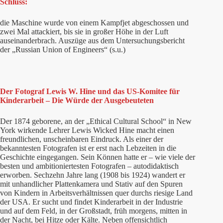
Schluss:
die Maschine wurde von einem Kampfjet abgeschossen und
zwei Mal attackiert, bis sie in großer Höhe in der Luft
auseinanderbrach. Auszüge aus dem Untersuchungsbericht
der „Russian Union of Engineers“ (s.u.)
Der Fotograf Lewis W. Hine und das US-Komitee für
Kinderarbeit – Die Würde der Ausgebeuteten
Der 1874 geborene, an der „Ethical Cultural School“ in New
York wirkende Lehrer Lewis Wicked Hine macht einen
freundlichen, unscheinbaren Eindruck. Als einer der
bekanntesten Fotografen ist er erst nach Lebzeiten in die
Geschichte eingegangen. Sein Können hatte er – wie viele der
besten und ambitioniertesten Fotografen – autodidaktisch
erworben. Sechzehn Jahre lang (1908 bis 1924) wandert er
mit unhandlicher Plattenkamera und Stativ auf den Spuren
von Kindern in Arbeitsverhältnissen quer durchs riesige Land
der USA. Er sucht und findet Kinderarbeit in der Industrie
und auf dem Feld, in der Großstadt, früh morgens, mitten in
der Nacht, bei Hitze oder Kälte. Neben offensichtlich