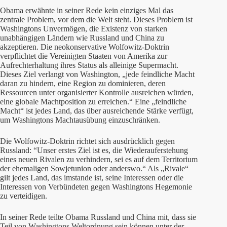
Obama erwähnte in seiner Rede kein einziges Mal das
zentrale Problem, vor dem die Welt steht. Dieses Problem ist
Washingtons Unvermögen, die Existenz von starken
unabhängigen Ländern wie Russland und China zu
akzeptieren. Die neokonservative Wolfowitz-Doktrin
verpflichtet die Vereinigten Staaten von Amerika zur
Aufrechterhaltung ihres Status als alleinige Supermacht.
Dieses Ziel verlangt von Washington, „jede feindliche Macht
daran zu hindern, eine Region zu dominieren, deren
Ressourcen unter organisierter Kontrolle ausreichen würden,
eine globale Machtposition zu erreichen.“ Eine „feindliche
Macht“ ist jedes Land, das über ausreichende Stärke verfügt,
um Washingtons Machtausübung einzuschränken.
Die Wolfowitz-Doktrin richtet sich ausdrücklich gegen
Russland: “Unser erstes Ziel ist es, die Wiederauferstehung
eines neuen Rivalen zu verhindern, sei es auf dem Territorium
der ehemaligen Sowjetunion oder anderswo.“ Als „Rivale“
gilt jedes Land, das imstande ist, seine Interessen oder die
Interessen von Verbündeten gegen Washingtons Hegemonie
zu verteidigen.
In seiner Rede teilte Obama Russland und China mit, dass sie
Teil von Washingtons Weltordnung sein können unter der