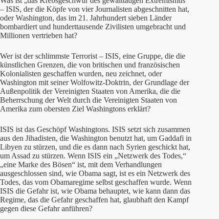
Was ist „das Krebsgeschwür des gewalttätigen Extremismus“
– ISIS, der die Köpfe von vier Journalisten abgeschnitten hat,
oder Washington, das im 21. Jahrhundert sieben Länder
bombardiert und hunderttausende Zivilisten umgebracht und
Millionen vertrieben hat?
Wer ist der schlimmste Terrorist – ISIS, eine Gruppe, die die
künstlichen Grenzen, die von britischen und französischen
Kolonialisten geschaffen wurden, neu zeichnet, oder
Washington mit seiner Wolfowitz-Doktrin, der Grundlage der
Außenpolitik der Vereinigten Staaten von Amerika, die die
Beherrschung der Welt durch die Vereinigten Staaten von
Amerika zum obersten Ziel Washingtons erklärt?
ISIS ist das Geschöpf Washingtons. ISIS setzt sich zusammen
aus den Jihadisten, die Washington benutzt hat, um Gaddafi in
Libyen zu stürzen, und die es dann nach Syrien geschickt hat,
um Assad zu stürzen. Wenn ISIS ein „Netzwerk des Todes,“
„eine Marke des Bösen“ ist, mit dem Verhandlungen
ausgeschlossen sind, wie Obama sagt, ist es ein Netzwerk des
Todes, das vom Obamaregime selbst geschaffen wurde. Wenn
ISIS die Gefahr ist, wie Obama behauptet, wie kann dann das
Regime, das die Gefahr geschaffen hat, glaubhaft den Kampf
gegen diese Gefahr anführen?