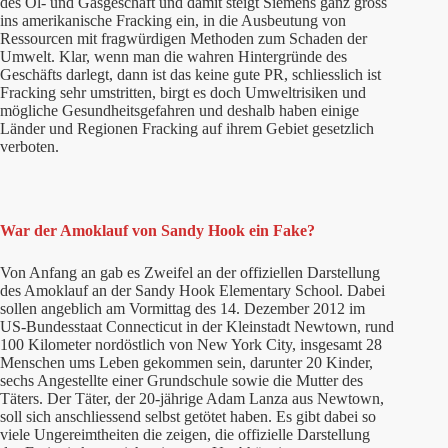
des Öl- und Gasgeschäft und damit steigt Siemens ganz gross
ins amerikanische Fracking ein, in die Ausbeutung von
Ressourcen mit fragwürdigen Methoden zum Schaden der
Umwelt. Klar, wenn man die wahren Hintergründe des
Geschäfts darlegt, dann ist das keine gute PR, schliesslich ist
Fracking sehr umstritten, birgt es doch Umweltrisiken und
mögliche Gesundheitsgefahren und deshalb haben einige
Länder und Regionen Fracking auf ihrem Gebiet gesetzlich
verboten.
War der Amoklauf von Sandy Hook ein Fake?
Von Anfang an gab es Zweifel an der offiziellen Darstellung
des Amoklauf an der Sandy Hook Elementary School. Dabei
sollen angeblich am Vormittag des 14. Dezember 2012 im
US-Bundesstaat Connecticut in der Kleinstadt Newtown, rund
100 Kilometer nordöstlich von New York City, insgesamt 28
Menschen ums Leben gekommen sein, darunter 20 Kinder,
sechs Angestellte einer Grundschule sowie die Mutter des
Täters. Der Täter, der 20-jährige Adam Lanza aus Newtown,
soll sich anschliessend selbst getötet haben. Es gibt dabei so
viele Ungereimtheiten die zeigen, die offizielle Darstellung