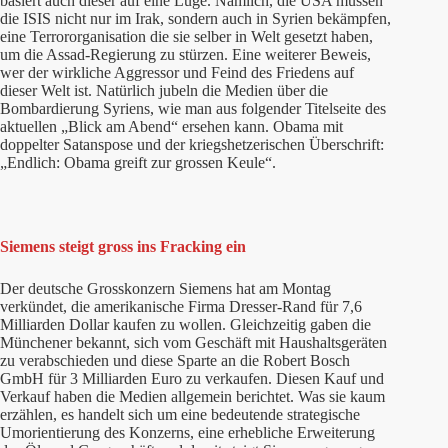
basiert auch dieser auf eine Lüge. Nämlich, die USA müssen
die ISIS nicht nur im Irak, sondern auch in Syrien bekämpfen,
eine Terrororganisation die sie selber in Welt gesetzt haben,
um die Assad-Regierung zu stürzen. Eine weiterer Beweis,
wer der wirkliche Aggressor und Feind des Friedens auf
dieser Welt ist. Natürlich jubeln die Medien über die
Bombardierung Syriens, wie man aus folgender Titelseite des
aktuellen „Blick am Abend“ ersehen kann. Obama mit
doppelter Satanspose und der kriegshetzerischen Überschrift:
„Endlich: Obama greift zur grossen Keule“.
Siemens steigt gross ins Fracking ein
Der deutsche Grosskonzern Siemens hat am Montag
verkündet, die amerikanische Firma Dresser-Rand für 7,6
Milliarden Dollar kaufen zu wollen. Gleichzeitig gaben die
Münchener bekannt, sich vom Geschäft mit Haushaltsgeräten
zu verabschieden und diese Sparte an die Robert Bosch
GmbH für 3 Milliarden Euro zu verkaufen. Diesen Kauf und
Verkauf haben die Medien allgemein berichtet. Was sie kaum
erzählen, es handelt sich um eine bedeutende strategische
Umorientierung des Konzerns, eine erhebliche Erweiterung