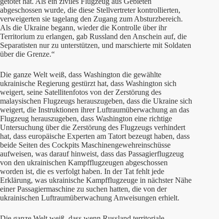
getötet hat. Als ein ziviles Flugzeug aus Gebieten
abgeschossen wurde, die diese Stellvertreter kontrollierten,
verweigerten sie tagelang den Zugang zum Absturzbereich.
Als die Ukraine begann, wieder die Kontrolle über ihr
Territorium zu erlangen, gab Russland den Anschein auf, die
Separatisten nur zu unterstützen, und marschierte mit Soldaten
über die Grenze.“
Die ganze Welt weiß, dass Washington die gewählte
ukrainische Regierung gestürzt hat, dass Washington sich
weigert, seine Satellitenfotos von der Zerstörung des
malaysischen Flugzeugs herauszugeben, dass die Ukraine sich
weigert, die Instruktionen ihrer Luftraumüberwachung an das
Flugzeug herauszugeben, dass Washington eine richtige
Untersuchung über die Zerstörung des Flugzeugs verhindert
hat, dass europäische Experten am Tatort bezeugt haben, dass
beide Seiten des Cockpits Maschinengewehreinschüsse
aufweisen, was darauf hinweist, dass das Passagierflugzeug
von den ukrainischen Kampfflugzeugen abgeschossen
worden ist, die es verfolgt haben. In der Tat fehlt jede
Erklärung, was ukrainische Kampfflugzeuge in nächster Nähe
einer Passagiermaschine zu suchen hatten, die von der
ukrainischen Luftraumüberwachung Anweisungen erhielt.
Die ganze Welt weiß, dass wenn Russland territoriale