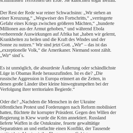
schlimmsten Terroristen der Erde. Sie klatschten sogar Beifall.
Der Rest der Rede war reiner Schwachsinn: „Wir stehen an
einer Kreuzung,“ „Wegweiser des Fortschritts,“ „verringerte
Gefahr eines Kriegs zwischen größeren Mächten,“ „hunderte
Millionen aus der Armut gehoben,“ und während Ebola
verheerende Auswirkungen auf Afrika hat „haben wir gelernt,
Krankheiten zu heilen und die Kraft des Windes und der
Sonne zu nutzen.“ Wir sind jetzt Gott. „Wir“ – das ist das
„exzeptionelle Volk,“ die Amerikaner. Niemand sonst zählt.
„Wir“ sind´s.
Es ist unmöglich, die absurdeste Äußerung oder schändlichste
Lüge in Obamas Rede herauszufinden. Ist es die? „Die
russische Aggression in Europa erinnert an die Zeiten, in
denen große Länder über kleine hinwegtrampelten bei der
Verfolgung ihrer territorialen Begierde.“
Oder die? „Nachdem die Menschen in der Ukraine
öffentlichen Protest und Forderungen nach Reform mobilisiert
hatten, flüchtete ihr korrupter Präsident. Gegen den Willen der
Regierung in Kiew wurde die Krim annektiert. Russland
lieferte Waffen in die Ostukraine, feuerte gewalttätige
Separatisten an und entfachte einen Konflikt, der Tausende