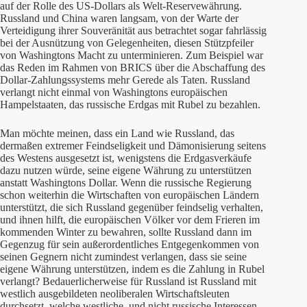
auf der Rolle des US-Dollars als Welt-Reservewährung.
Russland und China waren langsam, von der Warte der
Verteidigung ihrer Souveränität aus betrachtet sogar fahrlässig
bei der Ausnützung von Gelegenheiten, diesen Stützpfeiler
von Washingtons Macht zu unterminieren. Zum Beispiel war
das Reden im Rahmen von BRICS über die Abschaffung des
Dollar-Zahlungssystems mehr Gerede als Taten. Russland
verlangt nicht einmal von Washingtons europäischen
Hampelstaaten, das russische Erdgas mit Rubel zu bezahlen.
Man möchte meinen, dass ein Land wie Russland, das
dermaßen extremer Feindseligkeit und Dämonisierung seitens
des Westens ausgesetzt ist, wenigstens die Erdgasverkäufe
dazu nutzen würde, seine eigene Währung zu unterstützen
anstatt Washingtons Dollar. Wenn die russische Regierung
schon weiterhin die Wirtschaften von europäischen Ländern
unterstützt, die sich Russland gegenüber feindselig verhalten,
und ihnen hilft, die europäischen Völker vor dem Frieren im
kommenden Winter zu bewahren, sollte Russland dann im
Gegenzug für sein außerordentliches Entgegenkommen von
seinen Gegnern nicht zumindest verlangen, dass sie seine
eigene Währung unterstützen, indem es die Zahlung in Rubel
verlangt? Bedauerlicherweise für Russland ist Russland mit
westlich ausgebildeten neoliberalen Wirtschaftsleuten
durchsetzt, welche westliche, und nicht russische Interessen