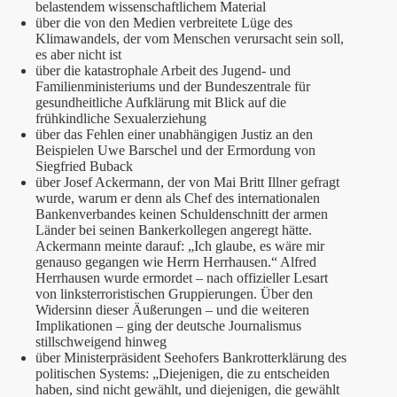
belastendem wissenschaftlichem Material
über die von den Medien verbreitete Lüge des
Klimawandels, der vom Menschen verursacht sein soll,
es aber nicht ist
über die katastrophale Arbeit des Jugend- und
Familienministeriums und der Bundeszentrale für
gesundheitliche Aufklärung mit Blick auf die
frühkindliche Sexualerziehung
über das Fehlen einer unabhängigen Justiz an den
Beispielen Uwe Barschel und der Ermordung von
Siegfried Buback
über Josef Ackermann, der von Mai Britt Illner gefragt
wurde, warum er denn als Chef des internationalen
Bankenverbandes keinen Schuldenschnitt der armen
Länder bei seinen Bankerkollegen angeregt hätte.
Ackermann meinte darauf: „Ich glaube, es wäre mir
genauso gegangen wie Herrn Herrhausen.“ Alfred
Herrhausen wurde ermordet – nach offizieller Lesart
von linksterroristischen Gruppierungen. Über den
Widersinn dieser Äußerungen – und die weiteren
Implikationen – ging der deutsche Journalismus
stillschweigend hinweg
über Ministerpräsident Seehofers Bankrotterklärung des
politischen Systems: „Diejenigen, die zu entscheiden
haben, sind nicht gewählt, und diejenigen, die gewählt