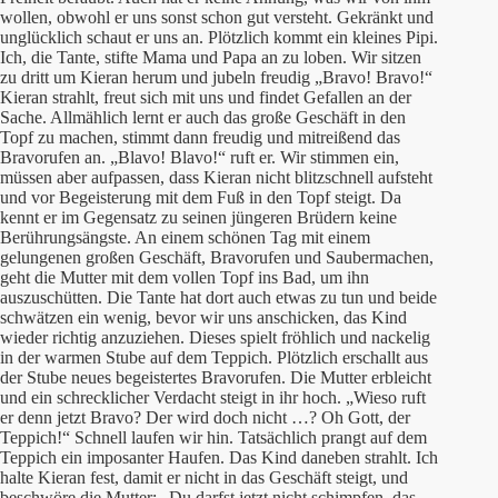
wollen, obwohl er uns sonst schon gut versteht. Gekränkt und
unglücklich schaut er uns an. Plötzlich kommt ein kleines Pipi.
Ich, die Tante, stifte Mama und Papa an zu loben. Wir sitzen
zu dritt um Kieran herum und jubeln freudig „Bravo! Bravo!“
Kieran strahlt, freut sich mit uns und findet Gefallen an der
Sache. Allmählich lernt er auch das große Geschäft in den
Topf zu machen, stimmt dann freudig und mitreißend das
Bravorufen an. „Blavo! Blavo!“ ruft er. Wir stimmen ein,
müssen aber aufpassen, dass Kieran nicht blitzschnell aufsteht
und vor Begeisterung mit dem Fuß in den Topf steigt. Da
kennt er im Gegensatz zu seinen jüngeren Brüdern keine
Berührungsängste. An einem schönen Tag mit einem
gelungenen großen Geschäft, Bravorufen und Saubermachen,
geht die Mutter mit dem vollen Topf ins Bad, um ihn
auszuschütten. Die Tante hat dort auch etwas zu tun und beide
schwätzen ein wenig, bevor wir uns anschicken, das Kind
wieder richtig anzuziehen. Dieses spielt fröhlich und nackelig
in der warmen Stube auf dem Teppich. Plötzlich erschallt aus
der Stube neues begeistertes Bravorufen. Die Mutter erbleicht
und ein schrecklicher Verdacht steigt in ihr hoch. „Wieso ruft
er denn jetzt Bravo? Der wird doch nicht …? Oh Gott, der
Teppich!“ Schnell laufen wir hin. Tatsächlich prangt auf dem
Teppich ein imposanter Haufen. Das Kind daneben strahlt. Ich
halte Kieran fest, damit er nicht in das Geschäft steigt, und
beschwöre die Mutter: „Du darfst jetzt nicht schimpfen, das