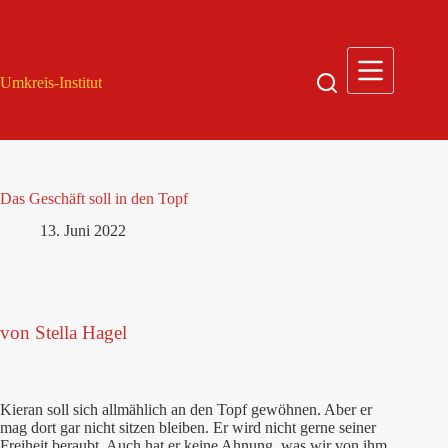
Zum
Inhalt
springen
Umkreis-Institut
Das Geschäft soll in den Topf
13. Juni 2022
von Stella Hagel
Kieran soll sich allmählich an den Topf gewöhnen. Aber er
mag dort gar nicht sitzen bleiben. Er wird nicht gerne seiner
Freiheit beraubt. Auch hat er keine Ahnung, was wir von ihm