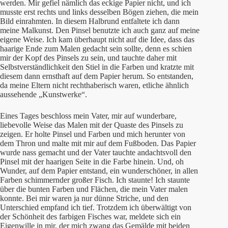
werden. Mir gefiel nämlich das eckige Papier nicht, und ich
musste erst rechts und links desselben Bögen ziehen, die mein
Bild einrahmten. In diesem Halbrund entfaltete ich dann
meine Malkunst. Den Pinsel benutzte ich auch ganz auf meine
eigene Weise. Ich kam überhaupt nicht auf die Idee, dass das
haarige Ende zum Malen gedacht sein sollte, denn es schien
mir der Kopf des Pinsels zu sein, und tauchte daher mit
Selbstverständlichkeit den Stiel in die Farben und kratzte mit
diesem dann ernsthaft auf dem Papier herum. So entstanden,
da meine Eltern nicht rechthaberisch waren, etliche ähnlich
aussehende „Kunstwerke“.
Eines Tages beschloss mein Vater, mir auf wunderbare,
liebevolle Weise das Malen mit der Quaste des Pinsels zu
zeigen. Er holte Pinsel und Farben und mich herunter von
dem Thron und malte mit mir auf dem Fußboden. Das Papier
wurde nass gemacht und der Vater tauchte andachtsvoll den
Pinsel mit der haarigen Seite in die Farbe hinein. Und, oh
Wunder, auf dem Papier entstand, ein wunderschöner, in allen
Farben schimmernder großer Fisch. Ich staunte! Ich staunte
über die bunten Farben und Flächen, die mein Vater malen
konnte. Bei mir waren ja nur dünne Striche, und den
Unterschied empfand ich tief. Trotzdem ich überwältigt von
der Schönheit des farbigen Fisches war, meldete sich ein
Eigenwille in mir, der mich zwang das Gemälde mit beiden