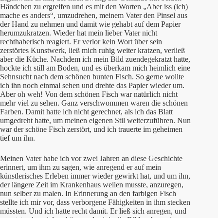
Händchen zu ergreifen und es mit den Worten „Aber iss (ich)
mache es anders“, umzudrehen, meinem Vater den Pinsel aus
der Hand zu nehmen und damit wie gehabt auf dem Papier
herumzukratzen. Wieder hat mein lieber Vater nicht
rechthaberisch reagiert. Er verlor kein Wort über sein
zerstörtes Kunstwerk, ließ mich ruhig weiter kratzen, verließ
aber die Küche. Nachdem ich mein Bild zuendegekratzt hatte,
hockte ich still am Boden, und es überkam mich heimlich eine
Sehnsucht nach dem schönen bunten Fisch. So gerne wollte
ich ihn noch einmal sehen und drehte das Papier wieder um.
Aber oh weh! Von dem schönen Fisch war natürlich nicht
mehr viel zu sehen. Ganz verschwommen waren die schönen
Farben. Damit hatte ich nicht gerechnet, als ich das Blatt
umgedreht hatte, um meinen eigenen Stil weiterzuführen. Nun
war der schöne Fisch zerstört, und ich trauerte im geheimen
tief um ihn.
Meinen Vater habe ich vor zwei Jahren an diese Geschichte
erinnert, um ihm zu sagen, wie anregend er auf mein
künstlerisches Erleben immer wieder gewirkt hat, und um ihn,
der längere Zeit im Krankenhaus weilen musste, anzuregen,
nun selber zu malen. In Erinnerung an den farbigen Fisch
stellte ich mir vor, dass verborgene Fähigkeiten in ihm stecken
müssten. Und ich hatte recht damit. Er ließ sich anregen, und