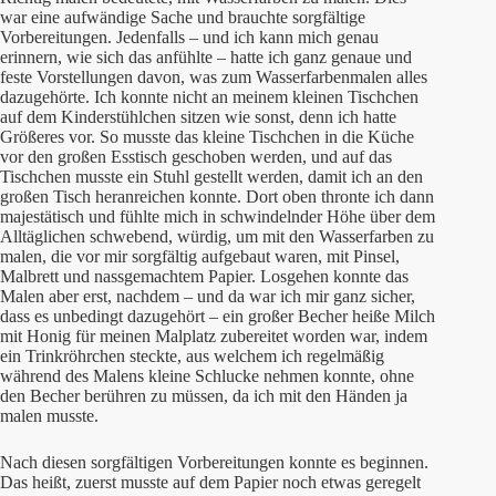
war eine aufwändige Sache und brauchte sorgfältige
Vorbereitungen. Jedenfalls – und ich kann mich genau
erinnern, wie sich das anfühlte – hatte ich ganz genaue und
feste Vorstellungen davon, was zum Wasserfarbenmalen alles
dazugehörte. Ich konnte nicht an meinem kleinen Tischchen
auf dem Kinderstühlchen sitzen wie sonst, denn ich hatte
Größeres vor. So musste das kleine Tischchen in die Küche
vor den großen Esstisch geschoben werden, und auf das
Tischchen musste ein Stuhl gestellt werden, damit ich an den
großen Tisch heranreichen konnte. Dort oben thronte ich dann
majestätisch und fühlte mich in schwindelnder Höhe über dem
Alltäglichen schwebend, würdig, um mit den Wasserfarben zu
malen, die vor mir sorgfältig aufgebaut waren, mit Pinsel,
Malbrett und nassgemachtem Papier. Losgehen konnte das
Malen aber erst, nachdem – und da war ich mir ganz sicher,
dass es unbedingt dazugehört – ein großer Becher heiße Milch
mit Honig für meinen Malplatz zubereitet worden war, indem
ein Trinkröhrchen steckte, aus welchem ich regelmäßig
während des Malens kleine Schlucke nehmen konnte, ohne
den Becher berühren zu müssen, da ich mit den Händen ja
malen musste.
Nach diesen sorgfältigen Vorbereitungen konnte es beginnen.
Das heißt, zuerst musste auf dem Papier noch etwas geregelt