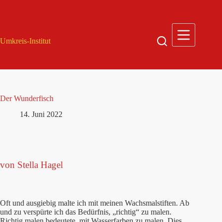
Zum
Inhalt
springen
Umkreis-Institut
Der Wunderfisch
14. Juni 2022
von Stella Hagel
Oft und ausgiebig malte ich mit meinen Wachsmalstiften. Ab
und zu verspürte ich das Bedürfnis, „richtig“ zu malen.
Richtig malen bedeutete, mit Wasserfarben zu malen. Dies