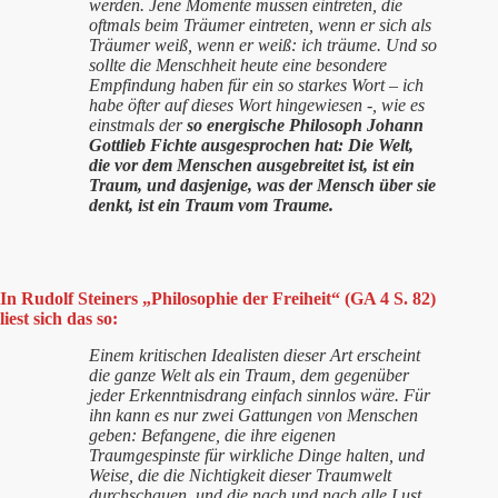
werden. Jene Momente müssen eintreten, die
oftmals beim Träumer eintreten, wenn er sich als
Träumer weiß, wenn er weiß: ich träume. Und so
sollte die Menschheit heute eine besondere
Empfindung haben für ein so starkes Wort – ich
habe öfter auf dieses Wort hingewiesen -, wie es
einstmals der
so energische Philosoph Johann
Gottlieb Fichte ausgesprochen hat: Die Welt,
die vor dem Menschen ausgebreitet ist, ist ein
Traum, und dasjenige, was der Mensch über sie
denkt,
ist ein Traum vom Traume.
In Rudolf Steiners „Philosophie der Freiheit“ (GA 4 S. 82)
liest sich das so:
Einem kritischen Idealisten dieser Art erscheint
die ganze Welt als ein Traum, dem gegenüber
jeder Erkenntnisdrang einfach sinnlos wäre. Für
ihn kann es nur zwei Gattungen von Menschen
geben: Befangene, die ihre eigenen
Traumgespinste für wirkliche Dinge halten, und
Weise, die die Nichtigkeit dieser Traumwelt
durchschauen, und die nach und nach alle Lust