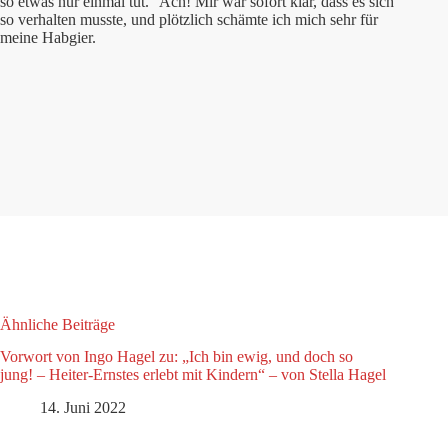
so etwas nur einmal tut.“ Ach! Mir war sofort klar, dass es sich
so verhalten musste, und plötzlich schämte ich mich sehr für
meine Habgier.
Ähnliche Beiträge
Vorwort von Ingo Hagel zu: „Ich bin ewig, und doch so
jung! – Heiter-Ernstes erlebt mit Kindern“ – von Stella Hagel
14. Juni 2022