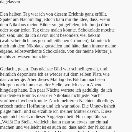
dagelassen.
Den halben Tag war ich von diesem Erlebnis ganz erfüllt.
Später am Nachmittag jedoch kam mir die Idee, dass, wenn
dem Nikolaus meine Bilder so gut gefielen, ich ihm ja öfter
oder sogar jeden Tag eines malen könnte. Schokolade mochte
ich sehr, und da ich davon nicht besonders viel bekam
(wahrscheinlich aus gesundheitlichen Gründen), könnte ich
mich mit dem Nikolaus gutstellen und hätte dann immer meine
eigene, selbstverdiente Schokolade, von der meine Mutter ja
nichts zu wissen brauchte.
Gedacht, getan. Das nächste Bild war schnell gemalt, und
heimlich deponierte ich es wieder auf dem selben Platz wie
das vorherige. Aber dieses Mal lag das Bild am nächsten
Morgen noch immer an der Stelle, wo ich es am Abend
hingelegt hatte. Ein paar Nächte wartete ich geduldig, da ich
mir denken konnte, dass der Nikolaus nicht jede Nacht
vorüberschweben konnte. Nach mehreren Nächten allerdings
erlosch meine Hoffnung und ich war ratlos. Die Ungewissheit
plagte mich, und so erzählte ich meiner Mutter davon. Diese
sagte nicht viel zu dieser Angelegenheit. Nur ungefähr so:
„Weißt Du Stella, vielleicht kann man so etwas nur einmal
machen und vielleicht ist es auch so, dass auch der Nikolaus