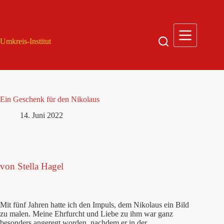
Zum
Inhalt
springen
Umkreis-Institut
Ein Geschenk für den Nikolaus
14. Juni 2022
von Stella Hagel
Mit fünf Jahren hatte ich den Impuls, dem Nikolaus ein Bild
zu malen. Meine Ehrfurcht und Liebe zu ihm war ganz
besonders angeregt worden, nachdem er in der