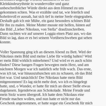
Kleinkindeurythmie in wundervoller und ganz
unbeschreiblicher Würde direkt aus dem Himmel zu uns
gekommen schien. Was er erzählte und tat, wie feierlich und
hoheitsvoll er aussah, hat sich tief in meine Seele eingegraben.
Deshalb gab ich mir Mühe, ein ganz besonders schönes Bild
für ihn zu malen. Meine Mutter musste mir helfen, hinten auf
das Bild „Lieber Nikolaus, von Stella“ draufzuschreiben.
Dann suchten wir auf unserer Loggia einen Platz aus, wo das
Bild so lag, dass er es bei seinem Vorüberschweben gut sehen
konnte.
Voller Spannung ging ich an diesem Abend zu Bett. Wird der
Nikolaus mein Bild und meine Liebe für würdig halten? Wird
er mein Bild wirklich mitnehmen? Und wird er es auch schön
finden? Diese bangen Fragen bewegten mein Herz, und am
nächsten Morgen war ich natürlich sehr früh wach. Das erste,
was ich tat, war hinauszuhuschen um zu schauen, ob das Bild
fort war. Und tatsächlich! Der Nikolaus hatte mein Bild
mitgenommen! Es lag nicht mehr dort, wo ich es hingelegt
hatte, und, o Wunder, er hatte für mich an dieser Stelle etwas
dagelassen. Irgendetwas aus Schokolade. Meine Freude und
mein Stolz waren übergroß. Ich hatte dem Nikolaus eine
Freude machen wollen, und nun hatte er nicht nur das
Geschenk angenommen, er hatte sogar ein Geschenk für mich