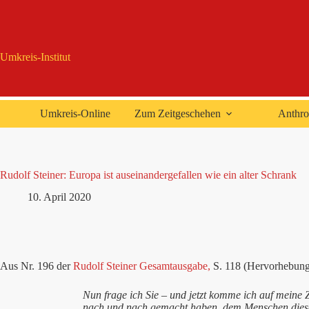
Zum
Inhalt
springen
Umkreis-Institut
Umkreis-Online
Zum Zeitgeschehen
Anthro
Rudolf Steiner: Europa ist auseinandergefallen wie ein alter Schrank
10. April 2020
Aus Nr. 196 der
Rudolf Steiner Gesamtausgabe,
S. 118 (Hervorhebung
Nun frage ich Sie – und jetzt komme ich auf meine
nach und nach gemacht haben, dem Menschen diesen 