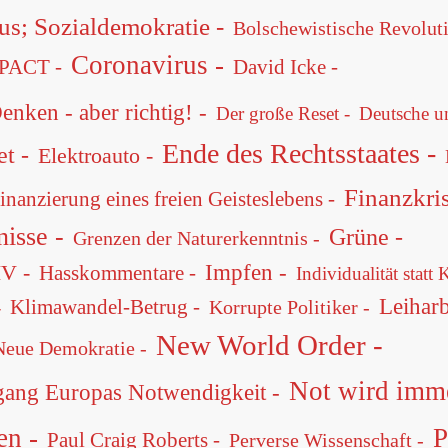
s; Sozialdemokratie -
Bolschewistische Revoluti
Coronavirus -
David Icke -
ACT -
enken - aber richtig! -
Der große Reset -
Deutsche un
Ende des Rechtsstaates -
et -
Elektroauto -
Finanzkris
inanzierung eines freien Geisteslebens -
nisse -
Grüne -
Grenzen der Naturerkenntnis -
Impfen -
IV -
Hasskommentare -
Individualität statt 
Leiharb
Klimawandel-Betrug -
Korrupte Politiker -
-
New World Order -
Neue Demokratie -
Not wird imme
gang Europas Notwendigkeit -
en -
P
Paul Craig Roberts -
Perverse Wissenschaft -