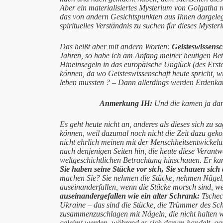
Aber ein materialisiertes Mysterium von Golgatha r
das von andern Gesichtspunkten aus Ihnen dargelegt
spirituelles Verständnis zu suchen für dieses Myst
Das heißt aber mit andern Worten:
Geisteswissensc
Jahren, so habe ich am Anfang meiner heutigen Betr
Hineinsegeln in das europäische Unglück (des Erst
können, da wo Geisteswissenschaft heute spricht, w
leben mussten ? – Dann allerdings werden Erdenkatas
Anmerkung IH:
Und die kamen ja dann
Es geht heute nicht an, anderes als dieses sich zu 
können, weil dazumal noch nicht die Zeit dazu geko
nicht ehrlich meinen mit der Menschheitsentwickelu
nach denjenigen Seiten hin, die heute diese Vera
weltgeschichtlichen Betrachtung hinschauen. Er ka
Sie haben seine Stücke vor sich, Sie schauen sich 
machen Sie? Sie nehmen die Stücke, nehmen Nägel,
auseinanderfallen, wenn die Stücke morsch sind, we
auseinandergefallen wie ein alter Schrank:
Tschec
Ukraine – das sind die Stücke, die Trümmer des 
zusammenzuschlagen mit Nägeln, die nicht halten w
geleimt werden, während es sich darum handelt, ga