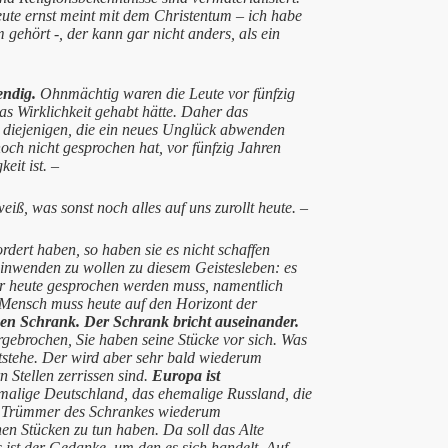
eute ernst meint mit dem Christentum – ich habe
ehört -, der kann gar nicht anders, als ein
endig.
Ohnmächtig waren die Leute vor fünfzig
as Wirklichkeit gehabt hätte. Daher das
n diejenigen, die ein neues Unglück abwenden
och nicht gesprochen hat, vor fünfzig Jahren
eit ist. –
ß, was sonst noch alles auf uns zurollt heute. –
rdert haben, so haben sie es nicht schaffen
hinwenden zu wollen zu diesem Geistesleben: es
der heute gesprochen werden muss, namentlich
 Mensch muss heute auf den Horizont der
nen Schrank. Der Schrank bricht auseinander.
gebrochen, Sie haben seine Stücke vor sich. Was
tstehe. Der wird aber sehr bald wiederum
 Stellen zerrissen sind.
Europa ist
malige Deutschland, das ehemalige Russland, die
en Trümmer des Schrankes wiederum
en Stücken zu tun haben. Da soll das Alte
ist der Gedanke, um den es sich handelt. Auf