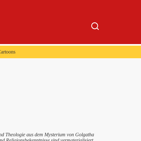
artoons
e und Theologie aus dem Mysterium von Golgatha
 Religionsbekenntnisse sind vermaterialisiert.