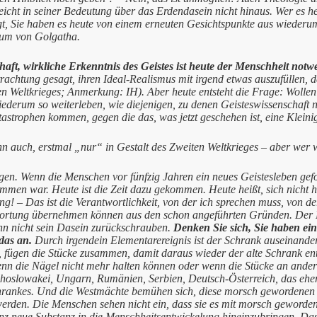
eicht in seiner Bedeutung über das Erdendasein nicht hinaus. Wer es h
, Sie haben es heute von einem erneuten Gesichtspunkte aus wiederum g
erium von Golgatha.
haft, wirkliche Erkenntnis des Geistes ist heute der Menschheit notw
achtung gesagt, ihren Ideal-Realismus mit irgend etwas auszufüllen, d
en Weltkrieges; Anmerkung: IH). Aber heute entsteht die Frage: Wolle
iederum so weiterleben, wie diejenigen, zu denen Geisteswissenschaft n
trophen kommen, gegen die das, was jetzt geschehen ist, eine Kleinigk
 auch, erstmal „nur“ in Gestalt des Zweiten Weltkrieges – aber wer wei
sagen. Wenn die Menschen vor fünfzig Jahren ein neues Geistesleben gefo
mmen war. Heute ist die Zeit dazu gekommen. Heute heißt, sich nicht 
ng! – Das ist die Verantwortlichkeit, von der ich sprechen muss, von 
ntwortung übernehmen können aus den schon angeführten Gründen. Der
nn nicht sein Dasein zurückschrauben.
Denken Sie sich, Sie haben ei
das an.
Durch irgendein Elementarereignis ist der Schrank auseinander
 fügen die Stücke zusammen, damit daraus wieder der alte Schrank en
nn die Nägel nicht mehr halten können oder wenn die Stücke an andern
hoslowakei, Ungarn, Rumänien, Serbien, Deutsch-Österreich, das ehe
Schrankes. Und die Westmächte bemühen sich, diese morsch geworden
erden. Die Menschen sehen nicht ein, dass sie es mit morsch geworden
nz neue Substanz in die Menschheitsentwickelung hineinzubringen. Das 