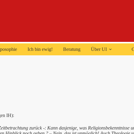
posophie
Ich bin ewig!
Beratung
Über UI
C
en IH):
 Zeitbetrachtung zurück -: Kann dasjenige, was Religionsbekenntniss
Hinblick noch geben ? – Nein, das ist unmöglich! Auch Theologie und