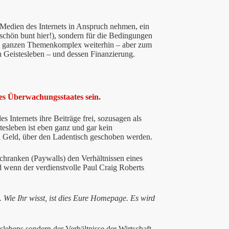
 Medien des Internets in Anspruch nehmen, ein
schön bunt hier!), sondern für die Bedingungen
esem ganzen Themenkomplex weiterhin – aber zum
n Geistesleben – und dessen Finanzierung.
es Überwachungsstaates sein.
 Internets ihre Beiträge frei, sozusagen als
tesleben ist eben ganz und gar kein
n Geld, über den Ladentisch geschoben werden.
chranken (Paywalls) den Verhältnissen eines
d wenn der verdienstvolle Paul Craig Roberts
. Wie Ihr wisst, ist dies Eure Homepage. Es wird
slebens sondern der Verhältnisse der Wirtschaft