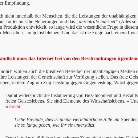
er Empfindung.
ch nicht innerhalb der Menschen, die die Leistungen der unabhängigen
 nur für technische Neuerungen und das
„dezentrale Internet“
(Alles so 
en Produktion entwickelt, so lange wird die wesentliche Frage in di
 Menschen – ungelöst bleiben. Und das ist die Frage nach einem freie
tändlich muss das Internet frei von den Beschränkungen irgendein
ändlich wollen auch die kreativen Betreiber der unabhängigen Medien des
hre Leistungen der Gemeinschaft zur Verfügung stellen. Das freie Geis
sleben, in dem Zug um Zug Leistung gegen Gegenleistung, Wurst gege
Damit widerspricht die Installierung von Bezahlcontent und Bezahls
freien Geisteslebens. Sie sind Elemente des Wirtschaftslebens. – Un
schreibt:
Liebe Freunde, dies ist meine vierteljährliche Bitte um
Spenden
sie so lange geben, wie Ihr sie unterstützt.
Dann hat das natürlich schon schwere Züge nicht eines freien Geiste