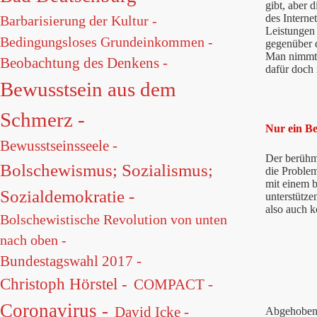
gibt, aber 
des Interne
Barbarisierung der Kultur -
Leistungen 
Bedingungsloses Grundeinkommen -
gegenüber d
Man nimmt e
Beobachtung des Denkens -
dafür doch 
Bewusstsein aus dem
Schmerz -
Nur ein Bei
Bewusstseinsseele -
Der berühm
Bolschewismus; Sozialismus;
die Problem
mit einem b
Sozialdemokratie -
unterstütze
also auch k
Bolschewistische Revolution von unten
nach oben -
Bundestagswahl 2017 -
Christoph Hörstel -
COMPACT -
Coronavirus -
David Icke -
Abgehobene 