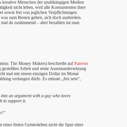
als kreative Menschen der unabhängigen Medien
tigkeit nicht leben, weil alle Konsumenten ihrer
ei sowie frei von jeglichen Verpflichtungen
er was zum Besten geben, sich doch ausbreiten.
ht) mal da zustimmend – aber bezahlen tut man
tion: The Money Makers) beschreibt auf
Patreon
 gestellten Arbeit und seine Auseinandersetzung
icht mal mit einem einzigen Dollar im Monat
ahlung verlangen dürfe. Es müsste „frei sein“,
 into an argument with a guy who loves
 to support it.
ee!”
eines freien Geistesleben nicht die Spur einer