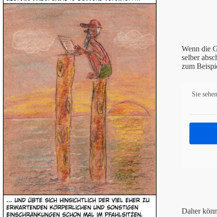
Wenn die G
selber absc
zum Beispie
Sie sehen
Daher könnt