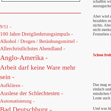
schaffen w
auszugucke
Aber wird 
bezahlen m
nichts. Abe
9/11 -
nicht merke
100 Jahre Dreigliederungsimpuls -
Fernsehen u
Alkohol / Drogen / Betäubungsmittel -
Allerchristlichstes Abendland -
Schon froh
Anglo-Amerika -
Arbeit darf keine Ware mehr
sein -
Das mag sei
Aufklären -
einfach und
Auslese der Schlechtesten -
misslichen
Leute auch 
Automatisierung -
Bad Deutschburg -
Und was hi