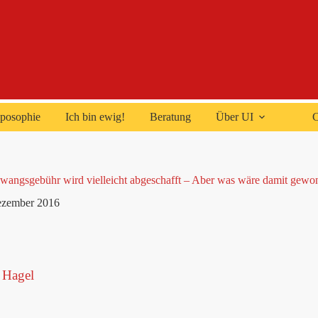
posophie
Ich bin ewig!
Beratung
Über UI
C
angsgebühr wird vielleicht abgeschafft – Aber was wäre damit gewo
ezember 2016
 Hagel