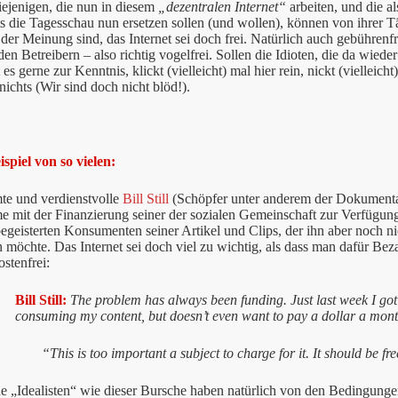
diejenigen, die nun in diesem
„dezentralen Internet“
arbeiten, und die 
ts die Tagesschau nun ersetzen sollen (und wollen), können von ihrer Tä
der Meinung sind, das Internet sei doch frei. Natürlich auch gebührenfr
en Betreibern – also richtig vogelfrei. Sollen die Idioten, die da wied
s gerne zur Kenntnis, klickt (vielleicht) mal hier rein, nickt (vielleic
nichts (Wir sind doch nicht blöd!).
spiel von so vielen:
te und verdienstvolle
Bill Still
(Schöpfer unter anderem der Dokumenta
e mit der Finanzierung seiner der sozialen Gemeinschaft zur Verfügung
egeisterten Konsumenten seiner Artikel und Clips, der ihn aber noch n
n möchte. Das Internet sei doch viel zu wichtig, als dass man dafür Bez
ostenfrei:
Bill Still:
The problem has always been funding. Just last week I got
consuming my content, but doesn’t even want to pay a dollar a month
“This is too important a subject to charge for it. It should be fr
„Idealisten“ wie dieser Bursche haben natürlich von den Bedingungen 