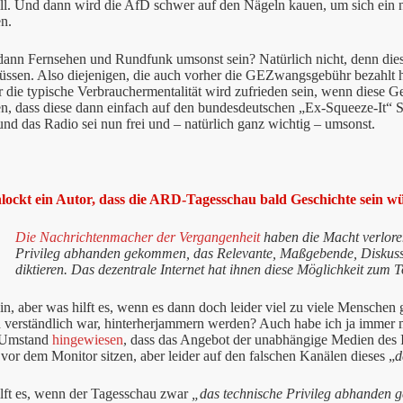
ill. Und dann wird die AfD schwer auf den Nägeln kauen, um sich ein
n.
dann Fernsehen und Rundfunk umsonst sein? Natürlich nicht, denn die
üssen. Also diejenigen, die auch vorher die GEZwangsgebühr bezahlt
r die typische Verbrauchermentalität wird zufrieden sein, wenn diese Geb
n, dass diese dann einfach auf den bundesdeutschen „Ex-Squeeze-It“ S
nd das Radio sei nun frei und – natürlich ganz wichtig – umsonst.
lockt ein Autor, dass die ARD-Tagesschau bald Geschichte sein w
Die Nachrichtenmacher der Vergangenheit
haben die Macht verlore
Privileg abhanden gekommen, das Relevante, Maßgebende, Diskuss
diktieren. Das dezentrale Internet hat ihnen diese Möglichkeit z
n, aber was hilft es, wenn es dann doch leider viel zu viele Menschen 
 verständlich war, hinterherjammern werden? Auch habe ich ja immer 
 Umstand
hingewiesen
, dass das Angebot der unabhängige Medien des In
vor dem Monitor sitzen, aber leider auf den falschen Kanälen dieses „
d
lft es, wenn der Tagesschau zwar
„das technische Privileg abhanden