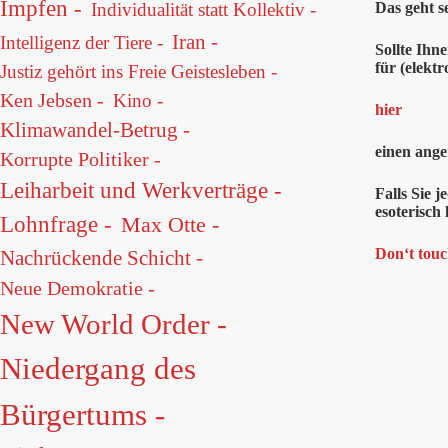
Impfen -
Das geht s
Individualität statt Kollektiv -
Iran -
Intelligenz der Tiere -
Sollte Ihn
für (elekt
Justiz gehört ins Freie Geistesleben -
Ken Jebsen -
Kino -
hier
Klimawandel-Betrug -
einen ange
Korrupte Politiker -
Leiharbeit und Werkverträge -
Falls Sie 
esoterisch
Lohnfrage -
Max Otte -
Don‘t touc
Nachrückende Schicht -
Neue Demokratie -
New World Order -
Niedergang des
Bürgertums -