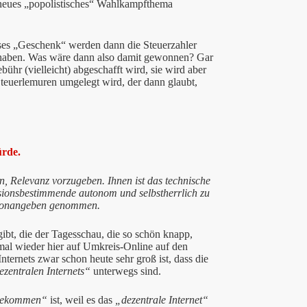
 neues „popolistisches“ Wahlkampfthema
ses „Geschenk“ werden dann die Steuerzahler
 haben. Was wäre dann also damit gewonnen? Gar
ühr (vielleicht) abgeschafft wird, sie wird aber
teuerlemuren umgelegt wird, der dann glaubt,
ürde.
n, Relevanz vorzugeben. Ihnen ist das technische
ionsbestimmende autonom und selbstherrlich zu
um Tonangeben genommen.
gibt, die der Tagesschau, die so schön knapp,
mal wieder hier auf Umkreis-Online auf den
ternets zwar schon heute sehr groß ist, dass die
ezentralen Internets“
unterwegs sind.
 gekommen“
ist, weil es das
„dezentrale Internet“