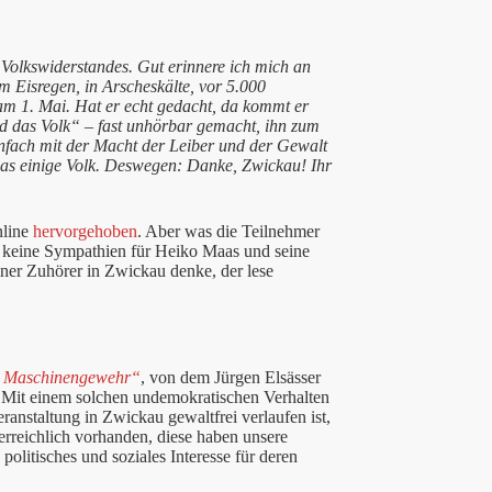
 Volkswiderstandes. Gut erinnere ich mich an
 Eisregen, in Arscheskälte, vor 5.000
1. Mai. Hat er echt gedacht, da kommt er
 das Volk“ – fast unhörbar gemacht, ihn zum
infach mit der Macht der Leiber und der Gewalt
as einige Volk. Deswegen: Danke, Zwickau! Ihr
nline
hervorgehoben
. Aber was die Teilnehmer
ege keine Sympathien für Heiko Maas und seine
iner Zuhörer in Zwickau denke, der lese
en Maschinengewehr“
, von dem Jürgen Elsässer
 Mit einem solchen undemokratischen Verhalten
anstaltung in Zwickau gewaltfrei verlaufen ist,
erreichlich vorhanden, diese haben unsere
politisches und soziales Interesse für deren