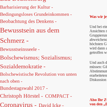
Barbarisierung der Kultur -
Bedingungsloses Grundeinkommen -
Was wir je
Beobachtung des Denkens -
Und bei ein
Bewusstsein aus dem
Ansichten n
Gruppierung
Schmerz -
abweichende
höchsten G
wird dann a
Bewusstseinsseele -
getroffen w
Bolschewismus; Sozialismus;
Und auch d
Sozialdemokratie -
müssen: Gib
Abstimmung
Bolschewistische Revolution von unten
erarbeitete
Diskussion 
nach oben -
Bundestagswahl 2017 -
Christoph Hörstel -
COMPACT -
Also Ihr 
Coronavirus -
von den „E
David Icke -