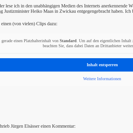
r lese ich in den unabhängigen Medien des Internets anerkennende Wor
 Justizminister Heiko Maas in Zwickau entgegengebracht haben. Ich bi
s einen (von vielen) Clips dazu:
 gerade einen Platzhalterinhalt von
Standard
. Um auf den eigentlichen Inhalt 
beachten Sie, dass dabei Daten an Drittanbieter weit
Inhalt entsperren
Weitere Informationen
chrieb Jürgen Elsässer einen Kommentar: