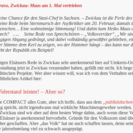
ravo, Zwickau: Maas am 1. Mai vertrieben
ine Chance für den Stasi-Chef in Sachsen. – Zwickau ist die Perle des
eine Rede beim Sternmarsch der Asylkritiker am 20. Februar, damals im
enschen… Eine wahnsinnige Stimmung! Und dahin kam Heiko Maas am 
urch? ….. Seine Rede von Sprechchören – „Volksverräter“, „Wir sind
ügigen Abgang gedrängt, und dabei vollständig gewaltfrei geblieben, e
er Stimme dem Kerl zu zeigen, wo der Hammer hängt – das kann nur d
bt der Republik ein Beispiel!
ürgen Elsässers Rede in Zwickau sehr anerkennend hier auf Umkreis-O
nstaltung jetzt in Zwickau veranstaltet haben, gefällt mir nicht. Ich h
litischen Projekte. Wer aber wissen will, was ich von dem Verhalten se
ührlichen Artikel hier:
iderstand leisten! – Aber so?
e COMPACT alles Gute, aber ich hoffe, dass aus dem
„publizistisch
sig spricht, nicht irgendwann mal wirkliche Maschinengewehre werden.
 Zwickau sind wir aber auf dem besten Wege dahin, auch wenn diese Ver
Elsässer ja anerkennend hervorhebt. Gründe für den Volkszorn sind üb
lber geschaffen. Aber „das Volk“ hat sie auch schaffen lassen, denn sein 
 jahrzehntelang viel zu schwach ausgeprägt.