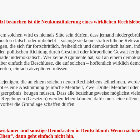
tzt brauchen ist die Neukonstituierung eines wirklichen Rechtsleben
em solchen wird es niemals Sitte sein dürfen, dass jemand niedergebrül
och so falsch oder unbeliebt – solange sie keine strafrechtliche Relev
en, die sich für fortschrittlich, freiheitlich und demokratisch halten, i
n politischen Richtung durch Geschrei oder körperliche Gewalt fertig
rade undemokratisch. Wer keine Argumente hat, soll an einem demokrat
ber einfach die Beschlüsse, die auf solchen – hoffentlich wirklich d
erden, einfach akzeptieren müssen.
iejenigen, die an einem solchen neuen Rechtslebens teilnehmen, werde
t es eine Abstimmung (einfache Mehrheit, Zwei-Drittel Mehrheit oder 
sergebnis beugen müssen. Dass alle beziehungsweise möglichst viele 
n Regelungen (Gesetzen) werden leben können, dafür muss eine offene,
vorher die Grundlage schaffen dürfen.
Zwickauer und sonstige Demokraten in Deutschland: Wenn nächst
liten“, dann geht einfach nicht hin.