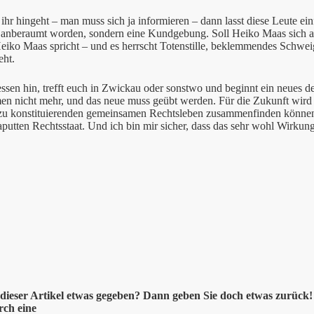
hr hingeht – man muss sich ja informieren – dann lasst diese Leute ein
 anberaumt worden, sondern eine Kundgebung. Soll Heiko Maas sich a
eiko Maas spricht – und es herrscht Totenstille, beklemmendes Schwe
eht.
essen hin, trefft euch in Zwickau oder sonstwo und beginnt ein neues 
en nicht mehr, und das neue muss geübt werden. Für die Zukunft wird
zu konstituierenden gemeinsamen Rechtsleben zusammenfinden können.
aputten Rechtsstaat. Und ich bin mir sicher, dass das sehr wohl Wirkun
dieser Artikel etwas gegeben? Dann geben Sie doch etwas zurück!
rch eine