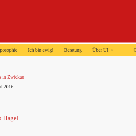
posophie
Ich bin ewig!
Beratung
Über UI
C
 in Zwickau
ai 2016
o Hagel