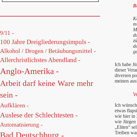
B
Ke
m
M
9/11 -
d
z
100 Jahre Dreigliederungsimpuls -
d
Alkohol / Drogen / Betäubungsmittel -
ge
Allerchristlichstes Abendland -
Ich habe J
Anglo-Amerika -
dieser Vera
diversen po
meinen ausf
Arbeit darf keine Ware mehr
sein -
W
Aufklären -
Ich wünsch
etwas flap
Auslese der Schlechtesten -
wie hier in
wie Jürgen 
Automatisierung -
„Eliten“ se
Treiben war
Bad Deutschburg -