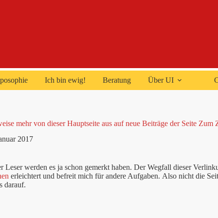
posophie
Ich bin ewig!
Beratung
Über UI
C
eise mehr von dieser Hauptseite aus auf neue Beiträge der Seite Zum 
Januar 2017
r Leser werden es ja schon gemerkt haben. Der Wegfall dieser Verlinkun
hen
erleichtert und befreit mich für andere Aufgaben. Also nicht die Sei
 darauf.