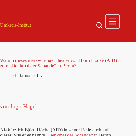
Zum
Inhalt
springen
Umkreis-Institut
Warum dieses merkwürdige Theater von Björn Höcke (AfD)
zum „Denkmal der Schande“ in Berlin?
21. Januar 2017
von Ingo Hagel
Als kürzlich Björn Höcke (AfD) in seiner Rede auch auf
dieses, wie er es nannte
„Denkmal der Schande“
in Berlin