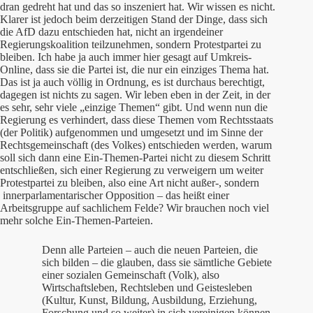
dran gedreht hat und das so inszeniert hat. Wir wissen es nicht.
Klarer ist jedoch beim derzeitigen Stand der Dinge, dass sich
die AfD dazu entschieden hat, nicht an irgendeiner
Regierungskoalition teilzunehmen, sondern Protestpartei zu
bleiben. Ich habe ja auch immer hier gesagt auf Umkreis-
Online, dass sie die Partei ist, die nur ein einziges Thema hat.
Das ist ja auch völlig in Ordnung, es ist durchaus berechtigt,
dagegen ist nichts zu sagen. Wir leben eben in der Zeit, in der
es sehr, sehr viele „einzige Themen“ gibt. Und wenn nun die
Regierung es verhindert, dass diese Themen vom Rechtsstaats
(der Politik) aufgenommen und umgesetzt und im Sinne der
Rechtsgemeinschaft (des Volkes) entschieden werden, warum
soll sich dann eine Ein-Themen-Partei nicht zu diesem Schritt
entschließen, sich einer Regierung zu verweigern um weiter
Protestpartei zu bleiben, also eine Art nicht außer-, sondern
innerparlamentarischer Opposition – das heißt einer
Arbeitsgruppe auf sachlichem Felde? Wir brauchen noch viel
mehr solche Ein-Themen-Parteien.
Denn alle Parteien – auch die neuen Parteien, die
sich bilden – die glauben, dass sie sämtliche Gebiete
einer sozialen Gemeinschaft (Volk), also
Wirtschaftsleben, Rechtsleben und Geistesleben
(Kultur, Kunst, Bildung, Ausbildung, Erziehung,
Forschung und so weiter) in sich vereinigen können,