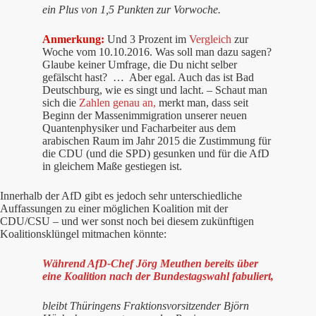
ein Plus von 1,5 Punkten zur Vorwoche.
Anmerkung:
Und 3 Prozent im
Vergleich
zur
Woche vom 10.10.2016. Was soll man dazu sagen?
Glaube keiner Umfrage, die Du nicht selber
gefälscht hast? … Aber egal. Auch das ist Bad
Deutschburg, wie es singt und lacht. – Schaut man
sich die
Zahlen genau an,
merkt man, dass seit
Beginn der Massenimmigration unserer neuen
Quantenphysiker und Facharbeiter aus dem
arabischen Raum im Jahr 2015 die Zustimmung für
die CDU (und die SPD) gesunken und für die AfD
in gleichem Maße gestiegen ist.
Innerhalb der AfD gibt es jedoch sehr unterschiedliche
Auffassungen zu einer möglichen Koalition mit der
CDU/CSU – und wer sonst noch bei diesem zukünftigen
Koalitionsklüngel mitmachen könnte:
Während AfD-Chef Jörg Meuthen bereits über
eine Koalition nach der Bundestagswahl fabuliert,
bleibt Thüringens Fraktionsvorsitzender Björn