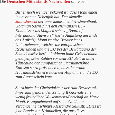
Die
Deutschen Mittelstands Nachrichten
schreiben:
Bisher noch weniger bekannt ist, dass Monti einen
interessanten Nebenjob hat: Der aktuelle
Jahresbericht
der amerikanischen Investmentbank
Goldman Sachs führt den ehemaligen EU-
Kommissar als Mitglied seines „Board of
International Advisors“ (siehe Auflistung am Ende
des Artikels). Monti ist also Berater jenes
Unternehmens, welches die europäischen
Regierungen und die EU bei der Bewältigung der
Schuldenkrise berät. Goldman hatte Griechenland
geholfen, seine Zahlen vor dem EU-Beitritt unter
Täuschung der europäischen Statistikbehörde
Eurostat so zu präsentieren, dass das wahre
Haushaltsdefizit erst nach der Aufnahme in die EU
zum Augenschein kam. ….
So richtete der Chefredakteur der zum Berlusconi-
Imperium gehörenden Zeitung Il Giornale eine
wenig freundliche Willkommens-Botschaft an Mario
Monti. Bezugnehmend auf seine Goldman-
Vergangenheit schreibt Alessandro Sallusti:
„Dies ist
jene Bande von Kriminellen, die uns dieses