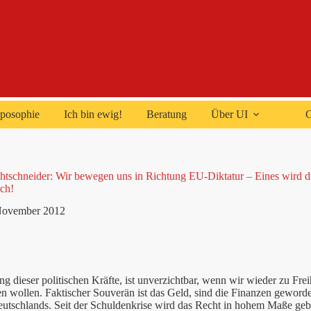
posophie
Ich bin ewig!
Beratung
Über UI
C
htschneider: Wir bewegen uns in Richtung EU-Diktatur – Eines wird di
ch!
November 2012
g dieser politischen Kräfte, ist unverzichtbar, wenn wir wieder zu Fr
n wollen. Faktischer Souverän ist das Geld, sind die Finanzen geword
tschlands. Seit der Schuldenkrise wird das Recht in hohem Maße gebr