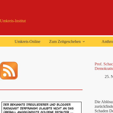
Zum
Inhalt
springen
Umkreis-Institut
Umkreis-Online
Zum Zeitgeschehen
Anthro
Prof. Schac
Demokratis
25. 
Die Ablösun
zurückfinde
Schaden Deu