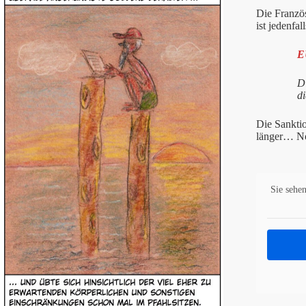
Die Franzö
ist jedenfall
E
D
d
Die Sankti
länger… N
Sie sehen