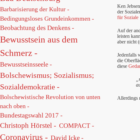
Ken Jebsen 
Barbarisierung der Kultur -
der Sozial
für Soziale
Bedingungsloses Grundeinkommen -
Beobachtung des Denkens -
Auf der and
leisten ka
Bewusstsein aus dem
aber nicht 
Schmerz -
Jedenfalls
die Oberfläc
Bewusstseinsseele -
diese
Geda
Bolschewismus; Sozialismus;
„
a
Sozialdemokratie -
Bolschewistische Revolution von unten
Allerdings
nach oben -
Bundestagswahl 2017 -
Christoph Hörstel -
COMPACT -
Coronavirus -
David Icke -