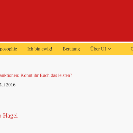
posophie
Ich bin ewig!
Beratung
Über UI
C
nktionen: Könnt ihr Euch das leisten?
Mai 2016
o Hagel