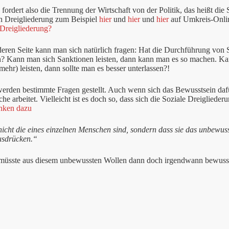
fordert also die Trennung der Wirtschaft von der Politik, das heißt di
en Dreigliederung zum Beispiel
hier
und
hier
und
hier
auf Umkreis-Onlin
 Dreigliederung?
eren Seite kann man sich natürlich fragen: Hat die Durchführung von S
nn? Kann man sich Sanktionen leisten, dann kann man es so machen. 
(mehr) leisten, dann sollte man es besser unterlassen?!
 werden bestimmte Fragen gestellt. Auch wenn sich das Bewusstsein da
he arbeitet. Vielleicht ist es doch so, dass sich die Soziale Dreiglieder
nken dazu
nicht die eines einzelnen Menschen sind, sondern dass sie das unbewus
usdrücken.“
 müsste aus diesem unbewussten Wollen dann doch irgendwann bewuss