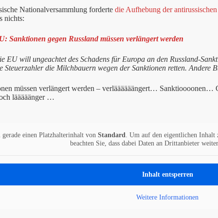
sische Nationalversammlung forderte
die Aufhebung der antirussische
s nichts:
U: Sanktionen gegen Russland müssen verlängert werden
ie EU will ungeachtet des Schadens für Europa an den Russland-Sank
ie Steuerzahler die Milchbauern wegen der Sanktionen retten. Andere B
onen müssen verlängert werden – verläääääängert… Sanktioooonen… G
och lääääänger …
 gerade einen Platzhalterinhalt von
Standard
. Um auf den eigentlichen Inhalt 
beachten Sie, dass dabei Daten an Drittanbieter weit
Inhalt entsperren
Weitere Informationen