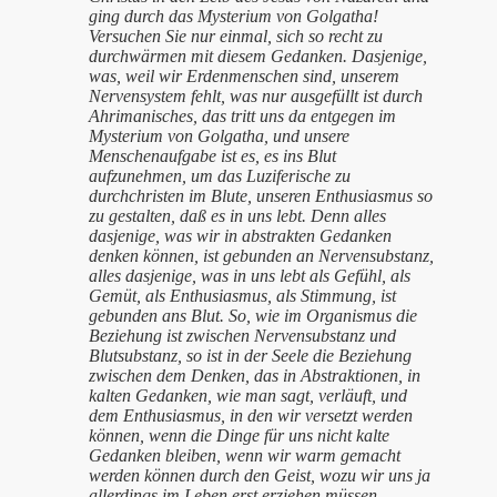
ging durch das Mysterium von Golgatha!
Versuchen Sie nur einmal, sich so recht zu
durchwärmen mit diesem Gedanken. Dasjenige,
was, weil wir Erdenmenschen sind, unserem
Nervensystem fehlt, was nur ausgefüllt ist durch
Ahrimanisches, das tritt uns da entgegen im
Mysterium von Golgatha, und unsere
Menschenaufgabe ist es, es ins Blut
aufzunehmen, um das Luziferische zu
durchchristen im Blute, unseren Enthusiasmus so
zu gestalten, daß es in uns lebt. Denn alles
dasjenige, was wir in abstrakten Gedanken
denken können, ist gebunden an Nervensubstanz,
alles dasjenige, was in uns lebt als Gefühl, als
Gemüt, als Enthusiasmus, als Stimmung, ist
gebunden ans Blut. So, wie im Organismus die
Beziehung ist zwischen Nervensubstanz und
Blutsubstanz, so ist in der Seele die Beziehung
zwischen dem Denken, das in Abstraktionen, in
kalten Gedanken, wie man sagt, verläuft, und
dem Enthusiasmus, in den wir versetzt werden
können, wenn die Dinge für uns nicht kalte
Gedanken bleiben, wenn wir warm gemacht
werden können durch den Geist, wozu wir uns ja
allerdings im Leben erst erziehen müssen.