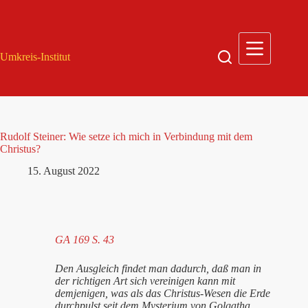
Zum
Inhalt
springen
Umkreis-Institut
Rudolf Steiner: Wie setze ich mich in Verbindung mit dem
Christus?
15. August 2022
GA 169 S. 43
Den Ausgleich findet man dadurch, daß man in
der richtigen Art sich vereinigen kann mit
demjenigen, was als das Christus-Wesen die Erde
durchpulst seit dem Mysterium von Golgatha.