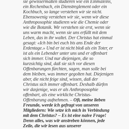
sie gewissermaßen studieren wie ein Einmaleins,
ein Rechenbuch, ein Dienstreglement oder ein
Kochbuch, so lange verstehen wir sie nicht.
Ebensowenig verstehen wir sie, wenn wir diese
Anthroposophie studieren wie die Chemie oder
wie die Botanik. Wir verstehen sie erst, wenn sie
uns warm macht, wenn sie uns erfüllt mit dem
Leben, das in ihr waltet. Der Christus hat einmal
gesagt: «Ich bin bei euch bis ans Ende der
Erdentage.» Und er ist nicht bloß als ein Toter, er
ist als ein Lebender unter uns und er offenbart
sich immer. Und nur diejenigen, die so
kurzsichtig sind, daß sie sich vor diesen
Offenbarungen fürchten, sagen, man solle bei
dem bleiben, was immer gegolten hat. Diejenigen
aber, die nicht feige sind, wissen, daß der
Christus sich immer offenbart. Deshalb dürfen
wir dasjenige, was er als Anthroposophie
offenbart, als eine wirkliche Christus-
Offenbarung aufnehmen. –
Oft, meine lieben
Freunde, werde ich gefragt von unseren
Mitgliedern:
Wie setze ich mich in Verbindung
mit dem Christus? – Es ist eine naive Frage!
Denn alles, was wir anstreben können, jede
Zeile, die wir lesen aus unserer