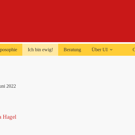
posophie
Ich bin ewig!
Beratung
Über UI
C
Juni 2022
a Hagel